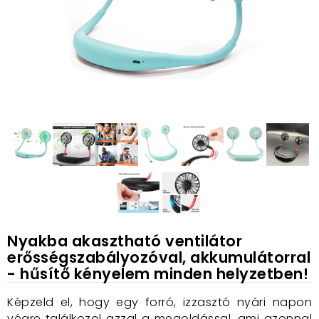
Nyakba akasztható ventilátor
erősségszabályozóval, akkumulátorral
- hűsítő kényelem minden helyzetben!
Képzeld el, hogy egy forró, izzasztó nyári napon
végre találkozol azzal a megoldással, ami azonnal