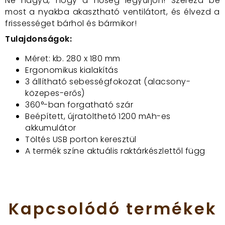
Ne hagyd, hogy a hőség legyűrjön! Szerezd be
most a nyakba akasztható ventilátort, és élvezd a
frissességet bárhol és bármikor!
Tulajdonságok:
Méret: kb. 280 x 180 mm
Ergonomikus kialakítás
3 állítható sebességfokozat (alacsony-
közepes-erős)
360°-ban forgatható szár
Beépített, újratölthető 1200 mAh-es
akkumulátor
Töltés USB porton keresztül
A termék színe aktuális raktárkészlettől függ
Kapcsolódó
termékek