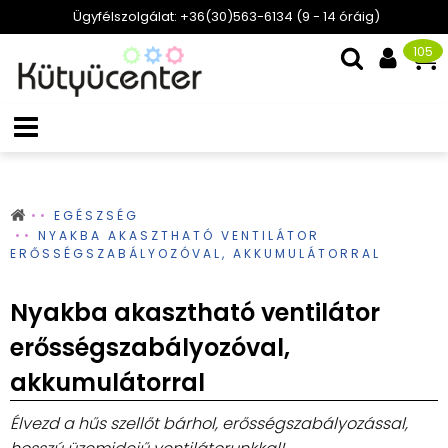
Ügyfélszolgálat: +36(30)563-6134 (9 - 14 óráig)
105
EGÉSZSÉG
NYAKBA AKASZTHATÓ VENTILÁTOR
ERŐSSÉGSZABÁLYOZÓVAL, AKKUMULÁTORRAL
Nyakba akasztható ventilátor
erősségszabályozóval,
akkumulátorral
Élvezd a hűs szellőt bárhol, erősségszabályozással,