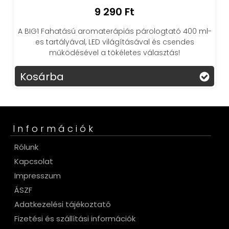
9 290 Ft
F
A BIG1 Fahatású aromaterápiás párologtató 400 ml-
es tartályával, LED világításával és csendes
működésével a tökéletes választás!
Kosárba
Információk
Rólunk
Kapcsolat
Impresszum
ÁSZF
Adatkezelési tájékoztató
Fizetési és szállítási információk