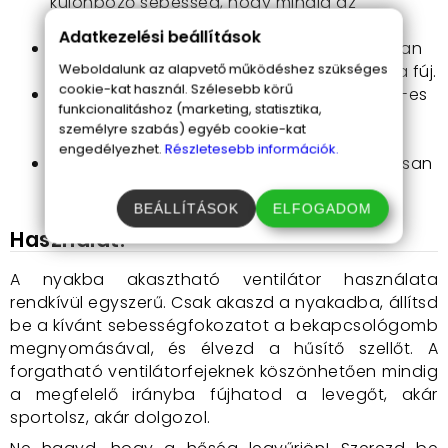
különböző sebesség, hogy mindig az
igényeidhez igazodjon.
Adatkezelési beállítások
Erős és flexibilis
: a két ventilátorfej 360°-ban
Weboldalunk az alapvető működéshez szükséges
forgatható, így mindig a megfelelő irányba fúj.
cookie-kat használ. Szélesebb körű
Hosszú üzemidő
: az újratölthető 1200 mAh-es
funkcionalitáshoz (marketing, statisztika,
akkumulátor akár több órán keresztül is
személyre szabás) egyéb cookie-kat
működik.
engedélyezhet.
Részletesebb információk.
Egyszerű töltés
: USB porton keresztül gyorsan
és könnyen feltölthető.
BEÁLLÍTÁSOK
ELFOGADOM
Használat:
A nyakba akasztható ventilátor használata
rendkívül egyszerű. Csak akaszd a nyakadba, állítsd
be a kívánt sebességfokozatot a bekapcsológomb
megnyomásával, és élvezd a hűsítő szellőt. A
forgatható ventilátorfejeknek köszönhetően mindig
a megfelelő irányba fújhatod a levegőt, akár
sportolsz, akár dolgozol.