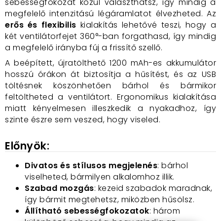
sebességfokozat közül választhatsz, így mindig a
megfelelő intenzitású légáramlatot élvezheted. Az
erős és flexibilis
kialakítás lehetővé teszi, hogy a
két ventilátorfejet 360°-ban forgathasd, így mindig
a megfelelő irányba fúj a frissítő szellő.
A beépített, újratölthető 1200 mAh-es akkumulátor
hosszú órákon át biztosítja a hűsítést, és az USB
töltésnek köszönhetően bárhol és bármikor
feltöltheted a ventilátort. Ergonomikus kialakítása
miatt kényelmesen illeszkedik a nyakadhoz, így
szinte észre sem veszed, hogy viseled.
Előnyök:
Divatos és stílusos megjelenés
: bárhol
viselheted, bármilyen alkalomhoz illik.
Szabad mozgás
: kezeid szabadok maradnak,
így bármit megtehetsz, miközben hűsölsz.
Állítható sebességfokozatok
: három