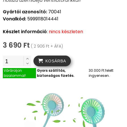
hosszú üzemidejű ventilátorunkkal!
Gyártói azonosító:
70041
Vonalkód:
5999118014441
Készlet információ
:
nincs készleten
3 690 Ft
( 2 906 Ft + ÁFA)
KOSÁRBA
Várároljon
Gyors szállítás,
30.000 Ft felett
bizalommal!
biztonságos fizetés.
ingyenesen.