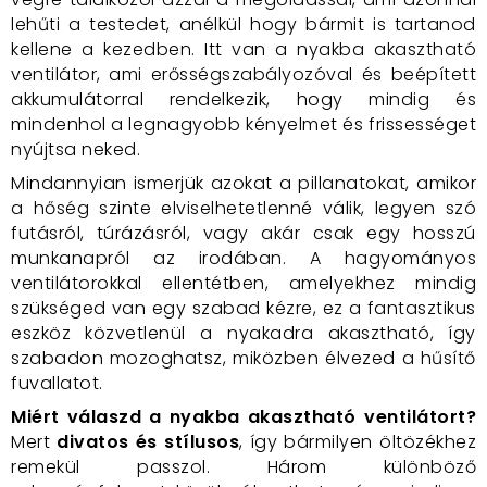
lehűti a testedet, anélkül hogy bármit is tartanod
kellene a kezedben. Itt van a nyakba akasztható
ventilátor, ami erősségszabályozóval és beépített
akkumulátorral rendelkezik, hogy mindig és
mindenhol a legnagyobb kényelmet és frissességet
nyújtsa neked.
Mindannyian ismerjük azokat a pillanatokat, amikor
a hőség szinte elviselhetetlenné válik, legyen szó
futásról, túrázásról, vagy akár csak egy hosszú
munkanapról az irodában. A hagyományos
ventilátorokkal ellentétben, amelyekhez mindig
szükséged van egy szabad kézre, ez a fantasztikus
eszköz közvetlenül a nyakadra akasztható, így
szabadon mozoghatsz, miközben élvezed a hűsítő
fuvallatot.
Miért válaszd a nyakba akasztható ventilátort?
Mert
divatos és stílusos
, így bármilyen öltözékhez
remekül passzol. Három különböző