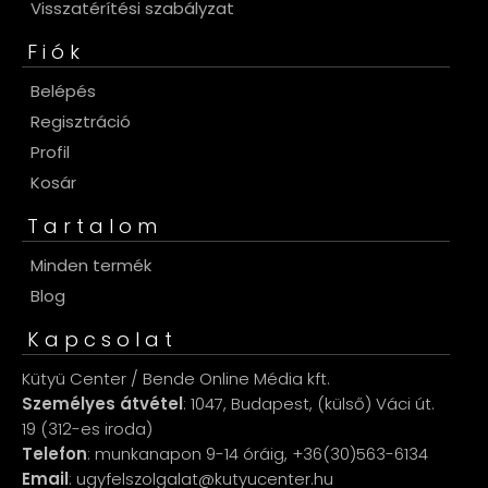
Visszatérítési szabályzat
Fiók
Belépés
Regisztráció
Profil
Kosár
Tartalom
Minden termék
Blog
Kapcsolat
Kütyü Center / Bende Online Média kft.
Személyes átvétel
: 1047, Budapest, (külső) Váci út.
19 (312-es iroda)
Telefon
: munkanapon 9-14 óráig, +36(30)563-6134
Email
: ugyfelszolgalat@kutyucenter.hu