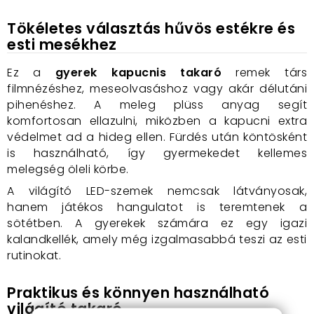
Tökéletes választás hűvös estékre és
esti mesékhez
Ez a
gyerek kapucnis takaró
remek társ
filmnézéshez, meseolvasáshoz vagy akár délutáni
pihenéshez. A meleg plüss anyag segít
komfortosan ellazulni, miközben a kapucni extra
védelmet ad a hideg ellen. Fürdés után köntösként
is használható, így gyermekedet kellemes
melegség öleli körbe.
A világító LED-szemek nemcsak látványosak,
hanem játékos hangulatot is teremtenek a
sötétben. A gyerekek számára ez egy igazi
kalandkellék, amely még izgalmasabbá teszi az esti
rutinokat.
Praktikus és könnyen használható
világító takaró