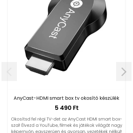
-HDMI smart box tv okosító készülék
Elekt
5 490 Ft
el régi TV-det az AnyCast HDMI smart box-
Elektromos sz
zd a YouTube, filmek és játékok világát nagy
új
 egyszerűen és gyorsan, vezetékek nélkül!