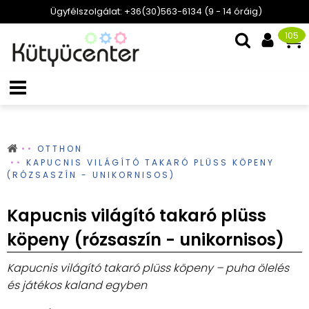
Ügyfélszolgálat: +36(30)563-6134 (9 - 14 óráig)
105
OTTHON
KAPUCNIS VILÁGÍTÓ TAKARÓ PLÜSS KÖPENY
(RÓZSASZÍN - UNIKORNISOS)
Kapucnis világító takaró plüss
köpeny (rózsaszín - unikornisos)
Kapucnis világító takaró plüss köpeny – puha ölelés
és játékos kaland egyben