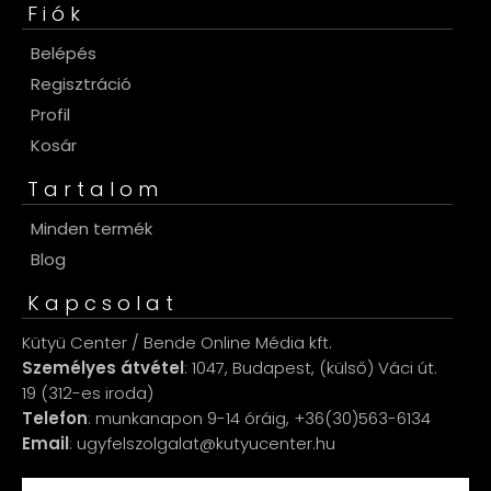
Fiók
Belépés
Regisztráció
Profil
Kosár
Tartalom
Minden termék
Blog
Kapcsolat
Kütyü Center / Bende Online Média kft.
Személyes átvétel
: 1047, Budapest, (külső) Váci út.
19 (312-es iroda)
Telefon
: munkanapon 9-14 óráig, +36(30)563-6134
Email
: ugyfelszolgalat@kutyucenter.hu