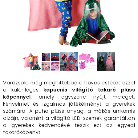
Varázsold még meghittebbé a hűvös estéket ezzel
a különleges
kapucnis világító takaró plüss
köpennyel
, amely egyszerre nyújt meleget,
kényelmet és izgalmas játékélményt a gyerekek
számára. A puha plüss anyag, a mókás unikornis
dizájn, valamint a világító LED-szemek garantáltan
a gyerekek kedvencévé teszik ezt az egyedi
takaróköpenyt.