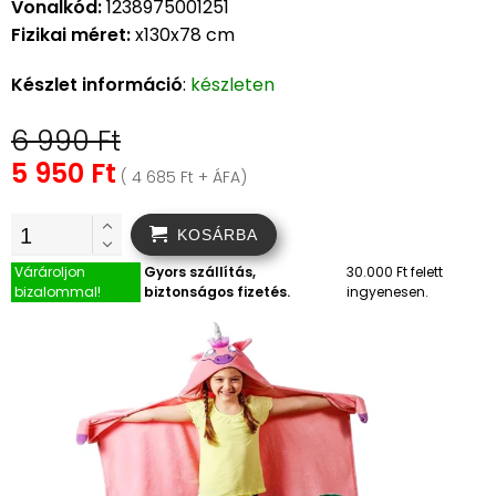
Vonalkód:
1238975001251
Fizikai méret:
x130x78 cm
Készlet információ
:
készleten
6 990 Ft
5 950 Ft
( 4 685 Ft + ÁFA)
KOSÁRBA
Várároljon
Gyors szállítás,
30.000 Ft felett
bizalommal!
biztonságos fizetés.
ingyenesen.