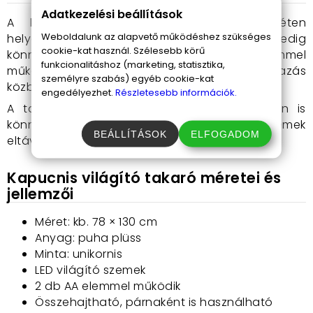
Adatkezelési beállítások
A kapucniban elrejtett elemtartó diszkréten
Weboldalunk az alapvető működéshez szükséges
helyezkedik el, a ki- és bekapcsoló gomb pedig
cookie-kat használ. Szélesebb körű
könnyen kezelhető. A világítás 2 db AA elemmel
funkcionalitáshoz (marketing, statisztika,
működik, így egyszerűen használható akár utazás
személyre szabás) egyéb cookie-kat
közben is.
engedélyezhet.
Részletesebb információk.
A takaró kézzel mosható, így hosszú távon is
könnyen tisztán tartható. Mosás előtt az elemek
BEÁLLÍTÁSOK
ELFOGADOM
eltávolítása javasolt.
Kapucnis világító takaró méretei és
jellemzői
Méret: kb. 78 × 130 cm
Anyag: puha plüss
Minta: unikornis
LED világító szemek
2 db AA elemmel működik
Összehajtható, párnaként is használható