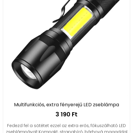
Multifunkciós, extra fényerejű LED zseblámpa
3 190 Ft
Fedezd fel a sötétet ezzel az extra erős, fókuszálható LED
zseblámpával! Kompakt, strapabíró, bárhová magaddal