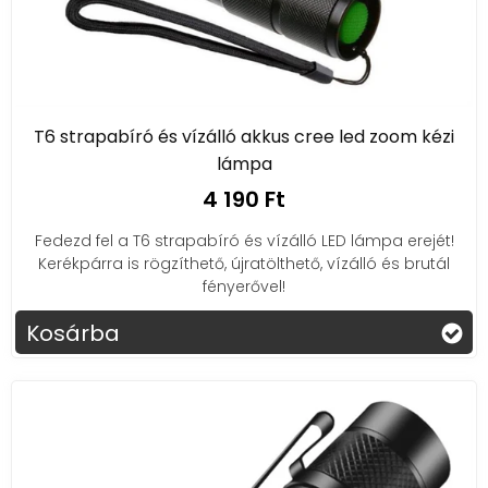
T6 strapabíró és vízálló akkus cree led zoom kézi
lámpa
4 190 Ft
Fedezd fel a T6 strapabíró és vízálló LED lámpa erejét!
Kerékpárra is rögzíthető, újratölthető, vízálló és brutál
fényerővel!
Kosárba