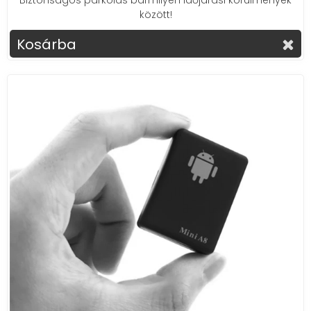
Biztonságos parkolás bármilyen időjárási körülmények
között!
Kosárba