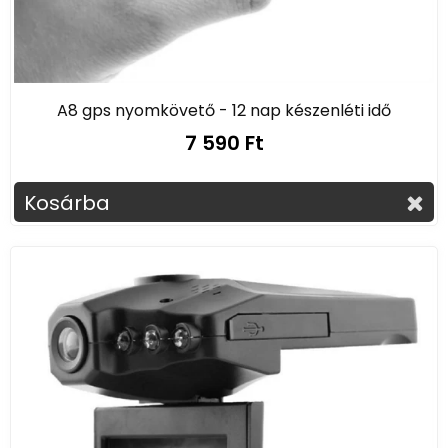
A8 gps nyomkövető - 12 nap készenléti idő
7 590 Ft
Kosárba