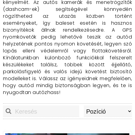
kényelmét. Az autós kamerák és menetrögzítők
(dashcam-ek) segítségével könnyedén
rögzítheted az utazás közben történt
eseményeket, így baleset esetén is hasznos
bizonyítékok állnak rendelkezésedre. A GPS
nyomkövetők pedig lehetővé teszik az autód
helyzetének pontos nyomon követését, legyen szó
lopás elleni védelemről vagy flottakövetésről.
Kínálatunkban különböző funkciókkal felszerelt
készülékeket találsz, többek között éjjellátó,
parkolásfigyelő és valós idejű követést biztosító
modelleket is. Válassz az igényeidnek megfelelően,
hogy autód mindig biztonságban legyen, és te is
nyugodtan autózhass!