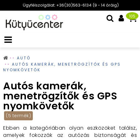
Ügyfélszolgálat: +36(30)563-6134 (9 - 14 óráig)
105
AUTÓ
AUTÓS KAMERÁK, MENETRÖGZÍTŐK ÉS GPS
NYOMKÖVETŐK
Autós kamerák,
menetrögzítők és GPS
nyomkövetők
(5 termék)
Ebben a kategóriában olyan eszközöket találsz,
amelyek fokozzák az autózás biztonságát és