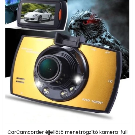
CarCamcorder éjjellátó menetrögzítő kamera-full