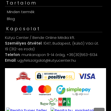
Tartalom
Minden termék
Blog
Kapcsolat
Kütyü Center / Bende Online Média kft.
Személyes átvétel
: 1047, Budapest, (külső) Váci út.
19 (312-es iroda)
Telefon
: munkanapon 9-14 óráig, +36(30)563-6134
Email
: ugyfelszolgalat@kutyucenter.hu
marketplace