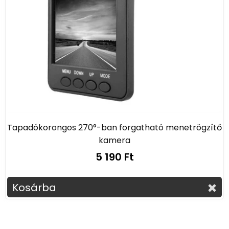
Tapadókorongos 270°-ban forgatható menetrögzítő
kamera
5 190 Ft
Kosárba