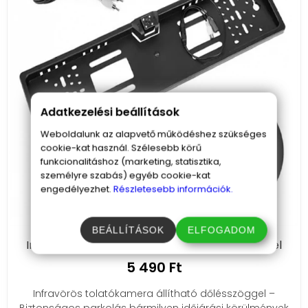
Adatkezelési beállítások
Weboldalunk az alapvető működéshez szükséges
cookie-kat használ. Szélesebb körű
funkcionalitáshoz (marketing, statisztika,
személyre szabás) egyéb cookie-kat
engedélyezhet.
Részletesebb információk.
BEÁLLÍTÁSOK
ELFOGADOM
Infravörös tolatókamera állítható dőlésszöggel
5 490 Ft
Infravörös tolatókamera állítható dőlésszöggel –