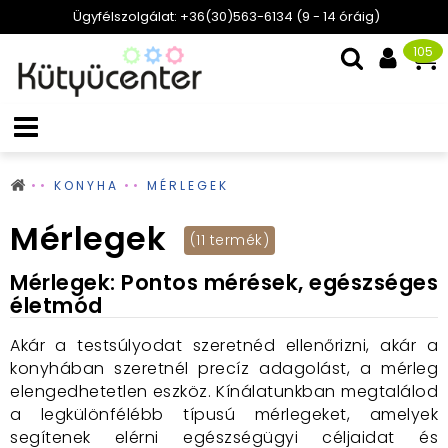
Ügyfélszolgálat: +36(30)563-6134 (9 - 14 óráig)
105
KONYHA
MÉRLEGEK
Mérlegek
(11 termék)
Mérlegek: Pontos mérések, egészséges
életmód
Akár a testsúlyodat szeretnéd ellenőrizni,
akár a
konyhában szeretnél precíz adagolást,
a mérleg
elengedhetetlen eszköz.
Kínálatunkban megtalálod
a legkülönfélébb típusú mérlegeket,
amelyek
segítenek elérni egészségügyi céljaidat és