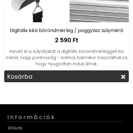
Digitális kézi bőröndmérleg / poggyász súlymérő
2 590 Ft
Kerüld el a súlydíjakat a digitális bőröndmérleggel! Kis
méret, nagy pontosság – bárhol, bármikor használhatod,
hogy nyugodtan indulj útnak.
Kosárba
Információk
Rólunk