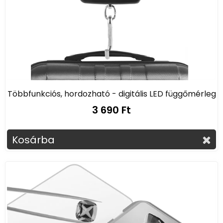
Többfunkciós, hordozható - digitális LED függőmérleg
3 690 Ft
Kosárba