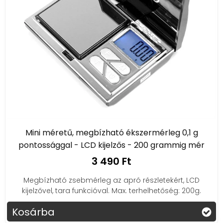
mobilalkalmazás-kapcsolat.
Anyag:
A mérleg anyaga határozza meg a
tartósságát és a könnyű tisztíthatóságát.
Miért válassz minket?
Széles választék:
Ismert márkák széles
választékát kínáljuk.
Kiváló minőség:
Garantáljuk a termékek
magas minőségét.
Versenyképes árak:
Nálunk megtalálod a
legjobb ár-érték arányú termékeket.
Mini méretű, megbízható ékszermérleg 0,1 g
Szakértői tanácsadás:
Segítünk megtalálni a
pontossággal - LCD kijelzős - 200 grammig mér
számodra tökéletes mérleget.
3 490 Ft
Kezdj el egészségesebben élni és főzni pontosan
Megbízható zsebmérleg az apró részletekért, LCD
a mérlegeink segítségével!
kijelzővel, tara funkcióval. Max. terhelhetőség: 200g.
Kosárba