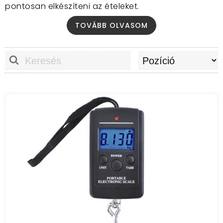
pontosan elkészíteni az ételeket.
Miért fontos a mérleg?
TOVÁBB OLVASOM
Testsúlykontroll:
A rendszeres mérés segít
nyomon követni a fogyás vagy izomépítés
eredményeit.
Egészségügyi állapot:
Egyes mérlegek
képesek a testzsírszázalékot,
a vízszázalékot
és az izomtömeget is mérni.
Precíz főzés:
A konyhai mérleggel pontosan
kimérheted az összetevőket,
így tökéletes
ételeket készíthetsz.
Milyen típusú mérlegeket talál nálunk?
Személymérlegek:
Digitális és mechanikus
személymérlegek,
amelyekkel pontosan
megmérheted a testsúlyodat.
Konyhai mérlegek:
Digitális és mechanikus
konyhai mérlegek,
amelyekkel precízen