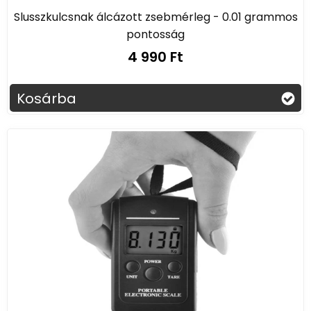
Slusszkulcsnak álcázott zsebmérleg - 0.01 grammos
pontosság
4 990 Ft
Kosárba