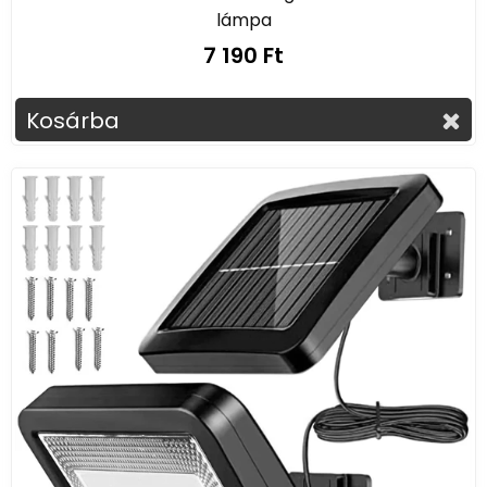
lámpa
7 190 Ft
Kosárba