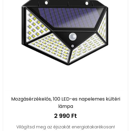
szakemberhez fordulnod.
Energiatakarékos:
A nap energiáját
felhasználva működnek,
így nemcsak a
környezetet véded,
de a pénztárcádat is
kíméled.
Milyen napelemes és szolár lámpákat találsz
nálunk?
Kerti lámpák:
Széles választékban kaphatóak
különböző méretű és formájú kerti lámpák,
amelyekkel hangulatos fénypontokat
teremthetsz a kertben.
Fali lámpák:
A ház falára szerelhető lámpák,
amelyek megvilágítják a bejáratot vagy a
Mozgásérzékelős, 100 LED-es napelemes kültéri
teraszodat.
lámpa
Talajszúrók:
A földbe szúrható lámpák,
2 990 Ft
amelyekkel könnyedén alakíthatsz ki világító
ösvényeket a kertedben.
Világítsd meg az éjszakát energiatakarékosan!
Szolár lámpák:
Különböző formájú és méretű