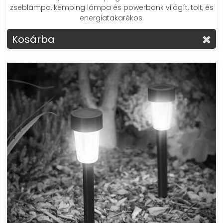
zseblámpa, kemping lámpa és powerbank világít, tölt, és
energiatakarékos.
Kosárba