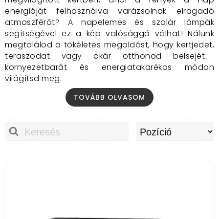
energiáját felhasználva varázsolnak elragadó
atmoszférát?
A napelemes és szolár lámpák
segítségével ez a kép valósággá válhat!
Nálunk
megtalálod a tökéletes megoldást,
hogy kertjedet,
teraszodat vagy akár otthonod belsejét
környezetbarát és energiatakarékos módon
világítsd meg.
Miért válassz minket?
TOVÁBB OLVASOM
Széles választék:
Kínálatunkban megtalálod
a klasszikus kerti lámpáktól a modern
dizájnelemeket is magába foglaló,
innovatív
megoldásokig mindenféle napelemes és
szolár lámpát.
Minőségi anyagok:
Termékeink időjárásálló,
tartós anyagokból készülnek,
így hosszú
éveken át élvezheted őket.
Könnyű telepítés:
A legtöbb napelemes
lámpa egyszerűen telepíthető,
így nem kell