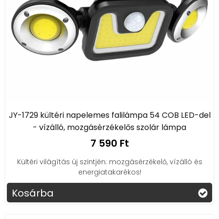
JY-1729 kültéri napelemes falilámpa 54 COB LED-del
- vízálló, mozgásérzékelős szolár lámpa
7 590 Ft
Kültéri világítás új szintjén: mozgásérzékelő, vízálló és
energiatakarékos!
Kosárba