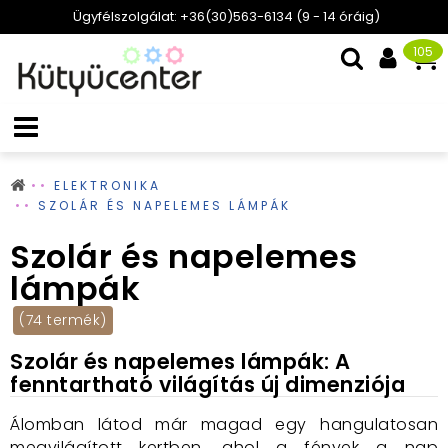
Ügyfélszolgálat: +36(30)563-6134 (9 - 14 óráig)
105
ELEKTRONIKA
SZOLÁR ÉS NAPELEMES LÁMPÁK
Szolár és napelemes
lámpák
(74 termék)
Szolár és napelemes lámpák: A
fenntartható világítás új dimenziója
Álomban látod már magad egy hangulatosan
megvilágított kertben,
ahol a fények a nap