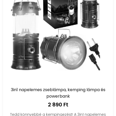
3in1 napelemes zseblámpa, kemping lámpa és
powerbank
2 890 Ft
Tedd könnyebbé a kempingezést! A 3in1 napelemes