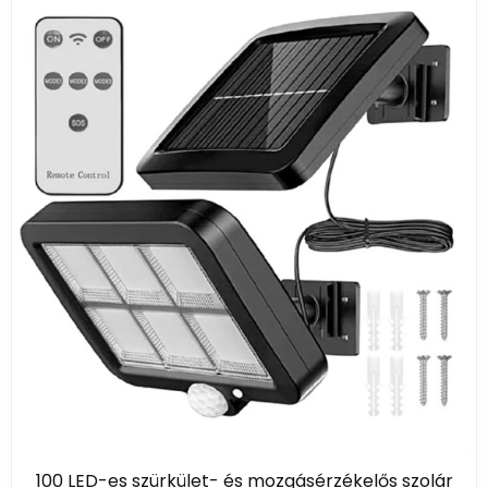
100 LED-es szürkület- és mozgásérzékelős szolár