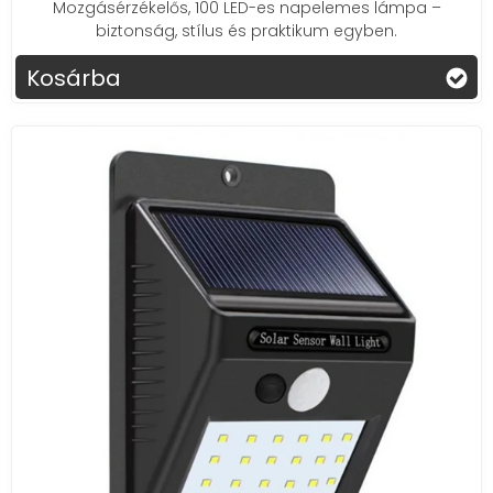
Mozgásérzékelős, 100 LED-es napelemes lámpa –
szolár lámpák,
amelyekkel a kerted minden
biztonság, stílus és praktikum egyben.
pontját megvilágíthatod.
Dekoratív lámpák:
Egyedi formájú és színű
Kosárba
lámpák,
amelyekkel különleges hangulatot
teremthetsz a kertedben vagy otthonodban.
Mire figyelj a választásnál?
Fényerő:
Válaszd ki a lámpát a
megvilágítandó terület méretének és a kívánt
fényerőnek megfelelően.
Akku kapacitás:
Az akkumulátor kapacitása
határozza meg,
hogy a lámpa meddig képes
világítani egy teljes töltés után.
Vízállóság:
Győződj meg róla,
hogy a lámpa
megfelelő védettséggel rendelkezik az időjárás
viszontagságai ellen.
Stílus:
Válaszd ki azt a lámpát,
amelyik a
legjobban illeszkedik a kerted vagy otthonod
stílusához.