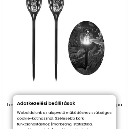
Adatkezelési beállítások
Leszúrható, napelemes, fáklya hatású dekor lámpa
melegfehér fénnyel és láng mintával - 51 cm,
Weboldalunk az alapvető működéshez szükséges
cookie-kat használ. Szélesebb körű
időjárásálló -1 db
funkcionalitáshoz (marketing, statisztika,
2 890 Ft