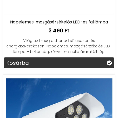
Napelemes, mozgásérzékelős LED-es falilámpa
3 490 Ft
Világítsd meg otthonod stílusosan és
energiatakarékosan! Napelemes, mozgásérzékelős LED-
lámpa – biztonság, kényelem, nulla áramköltség.
Kosárba