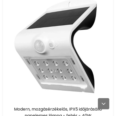
Modern, mozgásérzékelős, IPX5 időjárásálló
napelemes lámpa - fehér - 40W