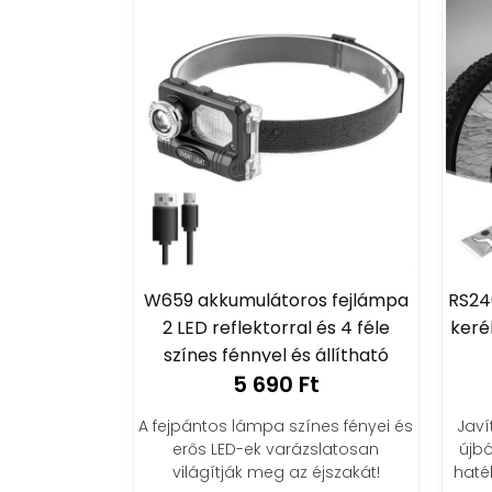
W659 akkumulátoros fejlámpa
RS24
2 LED reflektorral és 4 féle
keré
színes fénnyel és állítható
5 690 Ft
fejpánttal
A fejpántos lámpa színes fényei és
Javí
erős LED-ek varázslatosan
újbó
világítják meg az éjszakát!
haté