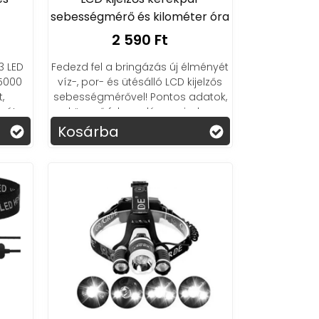
sebességmérő és kilométer óra
2 590 Ft
3 LED
Fedezd fel a bringázás új élményét
 5000
víz-, por- és ütésálló LCD kijelzős
,
sebességmérővel! Pontos adatok,
rát.
könnyű felszerelés – minden
időjárásban számíthatsz rá!
Kosárba