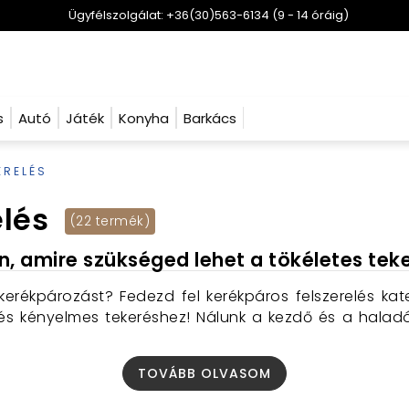
Ügyfélszolgálat: +36(30)563-6134 (9 - 14 óráig)
s
Autó
Játék
Konyha
Barkács
ERELÉS
elés
(22 termék)
n, amire szükséged lehet a tökéletes tek
kerékpározást?
Fedezd fel kerékpáros felszerelés kat
és kényelmes tekeréshez!
Nálunk a kezdő és a haladó
TOVÁBB OLVASOM