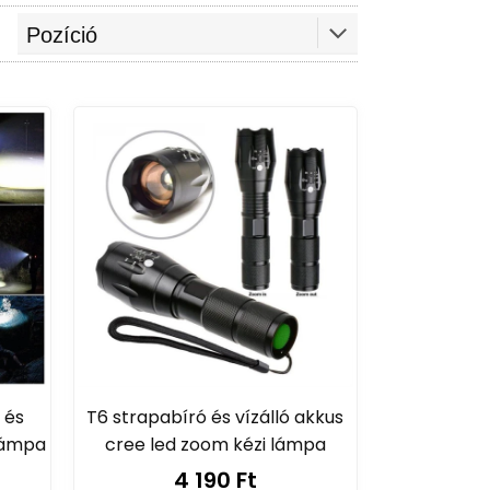
zül,
hogy maximális védelmet biztosíts
z úton!
Kínálatunkban megtalálod a
ket.
s egyéb biztonsági megoldásokat.
ényelmesen tekerhetsz.
védik a kezed és javítják a fogást.
 a szükséges szerszámokat és
a hatékonyságot és a kényelmet.
árod kormányát,
hogy még
 és
T6 strapabíró és vízálló akkus
int például táskák,
kulacsok,
jlámpa
cree led zoom kézi lámpa
4 190 Ft