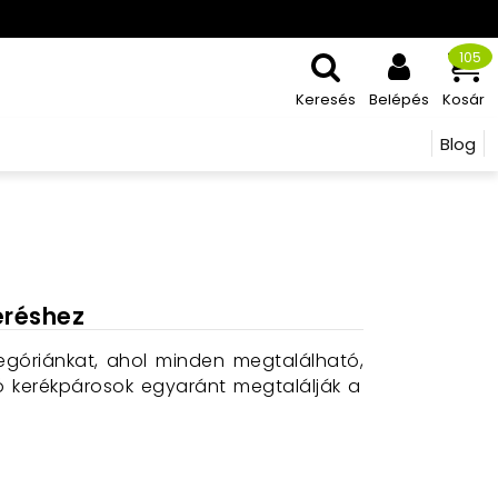
105
Keresés
Belépés
Kosár
Blog
eréshez
egóriánkat,
ahol minden megtalálható,
 kerékpárosok egyaránt megtalálják a