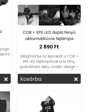
a
COB + XPE LED dupla fényű
akkumulátoros fejlámpa
2 890 Ft
agyogó
pabíró
Világítsd be az éjszakát a COB +
XPE LED fejlámpával! Erős fény,
újratölthető akku, vízálló design –
tökéletes túrázáshoz, munkához,
kempinghez!
Kosárba