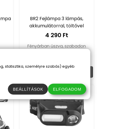
lámpa
BR2 Fejlámpa 3 lámpás,
akkumulátorral, töltővel
4 290 Ft
Fényárban úszva, szabadon
túrázhatsz az éjszakában, az
akkumulátoros fejlámpával!
, statisztika, személyre szabás) egyéb
Kosárba
BEÁLLÍTÁSOK
ELFOGADOM