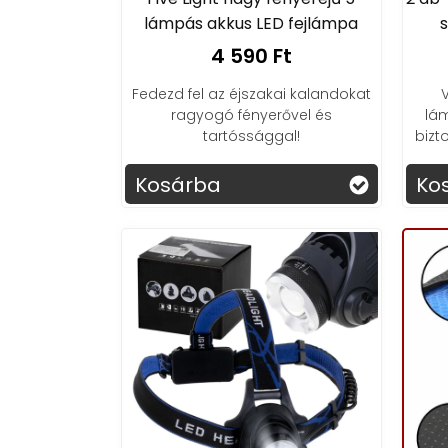
lámpás akkus LED fejlámpa
s
4 590 Ft
Fedezd fel az éjszakai kalandokat
ragyogó fényerővel és
lám
tartóssággal!
bizt
Kosárba
Ko