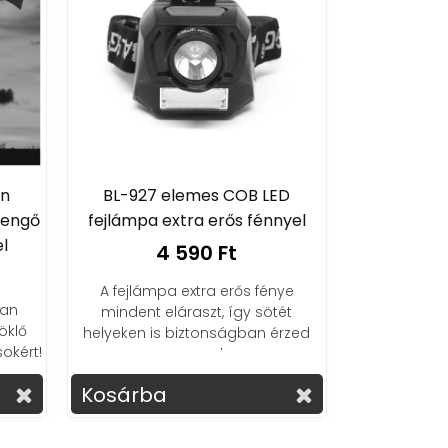
an
BL-927 elemes COB LED
sengő
fejlámpa extra erős fénnyel
l
4 590 Ft
A fejlámpa extra erős fénye
tan
mindent eláraszt, így sötét
öklő
helyeken is biztonságban érzed
okért!
magad.
Kosárba