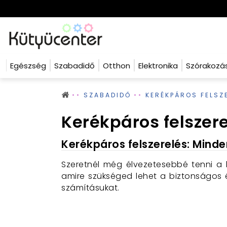
Egészség
Szabadidő
Otthon
Elektronika
Szórakozá
SZABADIDŐ
KERÉKPÁROS FELSZ
Kerékpáros felszer
Kerékpáros felszerelés: Minde
Szeretnél még élvezetesebbé tenni a 
amire szükséged lehet a biztonságos 
számításukat.
Biztonság első!