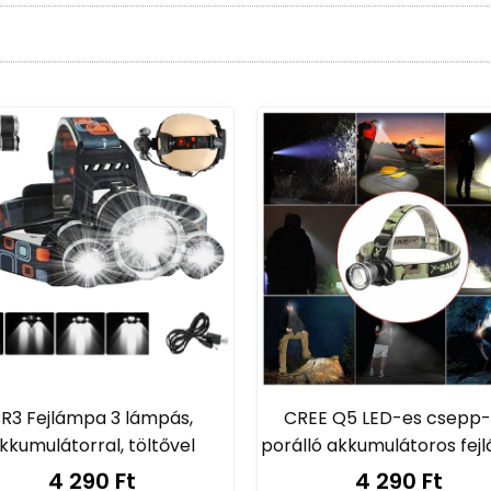
 a számodra legmegfelelőbb méretű és típusú sisak kö
 során.
:
Gondoskodj arról,
hogy sötétben is jól látható légy a
 és kerékpártípusokhoz illeszkedő láthatósági eszközö
odat a lopásoktól!
Kínálunk U-zárakat,
lánczárakat é
 a tökéletes nyereget,
amelyen hosszú órákon át is k
rülményekhez és kerékpártípusokhoz tervezett kesztyűk 
yél felkészült minden eshetőségre!
Nálunk megtalálod
udj végezni kisebb javításokat.
gy speciális kialakítású pedálok közül,
hogy növeld 
katodhoz és vezetési stílusodhoz igazíthatod kerékp
R3 Fejlámpa 3 lámpás,
CREE Q5 LED-es csepp-
an megtalálod a különböző kerékpáros kiegészítőket,
m
kkumulátorral, töltővel
porálló akkumulátoros fe
4 290 Ft
4 290 Ft