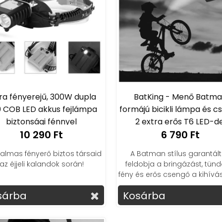
ra fényerejű, 300W dupla
BatKing - Menő Batm
 COB LED akkus fejlámpa
formájú bicikli lámpa és c
biztonsági fénnyel
2 extra erős T6 LED-de
10 290 Ft
6 790 Ft
almas fényerő biztos társaid
A Batman stílus garantál
az éjjeli kalandok során!
feldobja a bringázást, tünd
fény és erős csengő a kihívás
sárba
Kosárba