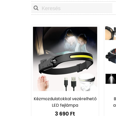
Kiváló minőségű sisakok:
Válassz
magadnak az esetleges balesetek
Fények és láthatósági mellények
különböző időjárási körülményekhez
Zárrendszerek:
Védd meg kerékpár
Kényelem a hosszú utakon
Nyereg és nyeregvédő:
Találd meg
Kesztyűk:
A különböző időjárási kö
Szivattyúk és javítókészletek:
Leg
alkatrészeket,
hogy útközben is el t
Teljesítményfokozás
Pedálok:
Válassz a hagyományos va
Kormányok és kormányok:
Testal
élvezetesebbé tedd a tekerést.
Kézmozdulatokkal vezérelhető
B
Kiegészítők:
Széles választékunkb
LED fejlámpa
a
számítógépek és pulzusmérők.
3 690 Ft