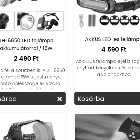
AKKUS LED-es fejlámp
JH-8850 LED fejlámpa
akkumulátorral / 15W
4 590 Ft
2 490 Ft
Az akkus fejlámpa éjjel is r
fényt ad, kényelmes és stra
d fel a sötétben is! A JH-8850
a kalandokhoz.
 fejlámpa 15W teljesítménye,
ítható dőlésszöge és vízálló
ialakítása ideális társad a
kalandokhoz.
sárba
Kosárba