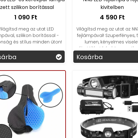
zett szilikon borítással
kivitelben
1 090 Ft
4 590 Ft
Világítsd meg az utat LED
Világítsd meg az utat az NN
pával, szilikon borítással -
fejlámpával! Szuperfényes,
onság és stílus minden úton!
lumen, kényelmes viselet
újratölthető és környezetba
sárba
Kosárba