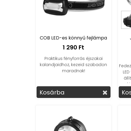
COB LED-es könnyű fejlámpa
1 290 Ft
Praktikus fényforrás éjszakai
kalandjaidhoz, kezeid szabadon
Fedez
maradnak!
LED
áll
k
Kosárba
Ko