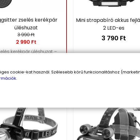
gsitter zselés kerékpár
Mini strapabíró akkus fej
üléshuzat
2 LED-es
3 990 Ft
3 790 Ft
2 990 Ft
elés kerékpár üléshuzat –
kényelmes kerékpározás
hosszabb távokon is
s cookie-kat használ. Szélesebb körű funkcionalitáshoz (marketing
sárba
Kosárba
rmációk.