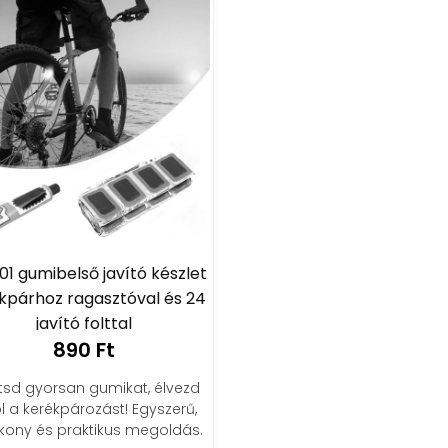
01 gumibelső javító készlet
kpárhoz ragasztóval és 24
javító folttal
890 Ft
tsd gyorsan gumikat, élvezd
l a kerékpározást! Egyszerű,
kony és praktikus megoldás.