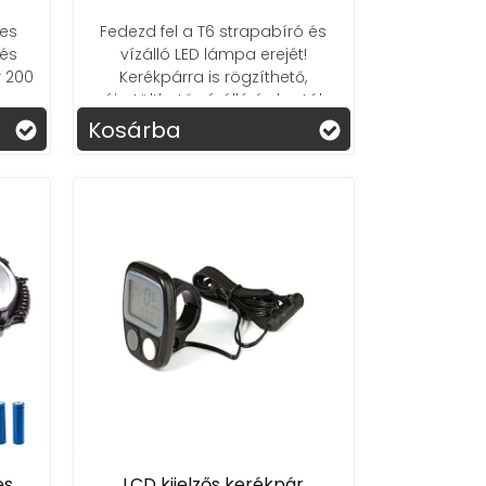
-es
Fedezd fel a T6 strapabíró és
tosan bővülő kínálatunkban mindig
 és
vízálló LED lámpa erejét!
kiválasztásában,
hogy a kerékpározás
r 200
Kerékpárra is rögzíthető,
újratölthető, vízálló és brutál
eket!
fényerővel!
Kosárba
es
LCD kijelzős kerékpár