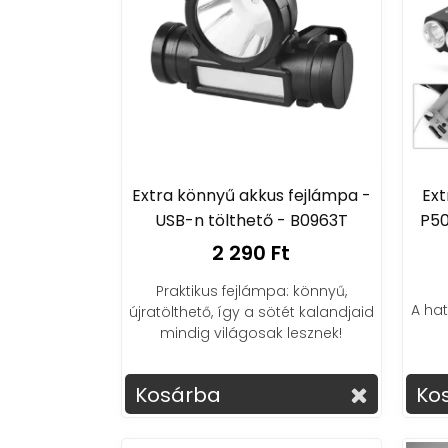
Extra könnyű akkus fejlámpa -
Ext
USB-n tölthető - B0963T
P50
2 290 Ft
Praktikus fejlámpa: könnyű,
A hat
újratölthető, így a sötét kalandjaid
mindig világosak lesznek!
Kosárba
Ko