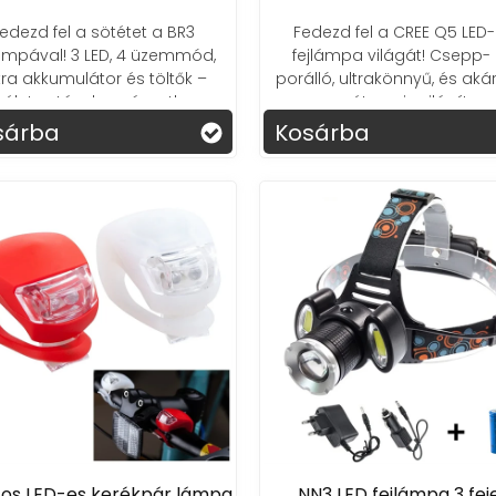
edezd fel a sötétet a BR3
Fedezd fel a CREE Q5 LED
páros felszereléseket találod meg,
hanem folyama
lámpával! 3 LED, 4 üzemmód,
fejlámpa világát! Csepp-
tő csapatunk készséggel segít a megfelelő termékek 
tra akkumulátor és töltők –
porálló, ultrakönnyű, és aká
kéletes társ horgászathoz,
méterre is világít.
i a számodra legmegfelelőbb kerékpáros felszerelés
adászathoz vagy éjszakai
sárba
Kosárba
munkához
-os LED-es kerékpár lámpa
NN3 LED fejlámpa 3 fej