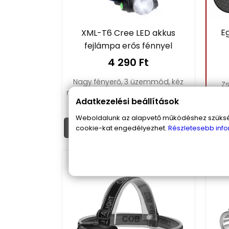
Eg
XML-T6 Cree LED akkus
fejlámpa erős fénnyel
4 290 Ft
Nagy fényerő, 3 üzemmód, kéz
Zs
nélküli használat – az XML-T6 Cree
Adatkezelési beállítások
LED fejlámpa tökéletes társ
túrázáshoz és szereléshez.
Weboldalunk az alapvető működéshez szüksége
Ko
Kosárba
cookie-kat engedélyezhet.
Részletesebb info