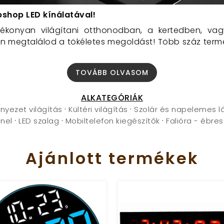
bshop LED kínálatával!
tékonyan világítani otthonodban, a kertedben, va
 megtalálod a tökéletes megoldást! Több száz termék
nk?
TOVÁBB OLVASOM
lagok, fejlámpák, power bankok, napelemes töltők, na
ALKATEGÓRIÁK
·
·
nyezet világítás
Kültéri világítás
Szolár és napelemes 
tóktól forgalmazunk termékeket, hogy biztos lehess 
·
·
·
nel
LED szalag
Mobiltelefon kiegészítők
Falióra - ébre
piacot, és versenyképes árakat kínálunk.
 kiszállítás 1-2 munkanapon belül.
Ajánlott
termékek
és kéréseiddel bátran fordulj hozzánk, segítünk a vála
sak, és kiváló fényminőséget biztosítanak. Választhat
áshoz, dekorációhoz, és kiemelő világításhoz. Választ