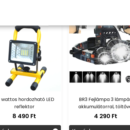
sárba
Kosárba
 wattos hordozható LED
BR3 Fejlámpa 3 lámpá
reflektor
akkumulátorral, töltőv
8 490 Ft
4 290 Ft