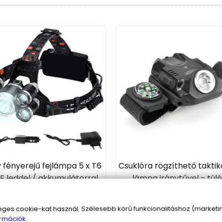
 fényerejű fejlámpa 5 x T6
Csuklóra rögzíthető taktik
E leddel / akkumulátorral
lámpa iránytűvel - túlé
csuklólámpa masszív szíj
6 390 Ft
5 990 Ft
s cookie-kat használ. Szélesebb körű funkcionalitáshoz (marketing
rmációk.