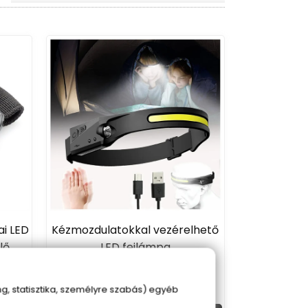
ai LED
Kézmozdulatokkal vezérelhető
lő
LED fejlámpa
jal
3 690 Ft
, statisztika, személyre szabás) egyéb