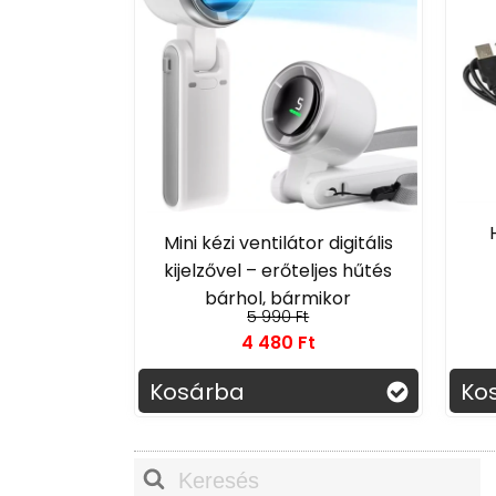
Mini kézi ventilátor digitális
kijelzővel – erőteljes hűtés
bárhol, bármikor
5 990 Ft
4 480 Ft
Kosárba
Ko