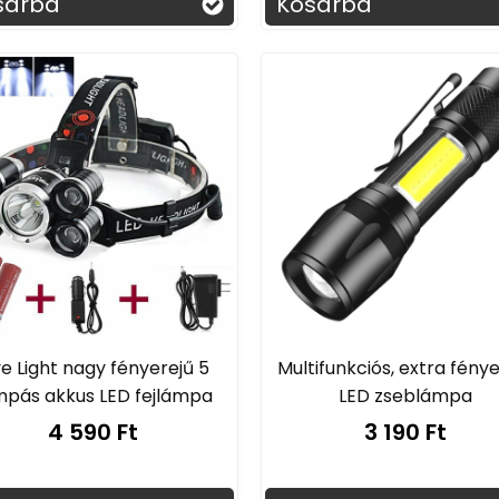
sárba
Kosárba
ve Light nagy fényerejű 5
Multifunkciós, extra fény
mpás akkus LED fejlámpa
LED zseblámpa
4 590 Ft
3 190 Ft