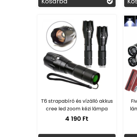
Kosárba
Ko
T6 strapabíró és vízálló akkus
Fi
cree led zoom kézi lámpa
lá
4 190 Ft