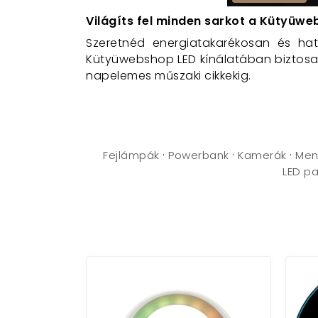
Világíts fel minden sarkot a Kütyüwe
Szeretnéd energiatakarékosan és ha
Kütyüwebshop LED kínálatában biztosan
napelemes műszaki cikkekig.
Milyen ledes műszaki cikkeket kínálu
Széles választék: LED lámpák, LED sza
még sok más!
·
·
·
Fejlámpák
Powerbank
Kamerák
Men
Minőségi márkák: Csak megbízható gyár
LED pa
Kedvező árak: Folyamatosan figyeljük a 
Gyors szállítás: Raktárkészletről történő
Szakértő ügyfélszolgálat: Kérdéseiddel 
Néhány kiemelt ledes termékünk:
LED lámpák: Energiatakarékosak, tartó
lámpákat, és még sok mást.
LED szalagok: Ideálisak hangulatvilágít