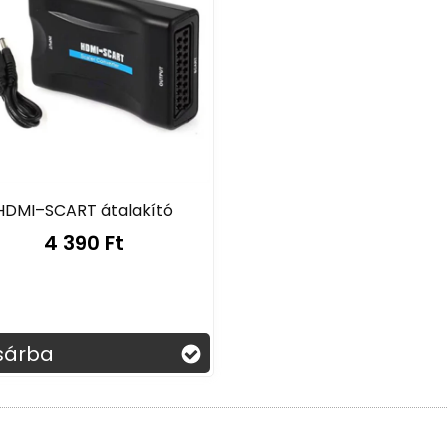
HDMI–SCART átalakító
4 390 Ft
sárba