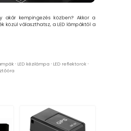
gy akár kempingezés közben? Akkor a
 közül választhatsz, a LED lámpáktól a
pelemes lámpák, napelemes vízpumpa, és
·
·
·
lámpák
LED kézilámpa
LED reflektorok
a minőségben és a tartósságban.
sztőóra
sztásban!
sz izzólámpákat, spotlámpákat, asztali
hatsz melegfehér, hidegfehér, színes, és