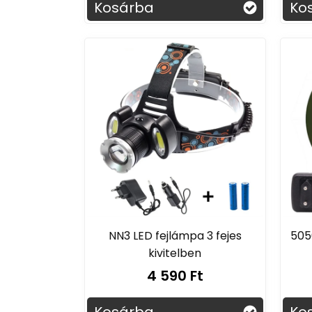
Kosárba
Ko
NN3 LED fejlámpa 3 fejes
505
kivitelben
4 590 Ft
Kosárba
Ko