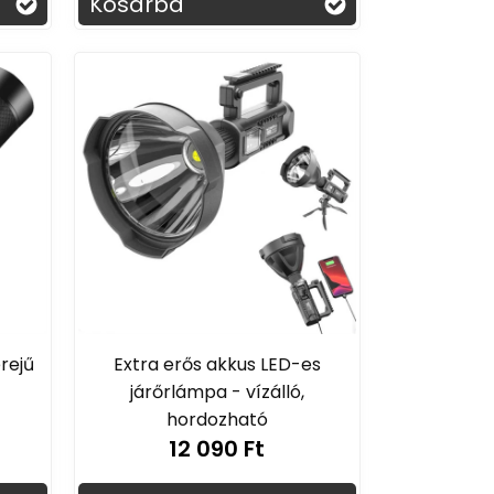
Kosárba
erejű
Extra erős akkus LED-es
járőrlámpa - vízálló,
hordozható
12 090 Ft