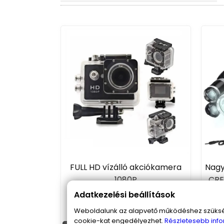
FULL HD vízálló akciókamera
Nagy
1080P
CRE
Adatkezelési beállítások
9 790 Ft
Weboldalunk az alapvető működéshez szüksége
cookie-kat engedélyezhet.
Részletesebb info