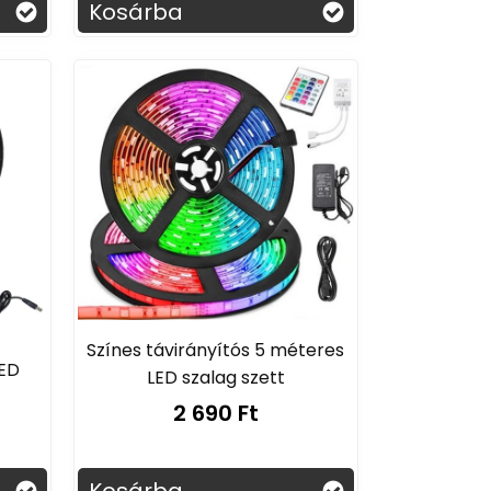
Kosárba
Színes távirányítós 5 méteres
LED
LED szalag szett
2 690 Ft
Kosárba