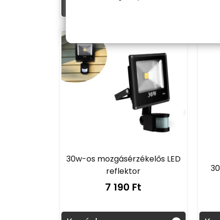
Kosárba
Ko
30w-os mozgásérzékelős LED
30
reflektor
7 190 Ft