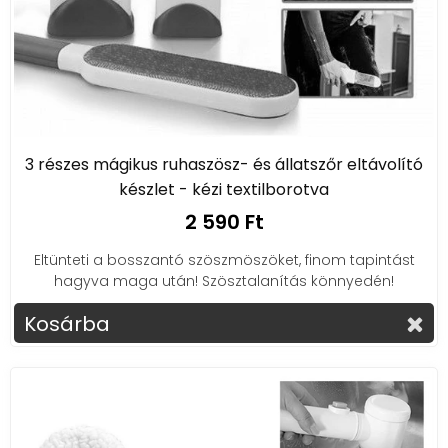
3 részes mágikus ruhaszösz- és állatszőr eltávolító
készlet - kézi textilborotva
2 590 Ft
Eltünteti a bosszantó szöszmöszöket, finom tapintást
hagyva maga után! Szösztalanítás könnyedén!
Kosárba