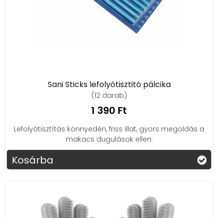
Sani Sticks lefolyótisztitó pálcika
(12 darab)
1 390 Ft
Lefolyótisztítás könnyedén, friss illat, gyors megoldás a
makacs dugulások ellen.
Kosárba