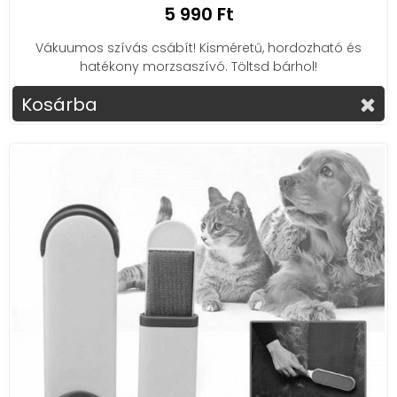
5 990 Ft
Vákuumos szívás csábít! Kisméretű, hordozható és
hatékony morzsaszívó. Töltsd bárhol!
Kosárba