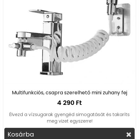
Multifunkciós, csapra szerelhető mini zuhany fej
4 290 Ft
Élvezd a vízsugarak gyengéd simogatását és takaríts
meg vizet egyszerre!
Kosárba