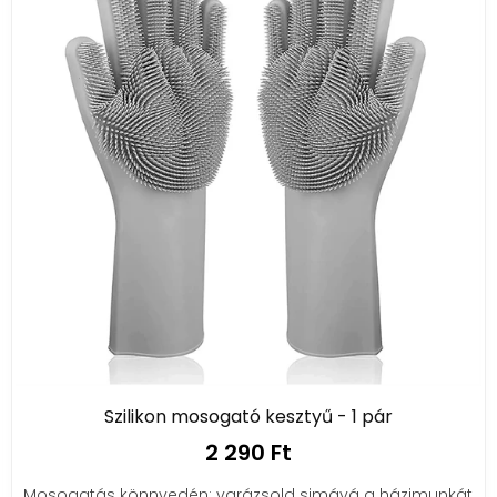
Szilikon mosogató kesztyű - 1 pár
2 290 Ft
Mosogatás könnyedén: varázsold simává a házimunkát,