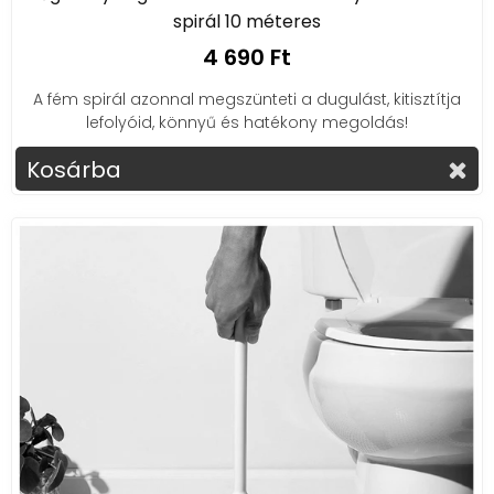
spirál 10 méteres
4 690 Ft
A fém spirál azonnal megszünteti a dugulást, kitisztítja
lefolyóid, könnyű és hatékony megoldás!
Kosárba