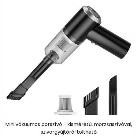
Mini vákuumos porszívó - kisméretű, morzsaszívóval,
szivargyújtóról tölthető