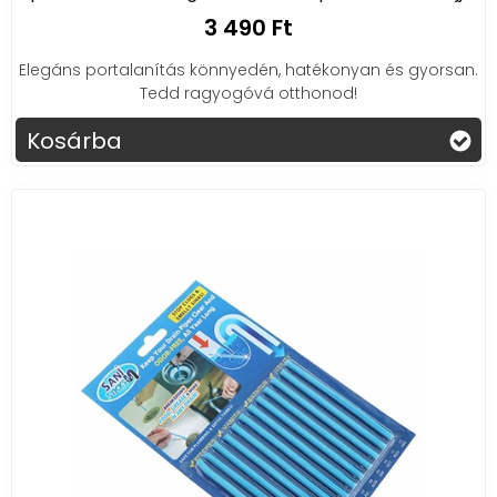
3 490 Ft
Elegáns portalanítás könnyedén, hatékonyan és gyorsan.
Tedd ragyogóvá otthonod!
Kosárba