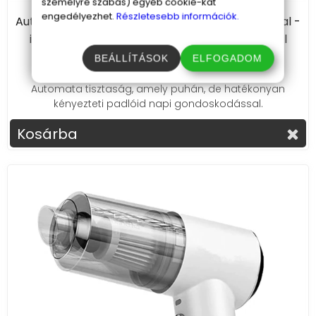
személyre szabás) egyéb cookie-kat
engedélyezhet.
Részletesebb információk.
Automata robot felmosó 2 db cserélhető moppal -
intelligens padlótisztító gép diffúzor funkcióval
15 390 Ft
BEÁLLÍTÁSOK
ELFOGADOM
Automata tisztaság, amely puhán, de hatékonyan
kényezteti padlóid napi gondoskodással.
Kosárba