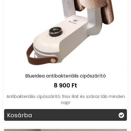
BlueIdea antibakteriális cipőszárító
8 900 Ft
Antibakteriális cipőszárító: friss illat és száraz láb minden
nap!
Kosárba