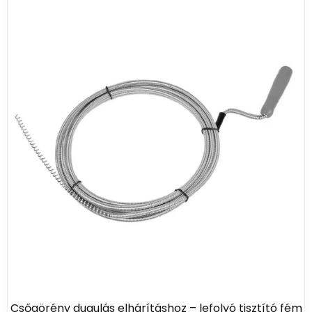
Csőgörény dugulás elhárításhoz – lefolyó tisztító fém