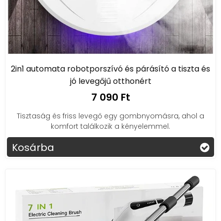
2in1 automata robotporszívó és párásító a tiszta és
jó levegőjű otthonért
7 090 Ft
Tisztaság és friss levegő egy gombnyomásra, ahol a
komfort találkozik a kényelemmel.
Kosárba