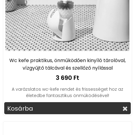
Wc kefe praktikus, önműködően kinyíló tárolóval,
vízgyűjtő tálcával és szellőző nyílással
3 690 Ft
A varázslatos wc-kefe rendet és frissességet hoz az
életedbe fantasztikus önműködésével!
Kosárba