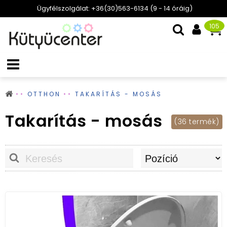
Ügyfélszolgálat: +36(30)563-6134 (9 - 14 óráig)
105
OTTHON
TAKARÍTÁS - MOSÁS
Takarítás - mosás
(36 termék)