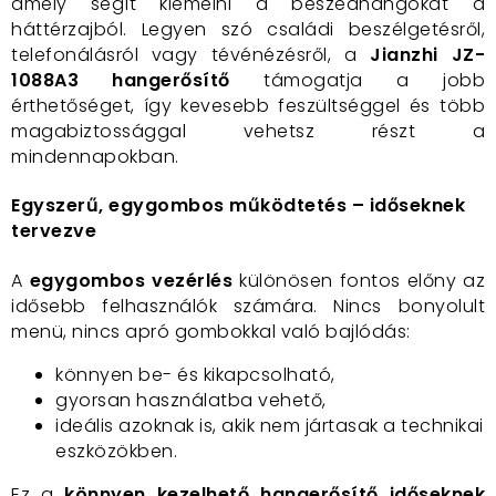
amely segít kiemelni a beszédhangokat a
háttérzajból. Legyen szó családi beszélgetésről,
telefonálásról vagy tévénézésről, a
Jianzhi JZ-
1088A3 hangerősítő
támogatja a jobb
érthetőséget, így kevesebb feszültséggel és több
magabiztossággal vehetsz részt a
mindennapokban.
Egyszerű, egygombos működtetés – időseknek
tervezve
A
egygombos vezérlés
különösen fontos előny az
idősebb felhasználók számára. Nincs bonyolult
menü, nincs apró gombokkal való bajlódás:
könnyen be- és kikapcsolható,
gyorsan használatba vehető,
ideális azoknak is, akik nem jártasak a technikai
eszközökben.
Ez a
könnyen kezelhető hangerősítő időseknek