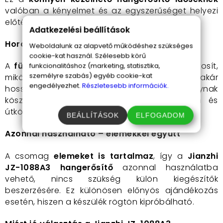
valóban a kényelmet és az egyszerűséget helyezi
előtérbe.
Adatkezelési beállítások
Hordozható, fülre szerelhető kialakítás
Weboldalunk az alapvető működéshez szükséges
cookie-kat használ. Szélesebb körű
A
fülre akasztható kivitel
stabil viseletet biztosít,
funkcionalitáshoz (marketing, statisztika,
személyre szabás) egyéb cookie-kat
miközben diszkrét és kényelmes marad akár
engedélyezhet.
Részletesebb információk.
hosszabb használat során is. A könnyű súlynak
köszönhetően alig észrevehető, így otthon és
útközben egyaránt praktikus választás.
BEÁLLÍTÁSOK
ELFOGADOM
Azonnal használható – elemekkel együtt
A csomag
elemeket is tartalmaz
, így a
Jianzhi
JZ-1088A3 hangerősítő
azonnal használatba
vehető, nincs szükség külön kiegészítők
beszerzésére. Ez különösen előnyös ajándékozás
esetén, hiszen a készülék rögtön kipróbálható.