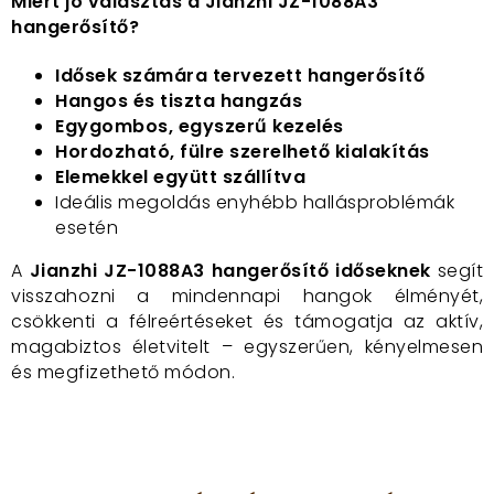
Miért jó választás a Jianzhi JZ-1088A3
hangerősítő?
Idősek számára tervezett hangerősítő
Hangos és tiszta hangzás
Egygombos, egyszerű kezelés
Hordozható, fülre szerelhető kialakítás
Elemekkel együtt szállítva
Ideális megoldás enyhébb hallásproblémák
esetén
A
Jianzhi JZ-1088A3 hangerősítő időseknek
segít
visszahozni a mindennapi hangok élményét,
csökkenti a félreértéseket és támogatja az aktív,
magabiztos életvitelt – egyszerűen, kényelmesen
és megfizethető módon.