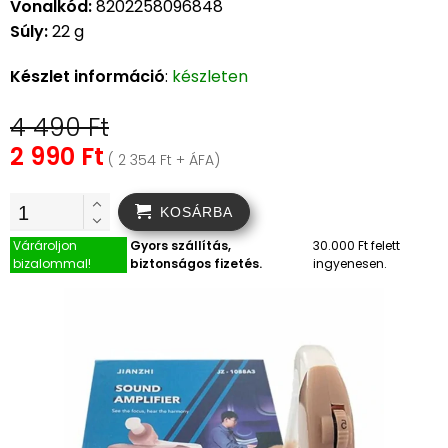
Vonalkód:
8202258096848
Súly:
22 g
Készlet információ
:
készleten
4 490 Ft
2 990 Ft
( 2 354 Ft + ÁFA)
KOSÁRBA
Várároljon
Gyors szállítás,
30.000 Ft felett
bizalommal!
biztonságos fizetés.
ingyenesen.