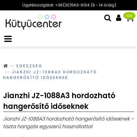
Ügyfélszolgálat: +36(30)563-6134 (9 - 14 óráig)
105
EGÉSZSÉG
JIANZHI JZ-1088A3 HORDOZHATÓ
HANGERŐSÍTŐ IDŐSEKNEK
Jianzhi JZ-1088A3 hordozható
hangerősítő időseknek
Jianzhi JZ-1088A3 hordozható hangerősítő időseknek –
tiszta hangzás egyszerű használattal