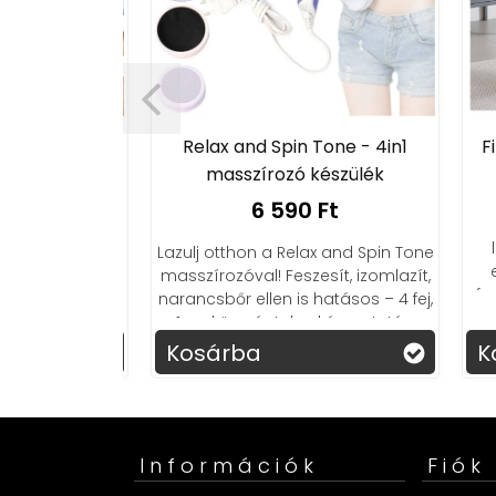
nt és pulzus
Relax and Spin Tone - 4in1
Fit
ülék
masszírozó készülék
t
6 590 Ft
F
lá
t és pulzusát
Lazulj otthon a Relax and Spin Tone
eg
hol is vagy!
masszírozóval! Feszesít, izomlazít,
form
őre!
narancsbőr ellen is hatásos – 4 fej,
szór
1 eszköz, végtelen kényeztetés.
Kosárba
Ko
Információk
Fiók