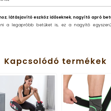
hoz
,
látásjavító eszköz időseknek
,
nagyító apró be
ni a legapróbb betűket is, ez a nagyító egyszer
Kapcsolódó
termékek