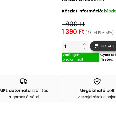
Készlet információ
:
készl
1 890 Ft
1 390 Ft
( 1 094 Ft + ÁFA)
KOSÁR
Várároljon
Gyors szá
bizalommal!
fizetés.
MPL automata
szállítás
Megbízható
bolt
rugamas átvétel
visszajelzések alapjá