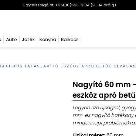
Ügyfélszolgálat: +36(30)563-6134 (9 - 14 óráig)
s
Autó
Játék
Konyha
Barkács
RAKTIKUS LÁTÁSJAVÍTÓ ESZKÖZ APRÓ BETŰK OLVASÁ
Nagyító 60 mm – 
eszköz apró bet
Legyen szó újságról, gyógy
mm-es nagyító hatékony é
mindennapi problémákra.
Fizikai méret:
60 mm