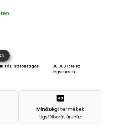
eten
BA
llítás, biztonságos
30.000 Ft felett
ingyenesen.
Minőségi
termékek
n
Ügyfélbarát áruház