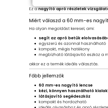
Ez a
nagyító apró részletek vizsgála
Miért válaszd a 60 mm-es nagyí
Ha olyan megoldást keresel, ami:
segít az apró betűk elolvasásáb
egyszerű és azonnal használható
kompakt, mégis hatékony
megbízható látásjavító eszköz a
akkor ez a termék ideális választás.
Főbb jellemzők
60 mm-es nagyító lencse
kézi, könnyen használható kialak
látásjavító segédeszköz
kompakt és hordozható
ideális olvasáshoz és apró részlet