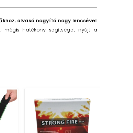
tűkhöz
,
olvasó nagyító nagy lencsével
ű, mégis hatékony segítséget nyújt a