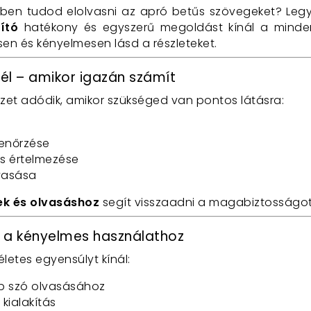
bben tudod elolvasni az apró betűs szövegeket? Leg
ító
hatékony és egyszerű megoldást kínál a minde
sen és kényelmesen lásd a részleteket.
nél – amikor igazán számít
et adódik, amikor szükséged van pontos látásra:
lenőrzése
s értelmezése
lvasása
ek és olvasáshoz
segít visszaadni a magabiztosságot
t a kényelmes használathoz
letes egyensúlyt kínál:
bb szó olvasásához
kialakítás