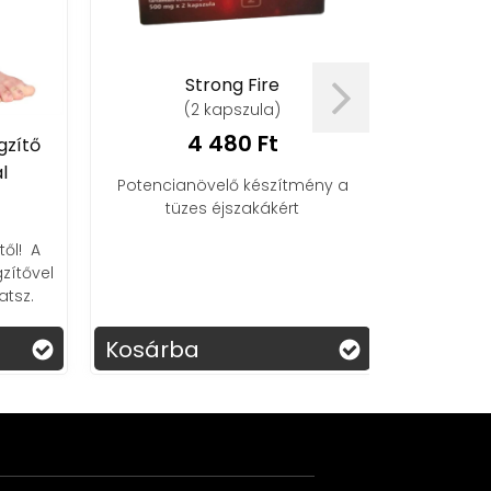
El 
Strong Fire
(6,
(2 kapszula)
7
4 480 Ft
ítő
Az El Torito E
Potencianövelő készítmény a
potencianöve
tüzes éjszakákért
k
 ️ A
tővel
z.
Kosárba
Kosárba