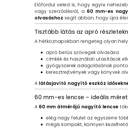
Előfordul veled is, hogy egyre neheze
vagy szerződésről, a
60 mm-es nagy
olvasáshoz
segít abban, hogy újra éle
Tisztább látás az apró részletek
A hétköznapokban rengeteg olyan helyz
apró betűs szövegek olvasása
címkék és használati utasítások el
gyógyszerek adagolásának ponto
keresztrejtvények vagy könyvek o
A
látásjavító nagyító eszköz idősekn
60 mm-es lencse – ideális mére
A
60 mm átmérőjű nagyító lencse
töké
elég nagy felület az egyszerre tö
mégis kompakt, könnyen kezelhető 