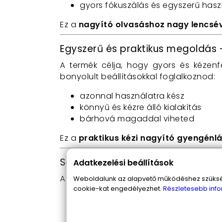
gyors fókuszálás és egyszerű hasz
Ez a
nagyító olvasáshoz nagy lencsé
Egyszerű és praktikus megoldás –
A termék célja, hogy gyors és kézenf
bonyolult beállításokkal foglalkoznod:
azonnal használatra kész
könnyű és kézre álló kialakítás
bárhová magaddal viheted
Ez a
praktikus kézi nagyító gyengénl
Sokoldalú felhasználás – nem cs
Adatkezelési beállítások
A
univerzális nagyító 60 mm-es lencs
Weboldalunk az alapvető működéshez szüksége
cookie-kat engedélyezhet.
Részletesebb info
térképek és dokumentumok részlet
bélyegek, érmék, apró tárgyak meg
hobbi tevékenységekhez (pl. mode