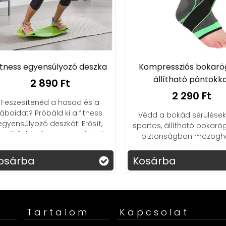
ness egyensúlyozó deszka
Kompressziós bokarögz
állítható pántokkal
2 890 Ft
2 290 Ft
eszesítenéd a hasad és a
baidat? Próbáld ki a fitness
Védd a bokád sérülésektől!
yensúlyozó deszkát! Erősít,
sportos, állítható bokarögzí
ál, fejleszti az egyensúlyod –
biztonságban mozoghats
akoztató és hatékony edzés!
sárba
Kosárba
Tartalom
Kapcsolat