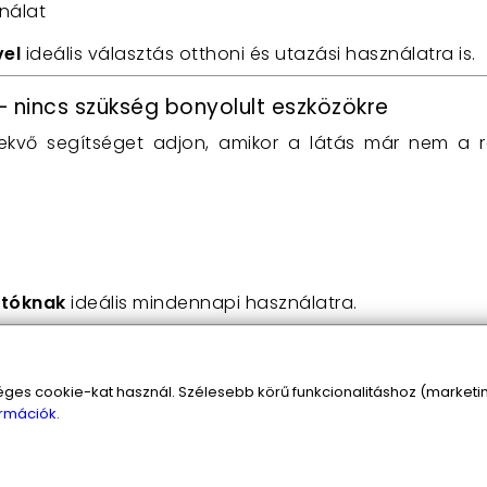
nálat
vel
ideális választás otthoni és utazási használatra is.
 nincs szükség bonyolult eszközökre
ekvő segítséget adjon, amikor a látás már nem a rég
átóknak
ideális mindennapi használatra.
ak olvasáshoz
ével
nemcsak szövegekhez használható:
s cookie-kat használ. Szélesebb körű funkcionalitáshoz (marketing
rmációk.
einek vizsgálata
tekintése
llezés, kézimunka)