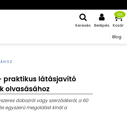
105
Keresés
Belépés
Kosár
Blog
SÁHOZ
praktikus látásjavító
űk olvasásához
szeres dobozról vagy szerződésről, a 60
s egyszerű megoldást kínál a