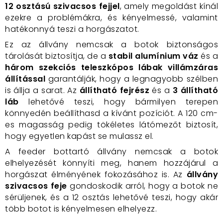
12 osztású szivacsos fejjel
, amely megoldást kínál
ezekre a problémákra, és kényelmessé, valamint
hatékonnyá teszi a horgászatot.
Ez az állvány nemcsak a botok biztonságos
tárolását biztosítja, de a
stabil alumínium váz
és a
három szekciós teleszkópos lábak villámzáras
állítással
garantálják, hogy a legnagyobb szélben
is állja a sarat. Az
állítható fejrész
és a
3 állítható
láb
lehetővé teszi, hogy bármilyen terepen
könnyedén beállíthasd a kívánt pozíciót. A 120 cm-
es magasság pedig tökéletes látómezőt biztosít,
hogy egyetlen kapást se mulassz el.
A feeder bottartó állvány nemcsak a botok
elhelyezését könnyíti meg, hanem hozzájárul a
horgászat élményének fokozásához is. Az
állvány
szivacsos feje
gondoskodik arról, hogy a botok ne
sérüljenek, és a 12 osztás lehetővé teszi, hogy akár
több botot is kényelmesen elhelyezz.