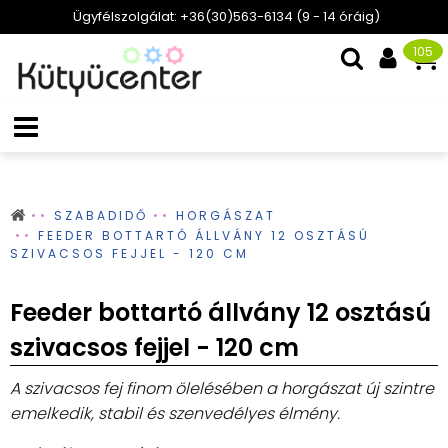
Ügyfélszolgálat: +36(30)563-6134 (9 - 14 óráig)
105
SZABADIDŐ
HORGÁSZAT
FEEDER BOTTARTÓ ÁLLVÁNY 12 OSZTÁSÚ
SZIVACSOS FEJJEL - 120 CM
Feeder bottartó állvány 12 osztású
szivacsos fejjel - 120 cm
A szivacsos fej finom ölelésében a horgászat új szintre
emelkedik, stabil és szenvedélyes élmény.