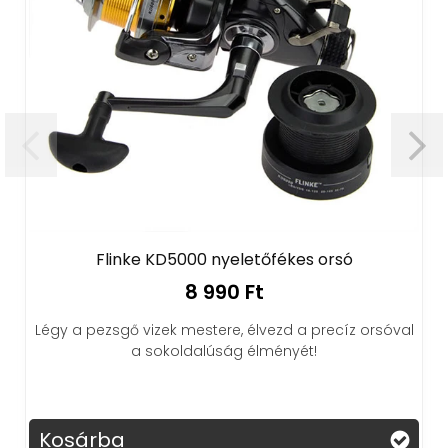
Flinke KD5000 nyeletőfékes orsó
8 990 Ft
Légy a pezsgő vizek mestere, élvezd a precíz orsóval
a sokoldalúság élményét!
Kosárba