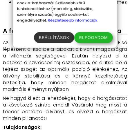
12 osztású szivacsos fej:
Több bot kényelmes
cookie-kat használ. Szélesebb körű
és biztonságos elhelyezése, anélkül, hogy
funkcionalitáshoz (marketing, statisztika,
személyre szabás) egyéb cookie-kat
sérülnének.
engedélyezhet.
Részletesebb információk.
A feeder bottartó állvány használata
BEÁLLÍTÁSOK
ELFOGADOM
Az állvány használata rendkívül egyszerű. Első
lépésként állítsd be a lábakat a kívánt magasságra
a villámzár segítségével. Ezután helyezd el a
botokat a szivacsos fej osztásaiba, és állítsd be a
fejrész szögét az optimális pozíció eléréséhez. Az
állvány stabilitása és a könnyű kezelhetőség
biztosítja, hogy minden horgászat alkalmával
maximális élményt nyújtson.
Ne hagyd ki ezt a lehetőséget, hogy a horgászatot
a következő szintre emeld! Vásárold meg most a
feeder bottartó állványt, és élvezd a horgászat
minden pillanatát!
Tulajdonságok: