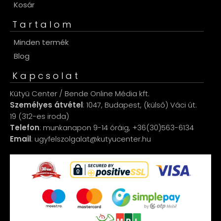
Kosár
Tartalom
Minden termék
Blog
Kapcsolat
Kütyü Center / Bende Online Média kft.
Személyes átvétel
: 1047, Budapest, (külső) Váci út.
19 (312-es iroda)
Telefon
: munkanapon 9-14 óráig, +36(30)563-6134
Email
: ugyfelszolgalat@kutyucenter.hu