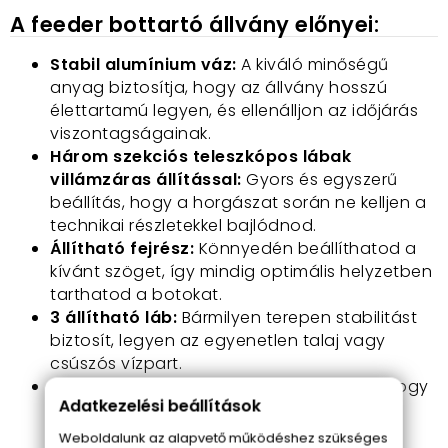
A feeder bottartó állvány előnyei:
Stabil alumínium váz:
A kiváló minőségű
anyag biztosítja, hogy az állvány hosszú
élettartamú legyen, és ellenálljon az időjárás
viszontagságainak.
Három szekciós teleszkópos lábak
villámzáras állítással:
Gyors és egyszerű
beállítás, hogy a horgászat során ne kelljen a
technikai részletekkel bajlódnod.
Állítható fejrész:
Könnyedén beállíthatod a
kívánt szöget, így mindig optimális helyzetben
tarthatod a botokat.
3 állítható láb:
Bármilyen terepen stabilitást
biztosít, legyen az egyenetlen talaj vagy
csúszós vízpart.
120 cm magasság:
Tökéletes látómező, hogy
Adatkezelési beállítások
mindig szemmel tartsd a botokat és a
kapásokat.
Weboldalunk az alapvető működéshez szükséges