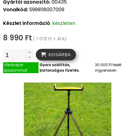
Gyártói azonosító:
00435
Vonalkód:
5999118007009
Készlet információ
:
készleten
8 990 Ft
( 7 079 Ft + ÁFA)
KOSÁRBA
Várároljon
Gyors szállítás,
30.000 Ft felett
bizalommal!
biztonságos fizetés.
ingyenesen.