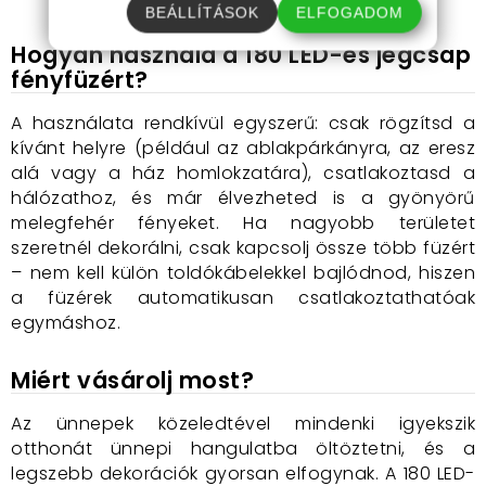
BEÁLLÍTÁSOK
ELFOGADOM
Hogyan használd a 180 LED-es jégcsap
fényfüzért?
A használata rendkívül egyszerű: csak rögzítsd a
kívánt helyre (például az ablakpárkányra, az eresz
alá vagy a ház homlokzatára), csatlakoztasd a
hálózathoz, és már élvezheted is a gyönyörű
melegfehér fényeket. Ha nagyobb területet
szeretnél dekorálni, csak kapcsolj össze több füzért
– nem kell külön toldókábelekkel bajlódnod, hiszen
a füzérek automatikusan csatlakoztathatóak
egymáshoz.
Miért vásárolj most?
Az ünnepek közeledtével mindenki igyekszik
otthonát ünnepi hangulatba öltöztetni, és a
legszebb dekorációk gyorsan elfogynak. A 180 LED-