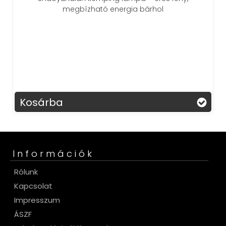
megbízható energia bárhol
Kosárba
Információk
Rólunk
Kapcsolat
Impresszum
ÁSZF