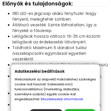
Előnyök és tulajdonságok:
180 LED-es jégcsap alakú fényfüzér: Nagy
fényerő, melegfehér színben.
Átlátszó vezeték: Szinte láthatatlan, így a
fényeké a főszerep.
Lelógások hossza változó: 15-35 cm közötti
lelógások az érdekesebb látványért.
Toldható: Maximum 5 darabot tudsz
összekapcsolni egymással egyetlen
vezetékről.
Energiatakarékos: Csak 8W fogyasztás, hosszú
élettartamú LED-ekkel.
Adatkezelési beállítások
Kültéri és beltéri használat: IP65 védettségű,
Weboldalunk az alapvető működéshez szükséges
esőálló kialakítás a vezérlőegység IP44
cookie-kat használ. Szélesebb körű
védelemmel rendelkezik.
funkcionalitáshoz (marketing, statisztika,
Egyszerű telepítés: Nincs szükség további
személyre szabás) egyéb cookie-kat
kiegészítőkre a toldáshoz.
engedélyezhet.
Részletesebb információk.
Hosszú világító rész: A füzér hossza 7 méter,
így nagy felületeket díszíthetsz vele.