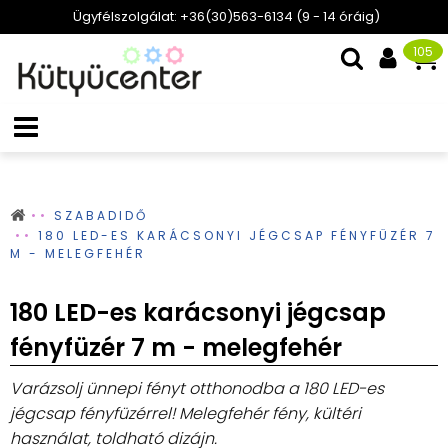
Ügyfélszolgálat: +36(30)563-6134 (9 - 14 óráig)
105
SZABADIDŐ
180 LED-ES KARÁCSONYI JÉGCSAP FÉNYFÜZÉR 7
M - MELEGFEHÉR
180 LED-es karácsonyi jégcsap
fényfüzér 7 m - melegfehér
Varázsolj ünnepi fényt otthonodba a 180 LED-es
jégcsap fényfüzérrel! Melegfehér fény, kültéri
használat, toldható dizájn.