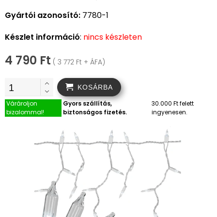
Gyártói azonosító:
7780-1
Készlet információ
:
nincs készleten
4 790 Ft
( 3 772 Ft + ÁFA)
KOSÁRBA
Várároljon
Gyors szállítás,
30.000 Ft felett
bizalommal!
biztonságos fizetés.
ingyenesen.