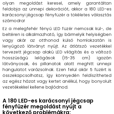
olyan megoldást keresel, amely garantáltan
feldobja az ünnepi dekorációt, akkor a 180 LED-es
karácsonyi jégcsap fényfüzér a tökéletes választás
számodra!
Ez a melegfehér fényű LED füzér nemcsak kül-, de
beltéren is alkalmazható, így bármelyik helyiségben
vagy akár az otthonod külső homlokzatán is
lenyűgöző látványt nyújt. Az átlátszó vezetékkel
tervezett jégcsap alakú LED világítás és a változó
hosszúságú lelógások (15-35 cm) igazán
látványosak, és pillanatok alatt meghitt ünnepi
hangulatot varázsolnak. Ezen felül akár 5 füzért is
összekapcsolhatsz, így könnyedén feldíszítheted
az egész házat vagy kertet anélkül, hogy bonyolult
vezetékekkel kellene bajlódnod.
A 180 LED-es karácsonyi jégcsap
fényfüzér megoldást nyújt a
következő problémákra: