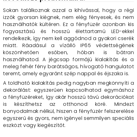
Sokan találkoznak azzal a kihívással, hogy a régi
izzók gyorsan kiégnek, nem elég fényesek, és nem
használhatók kültéren. Ez a fényfüzér azonban kis
fogyasztású és hosszú élettartamú LED-ekkel
rendelkezik, így nem kell aggódnod a gyakori cserék
miatt. Ráadásul a vízálló IP65 védettségének
köszönhetően esőben, hóban is bátran
használhatod. A jégcsap formájú kialakítás és a
meleg fehér fény barátságos, hívogató hangulatot
teremt, amely egyaránt szép nappal és éjszaka is.
A toldható kialakítás pedig nagyban megkönnyíti a
dekorálást: egyszerűen kapcsolhatod egymáshoz
a fényfüzéreket, így akár hosszú távú dekorációkat
is készíthetsz az otthonod köré. Mindezt
bonyodalmak nélkül, hiszen a fényfüzér felszerelése
egyszerű és gyors, nem igényel semmilyen speciális
eszközt vagy kiegészítőt.