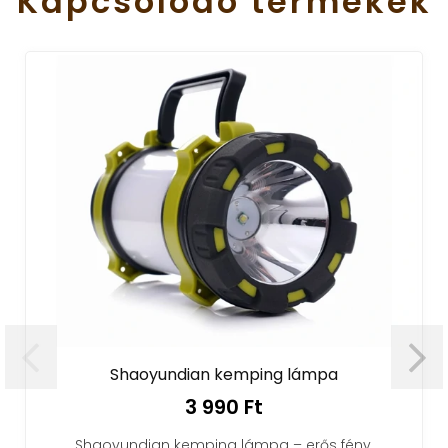
Kapcsolódó
termékek
Shaoyundian kemping lámpa
3 990 Ft
Shaoyundian kemping lámpa – erős fény,