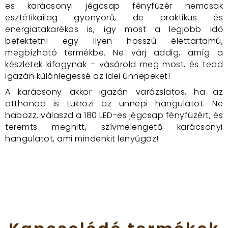
es karácsonyi jégcsap fényfüzér nemcsak
esztétikailag gyönyörű, de praktikus és
energiatakarékos is, így most a legjobb idő
befektetni egy ilyen hosszú élettartamú,
megbízható termékbe. Ne várj addig, amíg a
készletek kifogynak – vásárold meg most, és tedd
igazán különlegessé az idei ünnepeket!
A karácsony akkor igazán varázslatos, ha az
otthonod is tükrözi az ünnepi hangulatot. Ne
habozz, válaszd a 180 LED-es jégcsap fényfüzért, és
teremts meghitt, szívmelengető karácsonyi
hangulatot, ami mindenkit lenyűgöz!