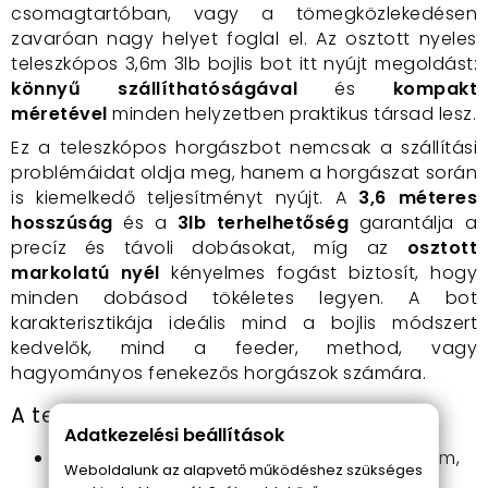
csomagtartóban, vagy a tömegközlekedésen
zavaróan nagy helyet foglal el. Az osztott nyeles
teleszkópos 3,6m 3lb bojlis bot itt nyújt megoldást:
könnyű szállíthatóságával
és
kompakt
méretével
minden helyzetben praktikus társad lesz.
Ez a teleszkópos horgászbot nemcsak a szállítási
problémáidat oldja meg, hanem a horgászat során
is kiemelkedő teljesítményt nyújt. A
3,6 méteres
hosszúság
és a
3lb terhelhetőség
garantálja a
precíz és távoli dobásokat, míg az
osztott
markolatú nyél
kényelmes fogást biztosít, hogy
minden dobásod tökéletes legyen. A bot
karakterisztikája ideális mind a bojlis módszert
kedvelők, mind a feeder, method, vagy
hagyományos fenekezős horgászok számára.
A teleszkópos bojlis bot előnyei:
Adatkezelési beállítások
Kompakt szállítási hossz
: mindössze 73 cm,
Weboldalunk az alapvető működéshez szükséges
így könnyedén elfér bármely jármű