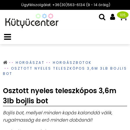
Ügyfélszolgálat: +36(30)563-6134 (9 - 14 óráig)
105
HORGÁSZAT
HORGÁSZBOTOK
OSZTOTT NYELES TELESZKÓPOS 3,6M 3LB BOJLIS
BOT
Osztott nyeles teleszkópos 3,6m
3lb bojlis bot
Bojlis bot, mellyel minden kapás kalanddá válik,
rugalmasság és erő minden dobásnál!