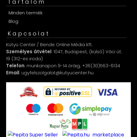
Tartalom
Minden termék
Blog
Kapcsolat
Kütyü Center / Bende Online Média kft.
Személyes átvétel
: 1047, Budapest, (külső) Váci út.
19 (312-es iroda)
Telefon
: munkanapon 9-14 óráig, +36(30)563-6134
Email
: ugyfelszolgalat@kutyucenter.hu
marketplace