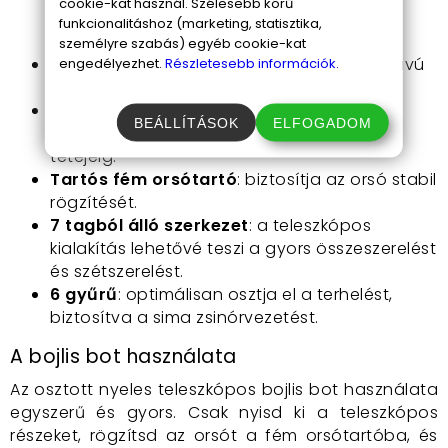
cookie-kat használ. Szélesebb körű
csomagtartójában, vagy akár
funkcionalitáshoz (marketing, statisztika,
motorkerékpáron, kerékpáron is szállítható.
személyre szabás) egyéb cookie-kat
Teljes hossz
: 360 cm, ami ideális hosszú távú
engedélyezhet.
Részletesebb információk.
horgászathoz.
Osztott markolatú nyél
: 52 cm hosszú,
BEÁLLÍTÁSOK
ELFOGADOM
kényelmes fogást biztosít az orsótartó
tetejéig.
Tartós fém orsótartó
: biztosítja az orsó stabil
rögzítését.
7 tagból álló szerkezet
: a teleszkópos
kialakítás lehetővé teszi a gyors összeszerelést
és szétszerelést.
6 gyűrű
: optimálisan osztja el a terhelést,
biztosítva a sima zsinórvezetést.
A bojlis bot használata
Az osztott nyeles teleszkópos bojlis bot használata
egyszerű és gyors. Csak nyisd ki a teleszkópos
részeket, rögzítsd az orsót a fém orsótartóba, és