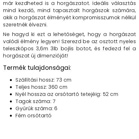
már kezdheted is a horgászatot. Ideális választás
mind kezdő, mind tapasztalt horgászok számára,
akik a horgászat élményét kompromisszumok nélkül
szeretnék élvezni.
Ne hagyd ki ezt a lehetőséget, hogy a horgászat
valódi élmény legyen! Szerezd be az osztott nyeles
teleszkópos 3,6m 3lb bojlis botot, és fedezd fel a
horgászat új dimenzióját!
Termék tulajdonságai:
Szállítási hossz: 73 cm
Teljes hossz: 360 cm
Nyél hossza az orsótartó tetejéig: 52 cm
Tagok száma: 7
Gyűrűk száma: 6
Fém orsótartó