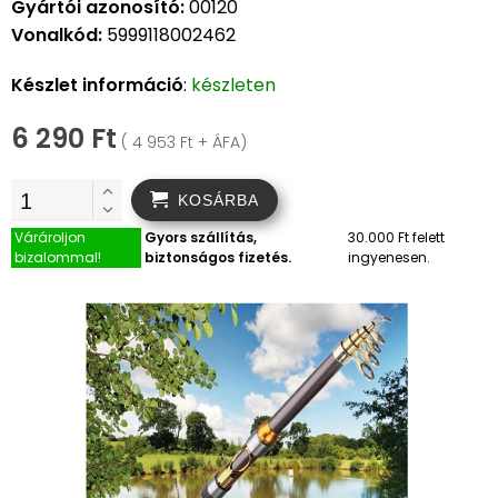
Gyártói azonosító:
00120
Vonalkód:
5999118002462
Készlet információ
:
készleten
6 290 Ft
( 4 953 Ft + ÁFA)
KOSÁRBA
Várároljon
Gyors szállítás,
30.000 Ft felett
bizalommal!
biztonságos fizetés.
ingyenesen.