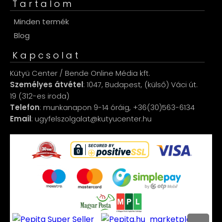
Tartalom
Minden termék
Blog
Kapcsolat
Kütyü Center / Bende Online Média kft.
Személyes átvétel
: 1047, Budapest, (külső) Váci út.
19 (312-es iroda)
Telefon
: munkanapon 9-14 óráig, +36(30)563-6134
Email
: ugyfelszolgalat@kutyucenter.hu
marketplace