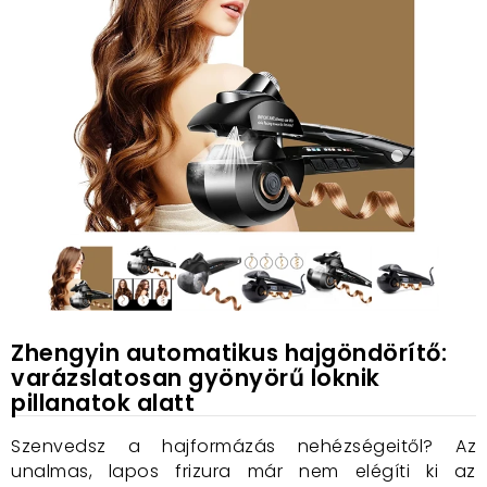
Zhengyin automatikus hajgöndörítő:
varázslatosan gyönyörű loknik
pillanatok alatt
Szenvedsz a hajformázás nehézségeitől? Az
unalmas, lapos frizura már nem elégíti ki az