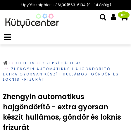
Ügyfélszolgálat: +36(30)563-6134 (9 - 14 óráig)
105
OTTHON
SZÉPSÉGÁPOLÁS
ZHENGYIN AUTOMATIKUS HAJGÖNDÖRÍTŐ -
EXTRA GYORSAN KÉSZÍT HULLÁMOS, GÖNDÖR ÉS
LOKNIS FRIZURÁT
Zhengyin automatikus
hajgöndörítő - extra gyorsan
készít hullámos, göndör és loknis
frizurát