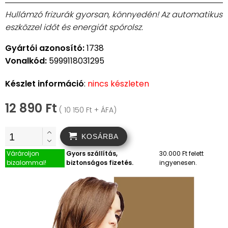
Hullámzó frizurák gyorsan, könnyedén! Az automatikus
eszközzel időt és energiát spórolsz.
Gyártói azonosító:
1738
Vonalkód:
5999118031295
Készlet információ
:
nincs készleten
12 890 Ft
( 10 150 Ft + ÁFA)
KOSÁRBA
Várároljon
Gyors szállítás,
30.000 Ft felett
bizalommal!
biztonságos fizetés.
ingyenesen.