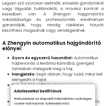
Legyen szó szorosan definiált, erősebb göndörökről
vagy lágyabb hullámokról, a művészi kontroll a
kezedben van. A Zhengyin hajgöndörítő
sokoldalúsága és professzionális eredményei
garantálják, hogy mindig tökéletes frizurát
készíthess magadnak vagy vendégeidnek.
A Zhengyin automatikus hajgöndörítő
előnyei:
Gyors és egyszerű használat:
Automatikus
hajbevonás a kerámia kamrába, gyengéd
tartásban melegszik meg a haj.
Hangjelzés:
Segít abban, hogy tudd, mikor kell
elengedni a hajat.
Sokoldalú beállítások:
Különböző
hőmérsékleti és időzítési lehetőségek a
Adatkezelési beállítások
változatos frizurákhoz.
Weboldalunk az alapvető működéshez szükséges
Professzionális eredmények:
Hosszan tartó,
cookie-kat használ. Szélesebb körű