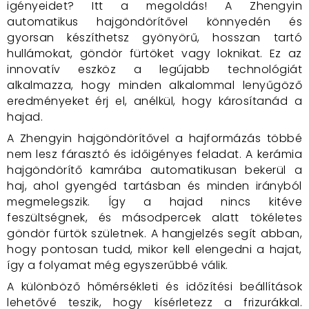
igényeidet? Itt a megoldás! A Zhengyin
automatikus hajgöndörítővel könnyedén és
gyorsan készíthetsz gyönyörű, hosszan tartó
hullámokat, göndör fürtöket vagy loknikat. Ez az
innovatív eszköz a legújabb technológiát
alkalmazza, hogy minden alkalommal lenyűgöző
eredményeket érj el, anélkül, hogy károsítanád a
hajad.
A Zhengyin hajgöndörítővel a hajformázás többé
nem lesz fárasztó és időigényes feladat. A kerámia
hajgöndörítő kamrába automatikusan bekerül a
haj, ahol gyengéd tartásban és minden irányból
megmelegszik. Így a hajad nincs kitéve
feszültségnek, és másodpercek alatt tökéletes
göndör fürtök születnek. A hangjelzés segít abban,
hogy pontosan tudd, mikor kell elengedni a hajat,
így a folyamat még egyszerűbbé válik.
A különböző hőmérsékleti és időzítési beállítások
lehetővé teszik, hogy kísérletezz a frizurákkal.