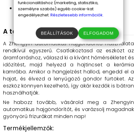
gyönyörű loknik minden alkalomra.
funkcionalitáshoz (marketing, statisztika,
Kíméletes hajformázás:
Nincs feszültség,
személyre szabás) egyéb cookie-kat
nincs károsodás.
engedélyezhet.
Részletesebb információk.
A termék használata
BEÁLLÍTÁSOK
ELFOGADOM
A Zhengyin automatikus hajgöndörítő használata
rendkívül egyszerű. Csatlakoztasd az eszközt az
áramforráshoz, válaszd ki a kívánt hőmérsékletet és
időzítést, majd helyezd a hajtincset a kerámia
kamrába. Amikor a hangjelzést hallod, engedd el a
hajat, és élvezd a lenyűgöző göndör fürtöket. Az
eszköz könnyen kezelhető, így akár kezdők is bátran
használhatják.
Ne habozz tovább, vásárold meg a Zhengyin
automatikus hajgöndörítőt, és varázsolj magadnak
gyönyörű frizurákat minden nap!
Termékjellemzők: