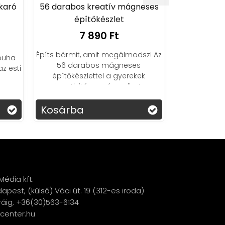
akaró
56 darabos kreatív mágneses
Gyro Bal
építőkészlet
akkumuláto
USB - 
7 890 Ft
5
Építs bármit, amit megálmodsz! Az
 puha
A lebe
56 darabos mágneses
z esti
szórakoztató
építőkészlettel a gyerekek
az LED fé
kreativitása szárnyalhat.
v
Kosárba
Kosárba
édia kft.
udapest, (külső) Váci út. 19 (312-es iroda)
ráig, +36(30)563-6134
ucenter.hu