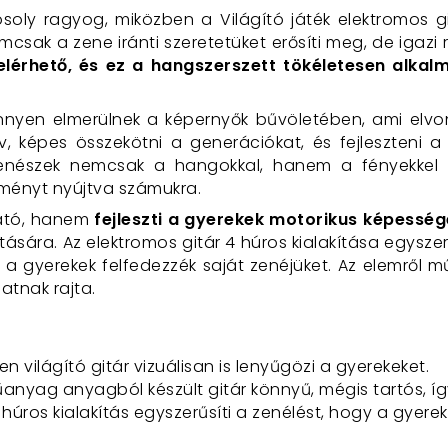
oly ragyog, miközben a Világító játék elektromos g
nemcsak a zene iránti szeretetüket erősíti meg, de igazi
lérhető, és ez a hangszerszett tökéletesen alkalm
önnyen elmerülnek a képernyők bűvöletében, ami elvon
, képes összekötni a generációkat, és fejleszteni a g
zenészek nemcsak a hangokkal, hanem a fényekkel is
lményt nyújtva számukra.
tató, hanem
fejleszti a gyerekek motorikus képessége
atására. Az elektromos gitár 4 húros kialakítása egysz
 a gyerekek felfedezzék saját zenéjüket. Az elemről 
atnak rajta.
n világító gitár vizuálisan is lenyűgözi a gyerekeket.
űanyag anyagból készült gitár könnyű, mégis tartós, így 
4 húros kialakítás egyszerűsíti a zenélést, hogy a gye