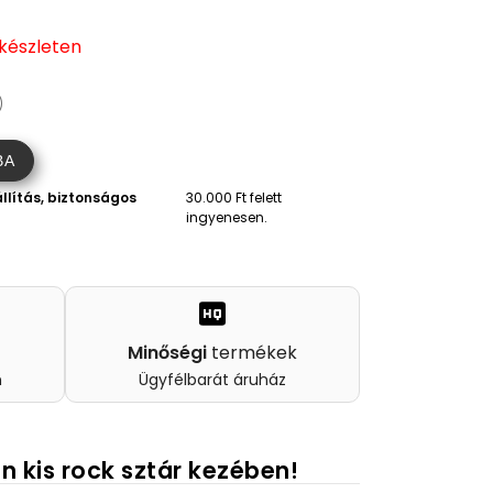
 készleten
)
BA
llítás, biztonságos
30.000 Ft felett
ingyenesen.
Minőségi
termékek
n
Ügyfélbarát áruház
n kis rock sztár kezében!