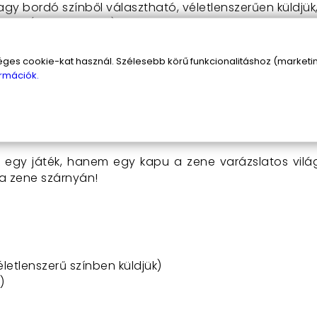
agy bordó színből választható, véletlenszerűen küldjü
 elem (nem tartozék) biztosítja a gitár működését, így
isebbek is élvezhetik a zenélés örömét.
s cookie-kat használ. Szélesebb körű funkcionalitáshoz (marketing
rmációk.
nálata egyszerű és szórakoztató. Csak helyezd be a 3 
lés! A gyerekek saját dallamokat játszhatnak, miközben 
deális választás otthoni zenéléshez vagy baráti
k egy játék, hanem egy kapu a zene varázslatos vil
 a zene szárnyán!
letlenszerű színben küldjük)
)