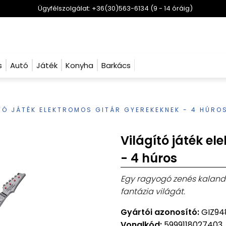
Ügyfélszolgálat: +36(30)563-6134 (9 - 14 óráig)
s
Autó
Játék
Konyha
Barkács
TÓ JÁTÉK ELEKTROMOS GITÁR GYEREKEKNEK - 4 HÚRO
Világító játék e
- 4 húros
Egy ragyogó zenés kaland g
fantázia világát.
Gyártói azonosító:
GIZ94
Vonalkód:
5999118027403