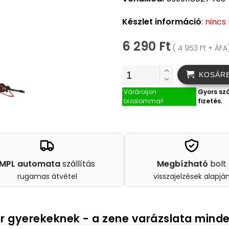
Készlet információ
:
nincs
6 290 Ft
( 4 953 Ft + ÁFA
KOSÁR
Várároljon
Gyors szá
bizalommal!
fizetés.
MPL automata
szállítás
Megbízható
bolt
rugamas átvétel
visszajelzések alapjá
ár gyerekeknek - a zene varázslata minde