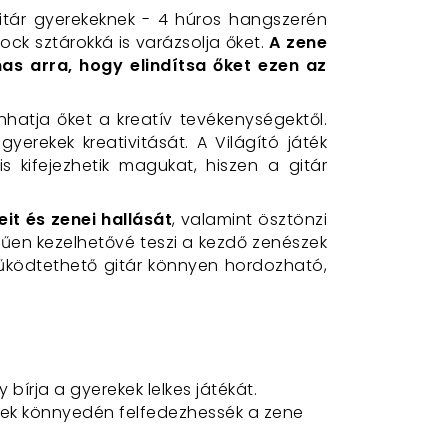
itár gyerekeknek - 4 húros hangszerén
 rock sztárokká is varázsolja őket.
A zene
as arra, hogy elindítsa őket ezen az
hatja őket a kreatív tevékenységektől.
yerekek kreativitását. A Világító játék
 kifejezhetik magukat, hiszen a gitár
it és zenei hallását
, valamint ösztönzi
erűen kezelhetővé teszi a kezdő zenészek
működtethető gitár könnyen hordozható,
bírja a gyerekek lelkes játékát.
rekek könnyedén felfedezhessék a zene