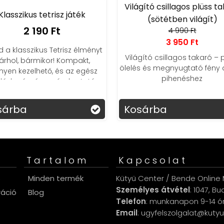
Világító csillagos plüss t
Klasszikus tetrisz játék
(sötétben világít)
2 190 Ft
4 990 Ft
3 950 Ft
d a klasszikus Tetrisz élményt
Világító csillagos takaró –
árhol, bármikor! Kompakt,
ölelés és megnyugtató fény a
nyen kezelhető, és az egész
pihenéshez
lád számára szórakoztató.
sárba
Kosárba
Tartalom
Kapcsolat
s
Minden termék
Kütyü Center / Bende Online M
Személyes átvétel
: 1047, B
ráció
Blog
Telefon
: munkanapon 9-14 ó
Email
: ugyfelszolgalat@kuty