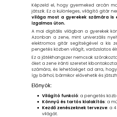
Képzeld el, hogy gyermeked arcán mos
játszik. Ez a különleges, világító gitár 
világa most a gyerekek számára is e
izgalmas úton.
A mai digitális világban a gyerekek k
Azonban a zene, mint univerzális nyelv
elektromos gitár segítségével a kis 
pengetés közben világít, varázslatos é
Ez a játékhangszer nemcsak szórakoz
őket a zene iránti szeretet kibontakozt
számára, és lehetőséget ad arra, hogy
így bárhol, bármikor elővehetik és játszh
Előnyök:
Világító funkció
: a pengetés közbe
Könnyű és tartós kialakítás
: a m
Kezdő zenészeknek tervezve
: a 
világát.