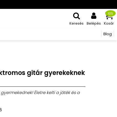
105
Keresés
Belépés
Kosár
Blog
S
lektromos gitár gyerekeknek
yermekednek! Életre kelti a játék és a
8