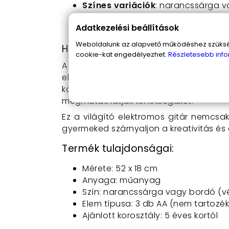
Színes variációk
: narancssárga v
Elemről működtethető
: a 3 db AA
Adatkezelési beállítások
5 éves kortól ajánlott
: már a legk
Weboldalunk az alapvető működéshez szüksége
Hogyan használd?
cookie-kat engedélyezhet.
Részletesebb info
A Világító játék elektromos gitár hasz
elemtartóba, és már kezdődhet is a zené
koncertélményt nyújtva számukra. I
megmutathatják tehetségüket.
Ez a világító elektromos gitár nemcsa
gyermeked szárnyaljon a kreativitás és
Termék tulajdonságai:
Mérete: 52 x 18 cm
Anyaga: műanyag
Szín: narancssárga vagy bordó (vé
Elem típusa: 3 db AA (nem tartozék
Ajánlott korosztály: 5 éves kortól