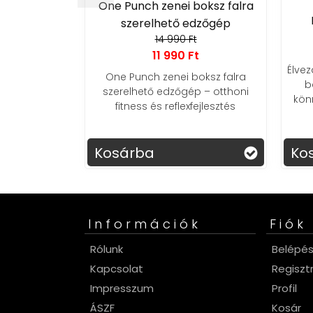
One Punch zenei boksz falra
világító
szerelhető edzőgép
es gőzt fúj
14 990 Ft
Ft
11 990 Ft
Élvez
ő, világító
One Punch zenei boksz falra
b
őzt fúj, LED-
szerelhető edzőgép – otthoni
kön
atosak.
fitness és reflexfejlesztés
csa
Kosárba
Ko
Információk
Fiók
Rólunk
Belépé
Kapcsolat
Regiszt
Impresszum
Profil
ÁSZF
Kosár