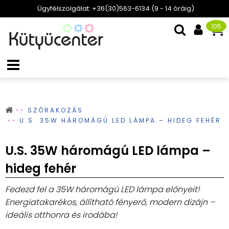
Ügyfélszolgálat: +36(30)563-6134 (9 - 14 óráig)
105
SZÓRAKOZÁS
U.S. 35W HÁROMÁGÚ LED LÁMPA – HIDEG FEHÉR
U.S. 35W háromágú LED lámpa –
hideg fehér
Fedezd fel a 35W háromágú LED lámpa előnyeit!
Energiatakarékos, állítható fényerő, modern dizájn –
ideális otthonra és irodába!