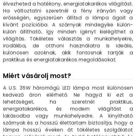
élvezheted a hatékony, energiatakarékos világítást.
Ha változtatni szeretnél a fény irányán vagy
erősségén, egyszerűen állítsd a lámpa ágait a
kívánt pozícióba. A szárnyak mindegyike külön-
külön állítható, így minden igényt kielégíthet a
világítás. Tökéletes választás a munkahelyekre,
irodákba, de otthoni használatra is ideális,
különösen azoknak, akik fontosnak tartják a
praktikus és energiatakarékos megoldásokat.
Miért vásárolj most?
A U.S. 35W háromágú LED lámpa most különösen
kedvező áron elérhető. Ne hagyd ki ezt a
lehetőséget, ha szeretnél praktikus,
energiatakarékos, és modern világítást a
lakásodba vagy munkahelyedre. A kinyitható
szárnyak és a hosszú élettartam biztosítja, hogy a
lámpa hosszú éveken át tökéletes szolgálatot