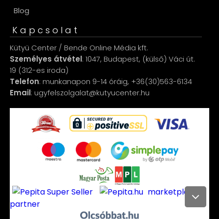
Blog
Kapcsolat
Kütyü Center / Bende Online Média kft.
Személyes átvétel
: 1047, Budapest, (külső) Váci út.
19 (312-es iroda)
Telefon
: munkanapon 9-14 óráig, +36(30)563-6134
Email
: ugyfelszolgalat@kutyucenter.hu
marketplace
partner