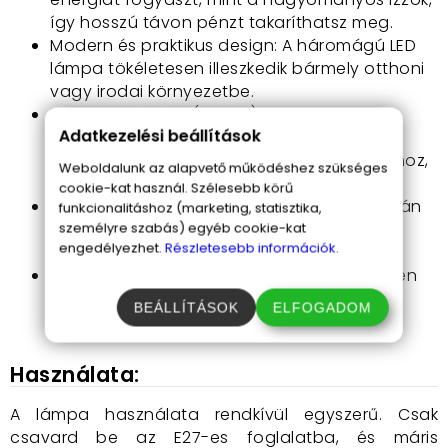
így hosszú távon pénzt takaríthatsz meg.
Modern és praktikus design: A háromágú LED
lámpa tökéletesen illeszkedik bármely otthoni
vagy irodai környezetbe.
Hideg fehér fény (6500K): A 6500K
Adatkezelési beállítások
színhőmérséklet tiszta, éles fényt biztosít,
amely ideális a munkavégzéshez, olvasáshoz,
Weboldalunk az alapvető működéshez szükséges
vagy a tiszta világítás iránti igényekhez.
cookie-kat használ. Szélesebb körű
Hosszú élettartam: A lámpa akár 40.000 órán
funkcionalitáshoz (marketing, statisztika,
át működhet, így hosszú távú befektetést
személyre szabás) egyéb cookie-kat
engedélyezhet.
Részletesebb információk.
jelent.
E27 foglalat: Könnyen kompatibilis bármilyen
E27-es foglalattal, így egyszerűen
BEÁLLÍTÁSOK
ELFOGADOM
beszerelhető.
Használata:
A lámpa használata rendkívül egyszerű. Csak
csavard be az E27-es foglalatba, és máris