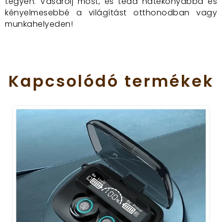
tegyen. Vásárolj most, és tedd hatékonyabbá és
kényelmesebbé a világítást otthonodban vagy
munkahelyeden!
Kapcsolódó
termékek