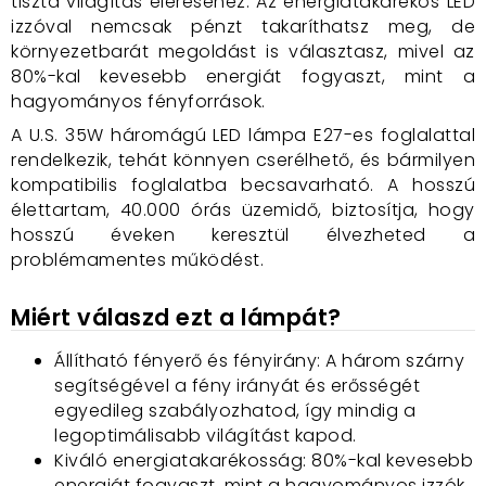
tiszta világítás eléréséhez. Az energiatakarékos LED
izzóval nemcsak pénzt takaríthatsz meg, de
környezetbarát megoldást is választasz, mivel az
80%-kal kevesebb energiát fogyaszt, mint a
hagyományos fényforrások.
A U.S. 35W háromágú LED lámpa E27-es foglalattal
rendelkezik, tehát könnyen cserélhető, és bármilyen
kompatibilis foglalatba becsavarható. A hosszú
élettartam, 40.000 órás üzemidő, biztosítja, hogy
hosszú éveken keresztül élvezheted a
problémamentes működést.
Miért válaszd ezt a lámpát?
Állítható fényerő és fényirány: A három szárny
segítségével a fény irányát és erősségét
egyedileg szabályozhatod, így mindig a
legoptimálisabb világítást kapod.
Kiváló energiatakarékosság: 80%-kal kevesebb
energiát fogyaszt, mint a hagyományos izzók,