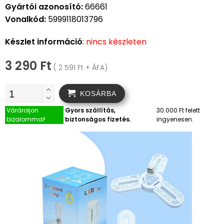
Gyártói azonosító:
66661
Vonalkód:
5999118013796
Készlet információ
:
nincs készleten
3 290 Ft
( 2 591 Ft + ÁFA)
KOSÁRBA
Várároljon
Gyors szállítás,
30.000 Ft felett
bizalommal!
biztonságos fizetés.
ingyenesen.