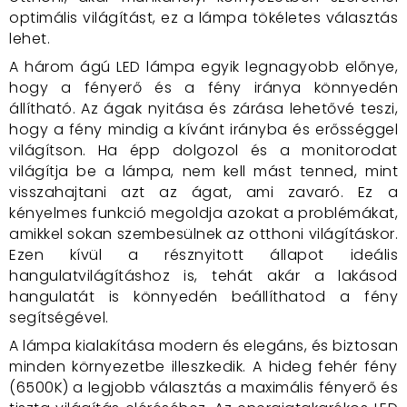
optimális világítást, ez a lámpa tökéletes választás
lehet.
A három ágú LED lámpa egyik legnagyobb előnye,
hogy a fényerő és a fény iránya könnyedén
állítható. Az ágak nyitása és zárása lehetővé teszi,
hogy a fény mindig a kívánt irányba és erősséggel
világítson. Ha épp dolgozol és a monitorodat
világítja be a lámpa, nem kell mást tenned, mint
visszahajtani azt az ágat, ami zavaró. Ez a
kényelmes funkció megoldja azokat a problémákat,
amikkel sokan szembesülnek az otthoni világításkor.
Ezen kívül a résznyitott állapot ideális
hangulatvilágításhoz is, tehát akár a lakásod
hangulatát is könnyedén beállíthatod a fény
segítségével.
A lámpa kialakítása modern és elegáns, és biztosan
minden környezetbe illeszkedik. A hideg fehér fény
(6500K) a legjobb választás a maximális fényerő és