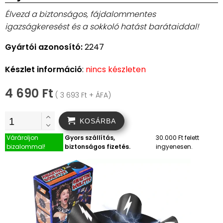
Élvezd a biztonságos, fájdalommentes
igazságkeresést és a sokkoló hatást barátaiddal!
Gyártói azonosító:
2247
Készlet információ
:
nincs készleten
4 690 Ft
( 3 693 Ft + ÁFA)
KOSÁRBA
Várároljon
Gyors szállítás,
30.000 Ft felett
bizalommal!
biztonságos fizetés.
ingyenesen.