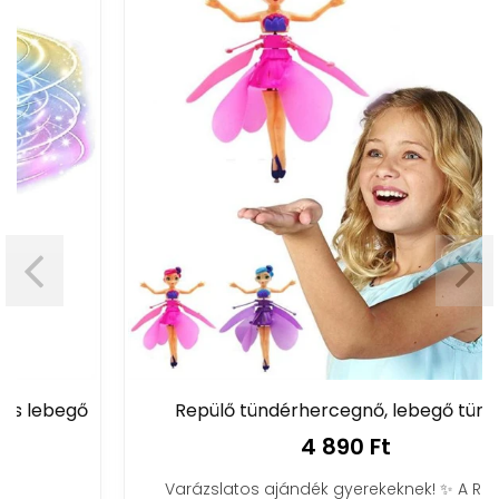
Repülő tündérhercegnő, lebegő tündér
4 890 Ft
Varázslatos ajándék gyerekeknek! ✨ A Repülő