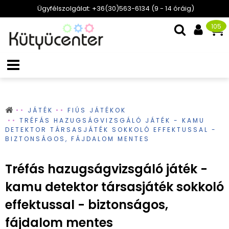
Ügyfélszolgálat: +36(30)563-6134 (9 - 14 óráig)
105
JÁTÉK
FIÚS JÁTÉKOK
TRÉFÁS HAZUGSÁGVIZSGÁLÓ JÁTÉK - KAMU
DETEKTOR TÁRSASJÁTÉK SOKKOLÓ EFFEKTUSSAL -
BIZTONSÁGOS, FÁJDALOM MENTES
Tréfás hazugságvizsgáló játék -
kamu detektor társasjáték sokkoló
effektussal - biztonságos,
fájdalom mentes