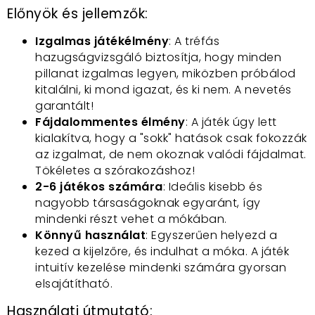
Előnyök és jellemzők:
Izgalmas játékélmény
: A tréfás
hazugságvizsgáló biztosítja, hogy minden
pillanat izgalmas legyen, miközben próbálod
kitalálni, ki mond igazat, és ki nem. A nevetés
garantált!
Fájdalommentes élmény
: A játék úgy lett
kialakítva, hogy a "sokk" hatások csak fokozzák
az izgalmat, de nem okoznak valódi fájdalmat.
Tökéletes a szórakozáshoz!
2-6 játékos számára
: Ideális kisebb és
nagyobb társaságoknak egyaránt, így
mindenki részt vehet a mókában.
Könnyű használat
: Egyszerűen helyezd a
kezed a kijelzőre, és indulhat a móka. A játék
intuitív kezelése mindenki számára gyorsan
elsajátítható.
Használati útmutató: