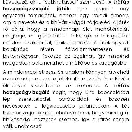
következő, aki a "sokkhatással" szembesül. A
tréfás
hazugságvizsgáló játék
nem csupán egy
egyszerű társasjáték, hanem egy valódi élmény,
ami a nevetés és a kihívás világát tárja eléd. A játék
fő célja, hogy a mindennapi élet monotóniáját
megtörje, és garantáltan feldobja a hangulatot
minden alkalommal, amikor előkerül. A játék egyedi
kialakítása révén fájdalommentesen és
biztonságosan fokozza az izgalmat, így mindenki
nyugodtan belemerülhet a mókába és kacagásba.
A mindennapi stressz és unalom könnyen átveheti
az uralmat, de ezzel a játékkal a nevetés és a közös
élmények visszatérnek az életedbe. A
tréfás
hazugságvizsgáló
segít, hogy újra kapcsolatba
lépj szeretteiddel, barátaiddal, és közösen
nevessetek a legviccesebb pillanatokon. A két
különböző játékmód lehetővé teszi, hogy mindig új
kihívásokkal nézzetek szembe, így a játék sosem
válik unalmassá.