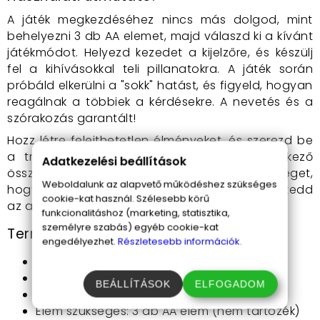
A játék megkezdéséhez nincs más dolgod, mint
behelyezni 3 db AA elemet, majd válaszd ki a kívánt
játékmódot. Helyezd kezedet a kijelzőre, és készülj
fel a kihívásokkal teli pillanatokra. A játék során
próbáld elkerülni a "sokk" hatást, és figyeld, hogyan
reagálnak a többiek a kérdésekre. A nevetés és a
szórakozás garantált!
Hozz létre felejthetetlen élményeket, és szerezd be
a tréfás hazugságvizsgáló játékot a következő
Adatkezelési beállítások
összejöveteledre! Ne hagyd ki ezt a lehetőséget,
Weboldalunk az alapvető működéshez szükséges
hogy feldobd a hangulatot és emlékezetessé tedd
cookie-kat használ. Szélesebb körű
az alkalmat!
funkcionalitáshoz (marketing, statisztika,
személyre szabás) egyéb cookie-kat
Termék tulajdonságai:
engedélyezhet.
Részletesebb információk.
Méretek: 14,5 x 14,5 x 6 cm
Játékosok száma: 2-6 fő
BEÁLLÍTÁSOK
ELFOGADOM
2 játékmód
Elem szükséges: 3 db AA elem (nem tartozék)