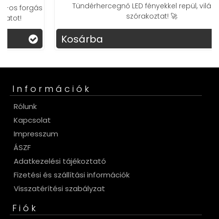
Tündérhercegnő LED fényekkel repül, világít és
s
szórakoztat! 🚀
Kosárba
Információk
Rólunk
Kapcsolat
Impresszum
ÁSZF
Adatkezelési tájékoztató
Fizetési és szállítási információk
Visszatérítési szabályzat
Fiók