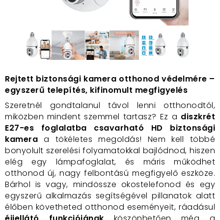
Rejtett biztonsági kamera otthonod védelmére –
egyszerű telepítés, kifinomult megfigyelés
Szeretnél gondtalanul távol lenni otthonodtól,
miközben mindent szemmel tartasz? Ez a
diszkrét
E27-es foglalatba csavarható HD biztonsági
kamera
a tökéletes megoldás! Nem kell többé
bonyolult szerelési folyamatokkal bajlódnod, hiszen
elég egy lámpafoglalat, és máris működhet
otthonod új, nagy felbontású megfigyelő eszköze.
Bárhol is vagy, mindössze okostelefonod és egy
egyszerű alkalmazás segítségével pillanatok alatt
élőben követheted otthonod eseményeit, ráadásul
éjjellátó funkciójának
köszönhetően még a