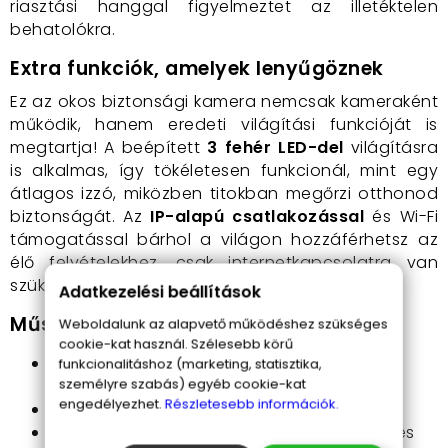
riasztási hanggal figyelmeztet az illetéktelen
behatolókra.
Extra funkciók, amelyek lenyűgöznek
Ez az okos biztonsági kamera nemcsak kameraként
működik, hanem eredeti világítási funkcióját is
megtartja! A beépített
3 fehér LED-del
világításra
is alkalmas, így tökéletesen funkcionál, mint egy
átlagos izzó, miközben titokban megőrzi otthonod
biztonságát. Az
IP-alapú csatlakozással
és Wi-Fi
támogatással bárhol a világon hozzáférhetsz az
élő felvételekhez, csak internetkapcsolatra van
szükséged.
Adatkezelési beállítások
Műszaki adatok:
Weboldalunk az alapvető működéshez szükséges
cookie-kat használ. Szélesebb körű
Felbontás
: 2 MP HD (tiszta képminőség,
funkcionalitáshoz (marketing, statisztika,
személyre szabás) egyéb cookie-kat
részletgazdag felvételek)
engedélyezhet.
Részletesebb információk.
Zoom
: 3x optikai és 7x digitális zoom
Látószög
: 355° vízszintes és 90° függőleges