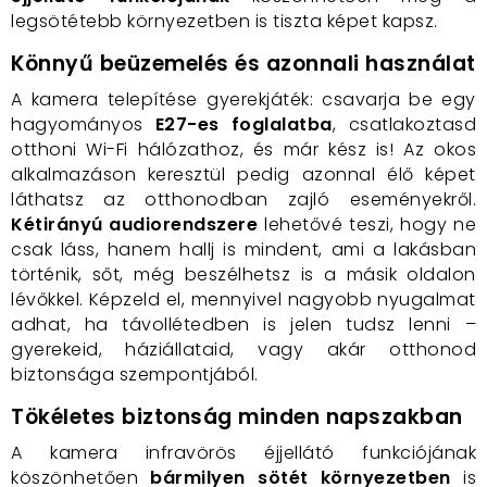
legsötétebb környezetben is tiszta képet kapsz.
Könnyű beüzemelés és azonnali használat
A kamera telepítése gyerekjáték: csavarja be egy
hagyományos
E27-es foglalatba
, csatlakoztasd
otthoni Wi-Fi hálózathoz, és már kész is! Az okos
alkalmazáson keresztül pedig azonnal élő képet
láthatsz az otthonodban zajló eseményekről.
Kétirányú audiorendszere
lehetővé teszi, hogy ne
csak láss, hanem hallj is mindent, ami a lakásban
történik, sőt, még beszélhetsz is a másik oldalon
lévőkkel. Képzeld el, mennyivel nagyobb nyugalmat
adhat, ha távollétedben is jelen tudsz lenni –
gyerekeid, háziállataid, vagy akár otthonod
biztonsága szempontjából.
Tökéletes biztonság minden napszakban
A kamera infravörös éjjellátó funkciójának
köszönhetően
bármilyen sötét környezetben
is