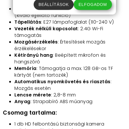
látószög
BEÁLLÍTÁSOK
ELFOGADOM
Éjszakai látás
: Infravörös és színes mód
(kiváló éjjellátó funkció)
Tápellátás
: E27 lámpafoglalat (110-240 V)
Vezeték nélküli kapcsolat
: 2.4G Wi-Fi
támogatás
Mozgásérzékelés
: Értesítések mozgás
érzékelésekor
Kétirányú hang
: Beépített mikrofon és
hangszóró
Memória
: Támogatja a max. 128 GB-os TF
kártyát (nem tartozék)
Automatikus nyomkövetés és riasztás
:
Mozgás esetén
Lencse mérete
: 2,8-8 mm
Anyag
: Strapabíró ABS műanyag
Csomag tartalma:
1 db HD felbontású biztonsági kamera