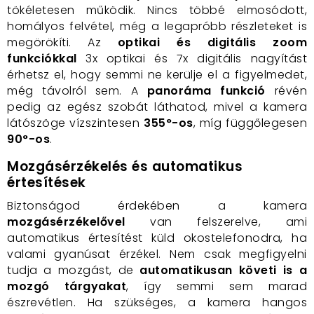
tökéletesen működik. Nincs többé elmosódott,
homályos felvétel, még a legapróbb részleteket is
megörökíti. Az
optikai és digitális zoom
funkciókkal
3x optikai és 7x digitális nagyítást
érhetsz el, hogy semmi ne kerülje el a figyelmedet,
még távolról sem. A
panoráma funkció
révén
pedig az egész szobát láthatod, mivel a kamera
látószöge vízszintesen
355°-os
, míg függőlegesen
90°-os
.
Mozgásérzékelés és automatikus
értesítések
Biztonságod érdekében a kamera
mozgásérzékelővel
van felszerelve, ami
automatikus értesítést küld okostelefonodra, ha
valami gyanúsat érzékel. Nem csak megfigyelni
tudja a mozgást, de
automatikusan követi is a
mozgó tárgyakat
, így semmi sem marad
észrevétlen. Ha szükséges, a kamera hangos