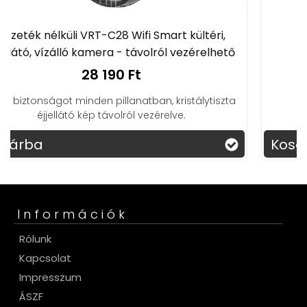
mart kültéri,
FULL HD vízálló akciókamera 
ról vezérelhető
9 790 Ft
, kristálytiszta
relve.
Kosárba
Információk
Rólunk
Kapcsolat
Impresszum
ÁSZF