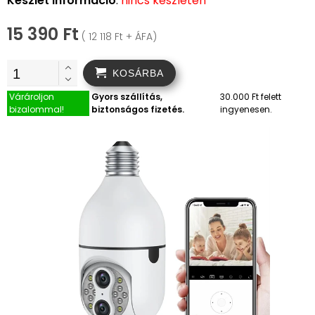
Készlet információ
:
nincs készleten
15 390 Ft
( 12 118 Ft + ÁFA)
KOSÁRBA
Várároljon
Gyors szállítás,
30.000 Ft felett
bizalommal!
biztonságos fizetés.
ingyenesen.