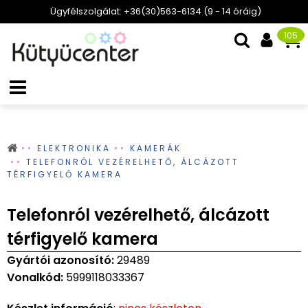
Ügyfélszolgálat: +36(30)563-6134 (9 - 14 óráig)
105
ELEKTRONIKA
KAMERÁK
TELEFONRÓL VEZÉRELHETŐ, ÁLCÁZOTT
TÉRFIGYELŐ KAMERA
Telefonról vezérelhető, álcázott
térfigyelő kamera
Gyártói azonosító:
29489
Vonalkód:
5999118033367