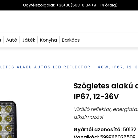
Ügyfélszolgálat: +36(30)563-6134 (9 - 14 óráig)
s
Autó
Játék
Konyha
Barkács
LETES ALAKÚ AUTÓS LED REFLEKTOR - 48W, IP67, 12-
Szögletes alakú a
IP67, 12-36V
Vízálló reflektor, energia
alkalmazás!
Gyártói azonosító:
50132
Vonalkód:
5999118028509