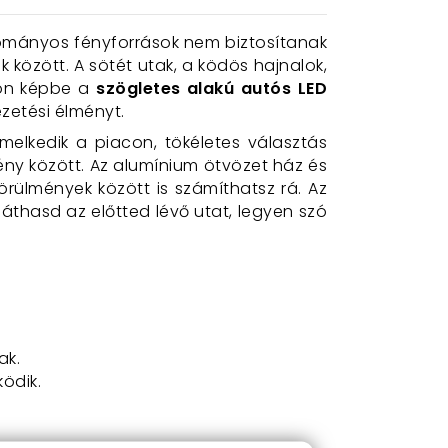
yományos fényforrások nem biztosítanak
 között. A sötét utak, a ködös hajnalok,
 jön képbe a
szögletes alakú autós LED
zetési élményt.
melkedik a piacon, tökéletes választás
ny között. Az alumínium ötvözet ház és
örülmények között is számíthatsz rá. Az
láthasd az előtted lévő utat, legyen szó
ak.
ödik.