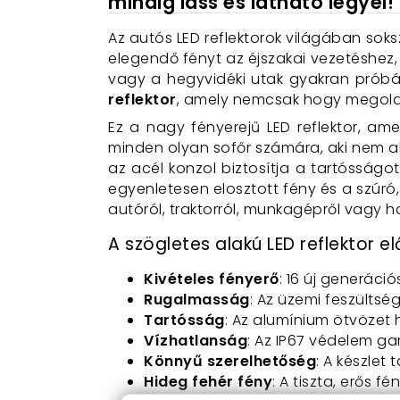
mindig láss és látható legyél!
Az autós LED reflektorok világában so
elegendő fényt az éjszakai vezetéshez, 
vagy a hegyvidéki utak gyakran próbár
reflektor
, amely nemcsak hogy megoldás
Ez a nagy fényerejű LED reflektor, am
minden olyan sofőr számára, aki nem a
az acél konzol biztosítja a tartósságo
egyenletesen elosztott fény és a szúró,
autóról, traktorról, munkagépről vagy ha
A szögletes alakú LED reflektor el
Kivételes fényerő
: 16 új generáci
Rugalmasság
: Az üzemi feszültség
Tartósság
: Az alumínium ötvözet 
Vízhatlanság
: Az IP67 védelem g
Könnyű szerelhetőség
: A készlet
Hideg fehér fény
: A tiszta, erős f