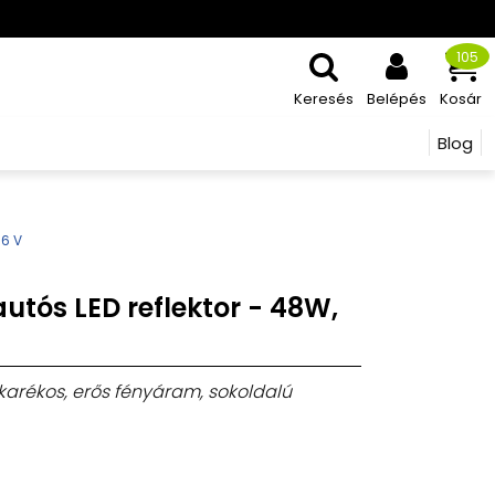
105
Keresés
Belépés
Kosár
Blog
36V
utós LED reflektor - 48W,
takarékos, erős fényáram, sokoldalú