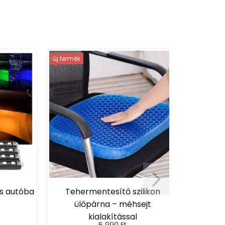
új termék
autóba
Tehermentesítő szilikon
Monlove 
ülőpárna – méhsejt
porszívó és 
kialakítással
5 990 Ft