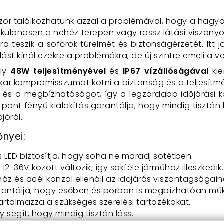
kszor találkozhatunk azzal a problémával, hogy a hag
különösen a nehéz terepen vagy rossz látási viszonyok
a teszik a sofőrök türelmét és biztonságérzetét. Itt
t kínál ezekre a problémákra, de új szintre emeli a ve
ely
48W teljesítményével
és
IP67 vízállóságával
kie
kar kompromisszumot kötni a biztonság és a teljesítmé
t és a megbízhatóságot, így a legzordabb időjárási k
 pont fényű kialakítás garantálja, hogy mindig tisztán 
jóról.
őnyei:
ós LED biztosítja, hogy soha ne maradj sötétben.
 12-36V között változik, így sokféle járműhöz illeszkedik.
ház és acél konzol ellenáll az időjárás viszontagságain
arantálja, hogy esőben és porban is megbízhatóan műk
 tartalmazza a szükséges szerelési tartozékokat.
ény segít, hogy mindig tisztán láss.