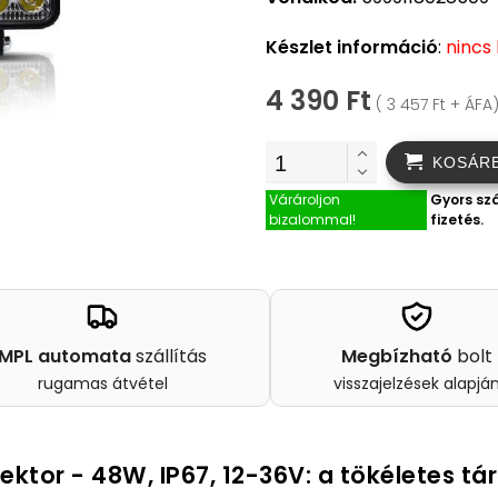
Készlet információ
:
nincs
4 390 Ft
( 3 457 Ft + ÁFA
KOSÁR
Várároljon
Gyors szá
bizalommal!
fizetés.
MPL automata
szállítás
Megbízható
bolt
rugamas átvétel
visszajelzések alapjá
lektor - 48W, IP67, 12-36V:
a tökéletes tá