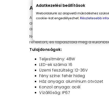
Adatkezelési beállítások
A szögletes alakú LED reflekt
Weboldalunk az alapvető működéshez szüksége
A termék használata rendkívül egyszer
cookie-kat engedélyezhet.
Részletesebb info
autódra, traktorodra vagy akár a hajó
amelyet ez a LED reflektor nyújt.
Ne hagyd, hogy a sötét utak megakadá
reflektort, és tapasztald meg a különb
Tulajdonságok:
Teljesítmény: 48W
LED-ek száma: 16
Üzemi feszültség: 12-36V
Fény színe: fehér hideg
Ház anyaga: alumínium ötvözet
Konzol anyaga: acél
Vízállóság: IP67