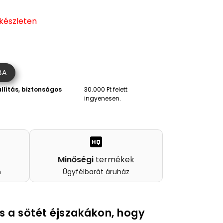
 készleten
)
BA
llítás, biztonságos
30.000 Ft felett
ingyenesen.
Minőségi
termékek
n
Ügyfélbarát áruház
rs a sötét éjszakákon, hogy