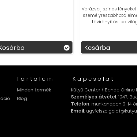
Varázsolj színes fényeket au
személyreszabható élményt
távirányítós led világítá
sárba
Kosárba
Tartalom
Kapcsolat
s
Minden termék
Kütyü Center / Bende Online M
Személyes átvétel
: 1047, B
ráció
Blog
Telefon
: munkanapon 9-14 ó
Email
: ugyfelszolgalat@kuty