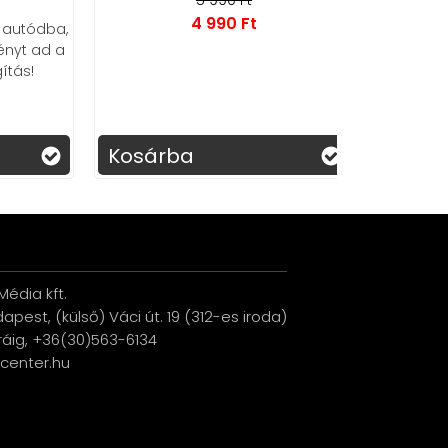
4 990 Ft
tódba,
A Monlove
 ad a
porszívó 
s!
praktikus, s
egyszerre 
terének tis
gumiab
Kosárba
Kosárba
fe
édia kft.
udapest, (külső) Váci út. 19 (312-es iroda)
ráig, +36(30)563-6134
ucenter.hu