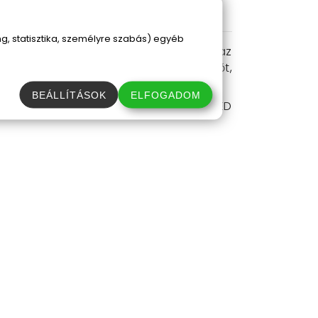
, statisztika, személyre szabás) egyéb
kokat, így könnyedén felszerelheted az
áshoz, és élvezd a maximális fényerőt,
BEÁLLÍTÁSOK
ELFOGADOM
 meg most a szögletes alakú autós LED