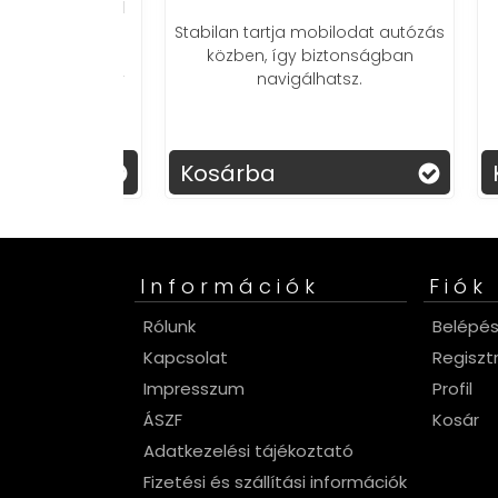
lyezhető QI
Stabilan tartja mobilodat autózás
Ft
közben, így biztonságban
navigálhatsz.
ődhetsz, így
 maradsz.
leszthető.
Kosárba
Ko
Információk
Fiók
Rólunk
Belépé
Kapcsolat
Regiszt
Impresszum
Profil
ÁSZF
Kosár
Adatkezelési tájékoztató
Fizetési és szállítási információk