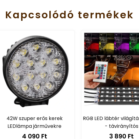
Kapcsolódó
termékek
42W szuper erős kerek
RGB LED lábtér világítás 
LEDlámpa járművekre
- távirányítós
4 090 Ft
3 890 Ft