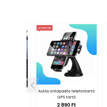
új termék
Autós öntapadós telefontartó
lefontartó,
GPS tartó
ltőállvány -
2 890 Ft