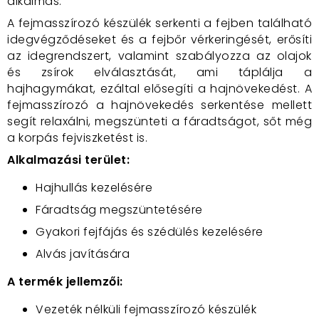
alkalmas.
A fejmasszírozó készülék serkenti a fejben található
idegvégződéseket és a fejbőr vérkeringését, erősíti
az idegrendszert, valamint szabályozza az olajok
és zsírok elválasztását, ami táplálja a
hajhagymákat, ezáltal elősegíti a hajnövekedést. A
fejmasszírozó a hajnövekedés serkentése mellett
segít relaxálni, megszünteti a fáradtságot, sőt még
a korpás fejviszketést is.
Alkalmazási terület:
Hajhullás kezelésére
Fáradtság megszüntetésére
Gyakori fejfájás és szédülés kezelésére
Alvás javítására
A termék jellemzői:
Vezeték nélküli fejmasszírozó készülék