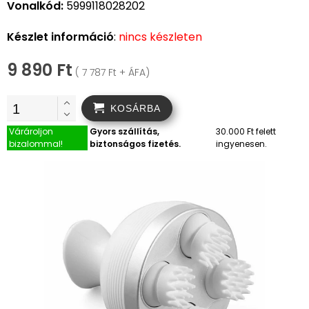
Vonalkód:
5999118028202
Készlet információ
:
nincs készleten
9 890 Ft
( 7 787 Ft + ÁFA)
KOSÁRBA
Várároljon
Gyors szállítás,
30.000 Ft felett
bizalommal!
biztonságos fizetés.
ingyenesen.