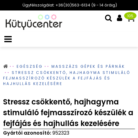
Ügyfélszolgálat: +36(30)563-6134 (9 - 14 óráig)
105
EGÉSZSÉG
MASSZÁZS GÉPEK ÉS PÁRNÁK
STRESSZ CSÖKKENTŐ, HAJHAGYMA STIMULÁLÓ
FEJMASSZÍROZÓ KÉSZÜLÉK A FEJFÁJÁS ÉS
HAJHULLÁS KEZELÉSÉRE
Stressz csökkentő, hajhagyma
stimuláló fejmasszírozó készülék a
fejfájás és hajhullás kezelésére
Gyártói azonosító:
952323