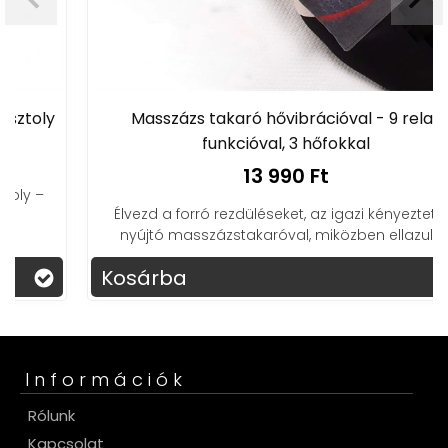
Masszázs takaró hővibrációval - 9 relax
funkcióval, 3 hőfokkal
13 990 Ft
Élvezd a forró rezdüléseket, az igazi kényeztetést
nyújtó masszázstakaróval, miközben ellazulsz!
Kosárba
Információk
Rólunk
Kapcsolat