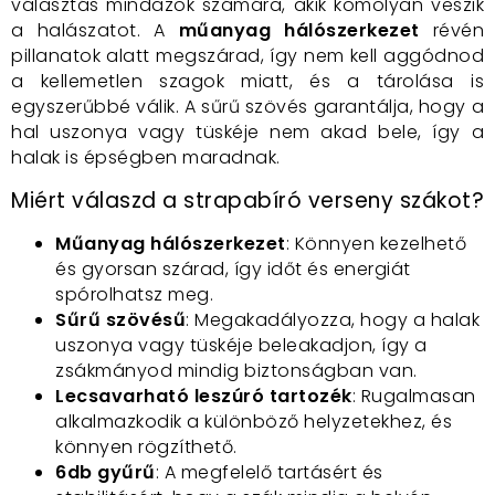
választás mindazok számára, akik komolyan veszik
a halászatot. A
műanyag hálószerkezet
révén
pillanatok alatt megszárad, így nem kell aggódnod
a kellemetlen szagok miatt, és a tárolása is
egyszerűbbé válik. A sűrű szövés garantálja, hogy a
hal uszonya vagy tüskéje nem akad bele, így a
halak is épségben maradnak.
Miért válaszd a strapabíró verseny szákot?
Műanyag hálószerkezet
: Könnyen kezelhető
és gyorsan szárad, így időt és energiát
spórolhatsz meg.
Sűrű szövésű
: Megakadályozza, hogy a halak
uszonya vagy tüskéje beleakadjon, így a
zsákmányod mindig biztonságban van.
Lecsavarható leszúró tartozék
: Rugalmasan
alkalmazkodik a különböző helyzetekhez, és
könnyen rögzíthető.
6db gyűrű
: A megfelelő tartásért és