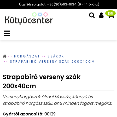
Ügyfélszolgálat: +36(30)563-6134 (9 - 14 óráig)
105
HORGÁSZAT
SZÁKOK
STRAPABÍRÓ VERSENY SZÁK 200X40CM
Strapabíró verseny szák
200x40cm
Versenyhorgászok álma! Masszív, könnyű és
strapabíró horgász szák, ami minden fogást megőriz.
Gyártói azonosító:
00129