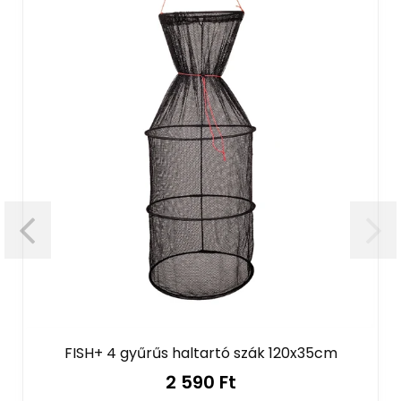
FISH+ 4 gyűrűs haltartó szák 120x35cm
2 590 Ft