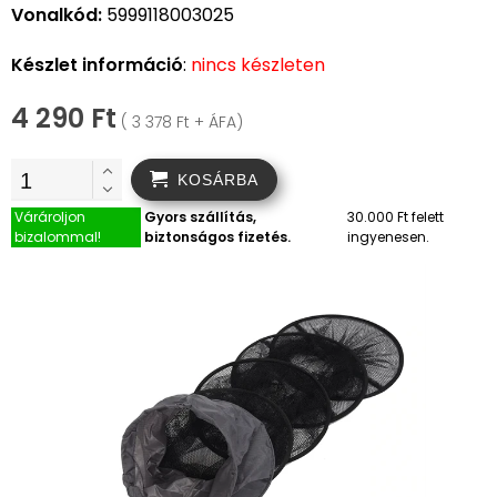
Vonalkód:
5999118003025
Készlet információ
:
nincs készleten
4 290 Ft
( 3 378 Ft + ÁFA)
KOSÁRBA
Várároljon
Gyors szállítás,
30.000 Ft felett
bizalommal!
biztonságos fizetés.
ingyenesen.