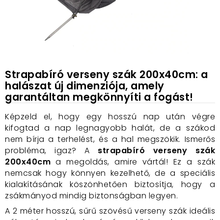
Strapabíró verseny szák 200x40cm: a
halászat új dimenziója, amely
garantáltan megkönnyíti a fogást!
Képzeld el, hogy egy hosszú nap után végre
kifogtad a nap legnagyobb halát, de a szákod
nem bírja a terhelést, és a hal megszökik. Ismerős
probléma, igaz? A
strapabíró verseny szák
200x40cm
a megoldás, amire vártál! Ez a szák
nemcsak hogy könnyen kezelhető, de a speciális
kialakításának köszönhetően biztosítja, hogy a
zsákmányod mindig biztonságban legyen.
A 2 méter hosszú, sűrű szövésű verseny szák ideális