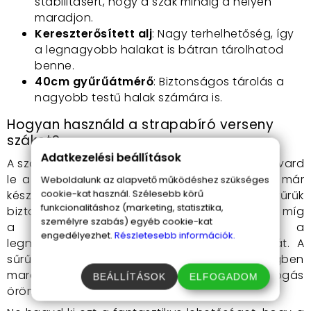
stabilitásért, hogy a szák mindig a helyén
maradjon.
Kereszterősített alj
: Nagy terhelhetőség, így
a legnagyobb halakat is bátran tárolhatod
benne.
40cm gyűrűátmérő
: Biztonságos tárolás a
nagyobb testű halak számára is.
Hogyan használd a strapabíró verseny
szákot?
Adatkezelési beállítások
A szák használata rendkívül egyszerű. Csak csavard
le a leszúrót, rögzítsd a megfelelő helyen, és már
Weboldalunk az alapvető működéshez szükséges
cookie-kat használ. Szélesebb körű
készen is állsz a halászásra. Az erős gyűrűk
funkcionalitáshoz (marketing, statisztika,
biztosítják, hogy a szák mindig a helyén marad, míg
személyre szabás) egyéb cookie-kat
a kereszterősített alj garantálja, hogy a
engedélyezhet.
Részletesebb információk.
legnagyobb halak súlya sem okoz problémát. A
sűrű szövésnek köszönhetően a halak épségben
maradnak, és te is nyugodtan élvezheted a fogás
BEÁLLÍTÁSOK
ELFOGADOM
örömét.