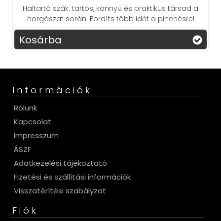
Haltartó szák: tartós, könnyű és praktikus társad a
horgászat során. Fordíts több időt a pihenésre!
Kosárba
Információk
Rólunk
Kapcsolat
Impresszum
ÁSZF
Adatkezelési tájékoztató
Fizetési és szállítási információk
Visszatérítési szabályzat
Fiók