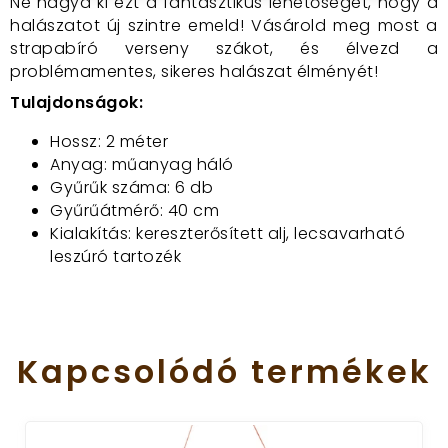
Ne hagyd ki ezt a fantasztikus lehetőséget, hogy a
halászatot új szintre emeld! Vásárold meg most a
strapabíró verseny szákot, és élvezd a
problémamentes, sikeres halászat élményét!
Tulajdonságok:
Hossz: 2 méter
Anyag: műanyag háló
Gyűrűk száma: 6 db
Gyűrűátmérő: 40 cm
Kialakítás: kereszterősített alj, lecsavarható
leszúró tartozék
Kapcsolódó
termékek