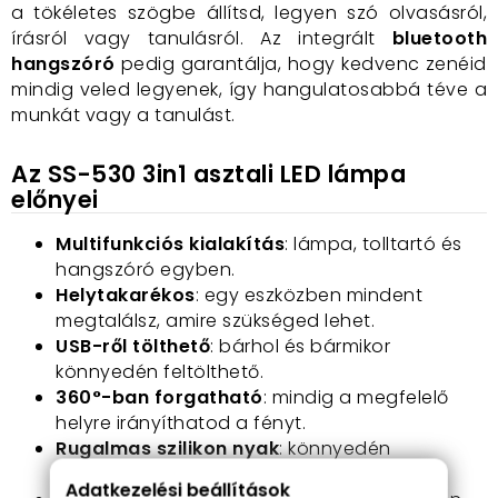
a tökéletes szögbe állítsd, legyen szó olvasásról,
írásról vagy tanulásról. Az integrált
bluetooth
hangszóró
pedig garantálja, hogy kedvenc zenéid
mindig veled legyenek, így hangulatosabbá téve a
munkát vagy a tanulást.
Az SS-530 3in1 asztali LED lámpa
előnyei
Multifunkciós kialakítás
: lámpa, tolltartó és
hangszóró egyben.
Helytakarékos
: egy eszközben mindent
megtalálsz, amire szükséged lehet.
USB-ről tölthető
: bárhol és bármikor
könnyedén feltölthető.
360°-ban forgatható
: mindig a megfelelő
helyre irányíthatod a fényt.
Rugalmas szilikon nyak
: könnyedén
beállítható a kívánt szög.
Adatkezelési beállítások