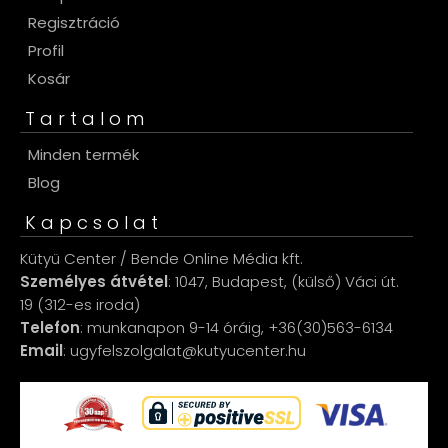
Regisztráció
Profil
Kosár
Tartalom
Minden termék
Blog
Kapcsolat
Kütyü Center / Bende Online Média kft.
Személyes átvétel
: 1047, Budapest, (külső) Váci út.
19 (312-es iroda)
Telefon
: munkanapon 9-14 óráig, +36(30)563-6134
Email
: ugyfelszolgalat@kutyucenter.hu