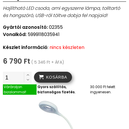
Hajlítható LED csoda, ami egyszerre lámpa, tolltartó
és hangszóró, USB-ről töltve dobja fel napjaid!
Gyártói azonosító:
02355
Vonalkód:
5999118035941
Készlet információ
:
nincs készleten
6 790 Ft
( 5 346 Ft + ÁFA)
KOSÁRBA
Várároljon
Gyors szállítás,
30.000 Ft felett
bizalommal!
biztonságos fizetés.
ingyenesen.