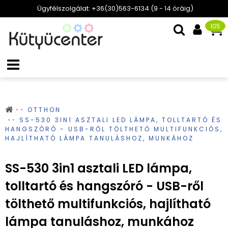
Ügyfélszolgálat: +36(30)563-6134 (9 - 14 óráig)
105
OTTHON
SS-530 3IN1 ASZTALI LED LÁMPA, TOLLTARTÓ ÉS
HANGSZÓRÓ - USB-RŐL TÖLTHETŐ MULTIFUNKCIÓS,
HAJLÍTHATÓ LÁMPA TANULÁSHOZ, MUNKÁHOZ
SS-530 3in1 asztali LED lámpa,
tolltartó és hangszóró - USB-ről
tölthető multifunkciós, hajlítható
lámpa tanuláshoz, munkához