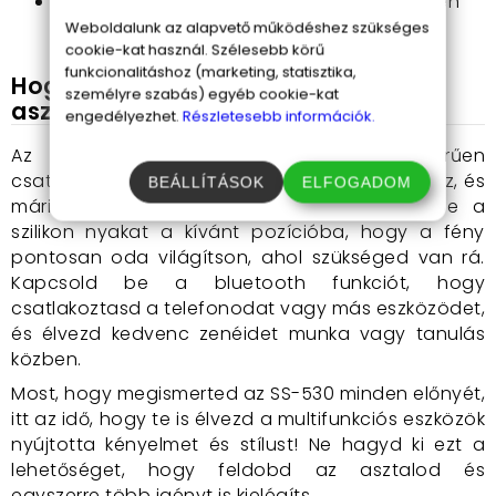
Bluetooth hangszóró
: zenei élmény minden
pillanatban.
Weboldalunk az alapvető működéshez szükséges
cookie-kat használ. Szélesebb körű
funkcionalitáshoz (marketing, statisztika,
Hogyan használd az SS-530 3in1
személyre szabás) egyéb cookie-kat
asztali LED lámpát?
engedélyezhet.
Részletesebb információk.
Az SS-530 használata gyerekjáték. Egyszerűen
csatlakoztasd az USB kábelt egy áramforráshoz, és
BEÁLLÍTÁSOK
ELFOGADOM
máris élvezheted a lámpa fényét. Állítsd be a
szilikon nyakat a kívánt pozícióba, hogy a fény
pontosan oda világítson, ahol szükséged van rá.
Kapcsold be a bluetooth funkciót, hogy
csatlakoztasd a telefonodat vagy más eszközödet,
és élvezd kedvenc zenéidet munka vagy tanulás
közben.
Most, hogy megismerted az SS-530 minden előnyét,
itt az idő, hogy te is élvezd a multifunkciós eszközök
nyújtotta kényelmet és stílust! Ne hagyd ki ezt a
lehetőséget, hogy feldobd az asztalod és
egyszerre több igényt is kielégíts.