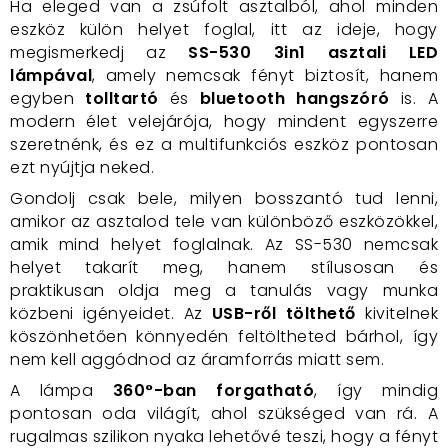
Ha eleged van a zsúfolt asztalból, ahol minden
eszköz külön helyet foglal, itt az ideje, hogy
megismerkedj az
SS-530 3in1 asztali LED
lámpával
, amely nemcsak fényt biztosít, hanem
egyben
tolltartó
és
bluetooth hangszóró
is. A
modern élet velejárója, hogy mindent egyszerre
szeretnénk, és ez a multifunkciós eszköz pontosan
ezt nyújtja neked.
Gondolj csak bele, milyen bosszantó tud lenni,
amikor az asztalod tele van különböző eszközökkel,
amik mind helyet foglalnak. Az SS-530 nemcsak
helyet takarít meg, hanem stílusosan és
praktikusan oldja meg a tanulás vagy munka
közbeni igényeidet. Az
USB-ről tölthető
kivitelnek
köszönhetően könnyedén feltöltheted bárhol, így
nem kell aggódnod az áramforrás miatt sem.
A lámpa
360°-ban forgatható
, így mindig
pontosan oda világít, ahol szükséged van rá. A
rugalmas szilikon nyaka lehetővé teszi, hogy a fényt