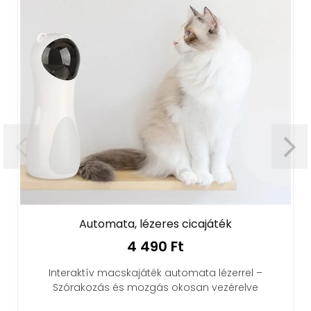
Automata, lézeres cicajáték
Q18 m
hang
4 490 Ft
Interaktív macskajáték automata lézerrel –
Szórakozás és mozgás okosan vezérelve
A Q18 ok
Bluetoo