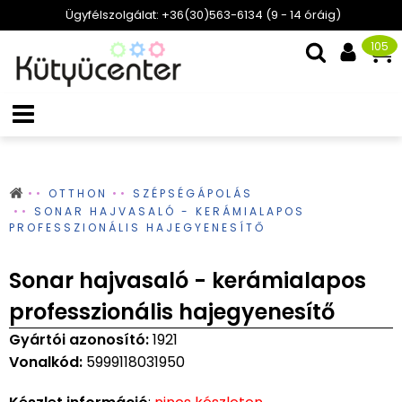
Ügyfélszolgálat: +36(30)563-6134 (9 - 14 óráig)
105
OTTHON
SZÉPSÉGÁPOLÁS
SONAR HAJVASALÓ - KERÁMIALAPOS
PROFESSZIONÁLIS HAJEGYENESÍTŐ
Sonar hajvasaló - kerámialapos
professzionális hajegyenesítő
Gyártói azonosító:
1921
Vonalkód:
5999118031950