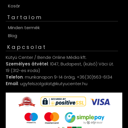
Kosár
Tartalom
Minden termék
Blog
Kapcsolat
Kütyü Center / Bende Online Média kft.
Személyes átvétel
: 1047, Budapest, (külső) Váci út.
19 (312-es iroda)
Telefon
: munkanapon 9-14 óráig, +36(30)563-6134
Email
: ugyfelszolgalat@kutyucenter.hu