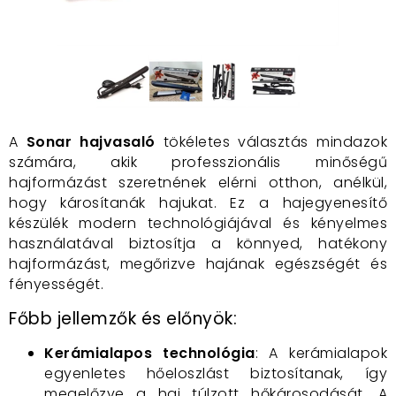
A
Sonar hajvasaló
tökéletes választás mindazok
számára, akik professzionális minőségű
hajformázást szeretnének elérni otthon, anélkül,
hogy károsítanák hajukat. Ez a hajegyenesítő
készülék modern technológiájával és kényelmes
használatával biztosítja a könnyed, hatékony
hajformázást, megőrizve hajának egészségét és
fényességét.
Főbb jellemzők és előnyök:
Kerámialapos technológia
: A kerámialapok
egyenletes hőeloszlást biztosítanak, így
megelőzve a haj túlzott hőkárosodását. A