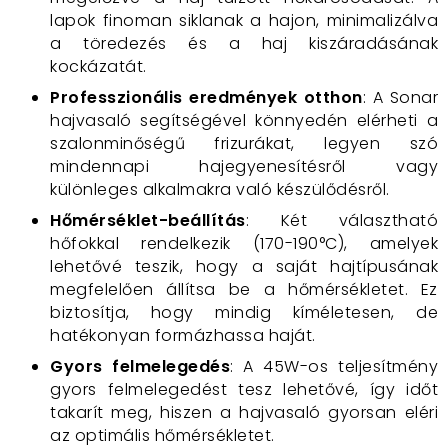
lapok finoman siklanak a hajon, minimalizálva
a töredezés és a haj kiszáradásának
kockázatát.
Professzionális eredmények otthon
: A Sonar
hajvasaló segítségével könnyedén elérheti a
szalonminőségű frizurákat, legyen szó
mindennapi hajegyenesítésről vagy
különleges alkalmakra való készülődésről.
Hőmérséklet-beállítás
: Két választható
hőfokkal rendelkezik (170-190°C), amelyek
lehetővé teszik, hogy a saját hajtípusának
megfelelően állítsa be a hőmérsékletet. Ez
biztosítja, hogy mindig kíméletesen, de
hatékonyan formázhassa haját.
Gyors felmelegedés
: A 45W-os teljesítmény
gyors felmelegedést tesz lehetővé, így időt
takarít meg, hiszen a hajvasaló gyorsan eléri
az optimális hőmérsékletet.