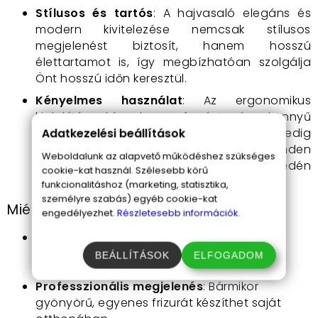
Stílusos és tartós
: A hajvasaló elegáns és
modern kivitelezése nemcsak stílusos
megjelenést biztosít, hanem hosszú
élettartamot is, így megbízhatóan szolgálja
Önt hosszú időn keresztül.
Kényelmes használat
: Az ergonomikus
kialakítás kényelmes fogást és könnyű
használatot biztosít, a hosszú kábel pedig
Adatkezelési beállítások
szabad mozgást enged, hogy minden
Weboldalunk az alapvető működéshez szükséges
hajformázási feladatot könnyedén
cookie-kat használ. Szélesebb körű
elvégezzen.
funkcionalitáshoz (marketing, statisztika,
személyre szabás) egyéb cookie-kat
Miért válassza a Sonar hajvasalót?
engedélyezhet.
Részletesebb információk.
Egészséges hajformázás
: Kíméletesen
formázza a hajat, megőrizve annak
BEÁLLÍTÁSOK
ELFOGADOM
egészségét.
Professzionális megjelenés
: Bármikor
gyönyörű, egyenes frizurát készíthet saját