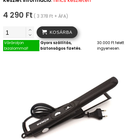
Készlet információ
:
nincs készleten
4 290 Ft
( 3 378 Ft + ÁFA)
KOSÁRBA
Várároljon
Gyors szállítás,
30.000 Ft felett
bizalommal!
biztonságos fizetés.
ingyenesen.