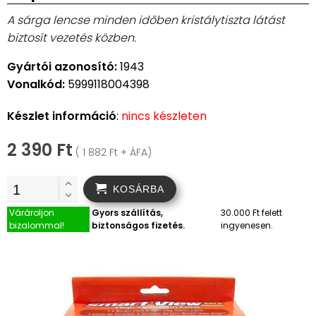
A sárga lencse minden időben kristálytiszta látást
biztosít vezetés közben.
Gyártói azonosító:
1943
Vonalkód:
5999118004398
Készlet információ
:
nincs készleten
2 390 Ft
( 1 882 Ft + ÁFA)
KOSÁRBA
Várároljon
Gyors szállítás,
30.000 Ft felett
bizalommal!
biztonságos fizetés.
ingyenesen.