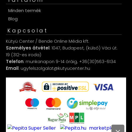
Minden termék
Blog
Kapcsolat
Kütyü Center / Bende Online Média kft.
Személyes átvétel
: 1047, Budapest, (külső) Váci út.
19 (312-es iroda)
Telefon
: munkanapon 9-14 óráig, +36(30)563-6134
Email
: ugyfelszolgalat@kutyucenter.hu
marketplace