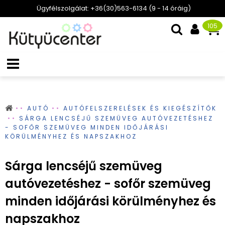
Ügyfélszolgálat: +36(30)563-6134 (9 - 14 óráig)
105
AUTÓ
AUTÓFELSZERELÉSEK ÉS KIEGÉSZÍTŐK
SÁRGA LENCSÉJŰ SZEMÜVEG AUTÓVEZETÉSHEZ
- SOFŐR SZEMÜVEG MINDEN IDŐJÁRÁSI
KÖRÜLMÉNYHEZ ÉS NAPSZAKHOZ
Sárga lencséjű szemüveg
autóvezetéshez - sofőr szemüveg
minden időjárási körülményhez és
napszakhoz