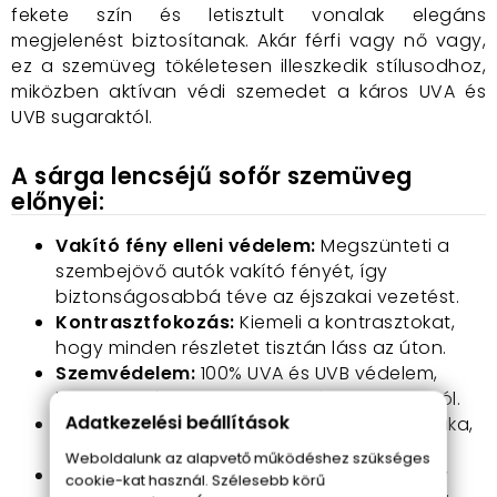
fekete szín és letisztult vonalak elegáns
megjelenést biztosítanak. Akár férfi vagy nő vagy,
ez a szemüveg tökéletesen illeszkedik stílusodhoz,
miközben aktívan védi szemedet a káros UVA és
UVB sugaraktól.
A sárga lencséjű sofőr szemüveg
előnyei:
Vakító fény elleni védelem:
Megszünteti a
szembejövő autók vakító fényét, így
biztonságosabbá téve az éjszakai vezetést.
Kontrasztfokozás:
Kiemeli a kontrasztokat,
hogy minden részletet tisztán láss az úton.
Szemvédelem:
100% UVA és UVB védelem,
hogy megóvd szemedet a káros sugaraktól.
Adatkezelési beállítások
Sokoldalúság:
Kiválóan használható éjszaka,
ködben és verőfényes nappalokon is.
Weboldalunk az alapvető működéshez szükséges
Kényelem:
Könnyű, kényelmes keret, amely
cookie-kat használ. Szélesebb körű