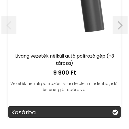
yang vezeték nélküli autó polírozó gép (+3
tárcsa)
2 az1
9 900 Ft
töltőáll
ték nélküli polírozás: sima felület mindenhol, időt
és energiát spórolva!
Autózá
sárba
Kosá