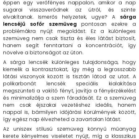
éppen egy verőfényes nappalon, amikor a nap
sugarai visszaverődnek az útról, és szinte
elvakítanak. Ismerős helyzetek, ugye? A
sárga
lencséjű sofőr szemüveg
pontosan ezekre a
problémákra nyújt megoldást. Ez a különleges
szemüveg nem csak tiszta és éles látást biztosít,
hanem segít fenntartani a koncentrációt, így
növelve a biztonságot az úton.
A sárga lencsék különleges tulajdonsága, hogy
kiemelik a kontrasztokat, így még a legrosszabb
látási viszonyok között is tisztán látod az utat. A
polikarbonát lencsék speciális kialakítása
megszünteti a vakító fényt, javítja a fényérzékelést
és minimalizálja a szem fáradását. Ez a szemüveg
nem csak éjszakai vezetéshez ideális, hanem
nappal is, bármilyen időjárási körülmények között,
így egész nap élvezheted a zavartalan látást.
Az uniszex stílusú szemüveg könnyű műanyag
kerete kényelmes viseletet nyújt, míg a klasszikus