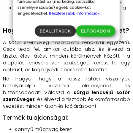
hosszú távon is komfortos viseletet biztosít.
funkcionalitáshoz (marketing, statisztika,
Dioptriás szemüvegként is használható:
Ha
személyre szabás) egyéb cookie-kat
engedélyezhet.
Részletesebb információk.
szükséges, dioptriás lencsékkel is elérhető.
Hogyan használd a sofőr szemüveget?
BEÁLLÍTÁSOK
ELFOGADOM
A sofőr szemüveg használata rendkívül egyszerű.
Csak tedd fel, amikor autóba ülsz, és élvezd a
tiszta, éles látást minden körülmények között. Ha
dioptriás lencsére van szükséged, keress fel egy
optikust, és kérj egyedi lencséket a keretbe.
Ne hagyd, hogy a rossz látási viszonyok
befolyásolják vezetési élményedet és
biztonságodat! Válaszd a
sárga lencséjű sofőr
szemüveget
, és élvezd a tisztább és komfortosabb
vezetést minden úton és időjárásban!
Termék tulajdonságai:
Könnyű műanyag keret