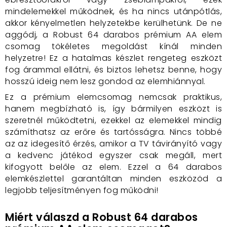
mindelemekkel működnek, és ha nincs utánpótlás,
akkor kényelmetlen helyzetekbe kerülhetünk. De ne
aggódj, a Robust 64 darabos prémium AA elem
csomag tökéletes megoldást kínál minden
helyzetre! Ez a hatalmas készlet rengeteg eszközt
fog árammal ellátni, és biztos lehetsz benne, hogy
hosszú ideig nem lesz gondod az elemhiánnyal.
Ez a prémium elemcsomag nemcsak praktikus,
hanem megbízható is, így bármilyen eszközt is
szeretnél működtetni, ezekkel az elemekkel mindig
számíthatsz az erőre és tartósságra. Nincs többé
az az idegesítő érzés, amikor a TV távirányító vagy
a kedvenc játékod egyszer csak megáll, mert
kifogyott belőle az elem. Ezzel a 64 darabos
elemkészlettel garantáltan minden eszközöd a
legjobb teljesítményen fog működni!
Miért válaszd a
Robust 64 darabos