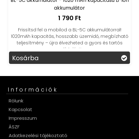
BL-5C akkumulátor - 1020 mAh kapacitású Li-ion
akkumulátor
1 790 Ft
Frissítsd fel a mobilod a BL-5C akkumulátorral!
1020mAh kapacitás, hosszabb üzemidő, megbízható
teljesítmény – újra élvezheted a gyors és tartós
működést!
Kosárba
Információk
Rólunk
Kapcsolat
Impresszum
ÁSZF
Adatkezelési tájékoztató