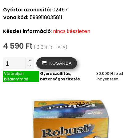
Gyártói azonosító:
02457
Vonalkód:
5999118035811
Készlet információ
:
nincs készleten
4 590 Ft
( 3 614 Ft + ÁFA)
KOSÁRBA
Várároljon
Gyors szállítás,
30.000 Ft felett
bizalommal!
biztonságos fizetés.
ingyenesen.