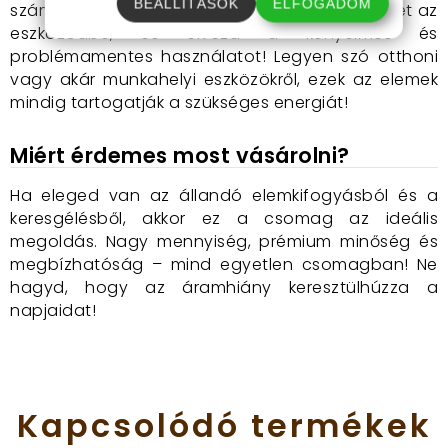
BEÁLLÍTÁSOK
ELFOGADOM
számíthatsz. Csomagold ki, helyezd az elemeket az
eszközödbe, és élvezd a kényelmes és
problémamentes használatot! Legyen szó otthoni
vagy akár munkahelyi eszközökről, ezek az elemek
mindig tartogatják a szükséges energiát!
Miért érdemes most vásárolni?
Ha eleged van az állandó elemkifogyásból és a
keresgélésből, akkor ez a csomag az ideális
megoldás. Nagy mennyiség, prémium minőség és
megbízhatóság – mind egyetlen csomagban! Ne
hagyd, hogy az áramhiány keresztülhúzza a
napjaidat!
Kapcsolódó
termékek