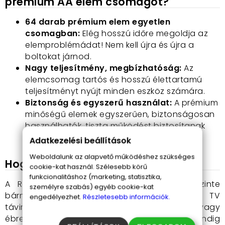
prémium AA elem csomagot
?
64 darab prémium elem egyetlen
csomagban:
Elég hosszú időre megoldja az
elemproblémádat! Nem kell újra és újra a
boltokat járnod.
Nagy teljesítmény, megbízhatóság:
Az
elemcsomag tartós és hosszú élettartamú
teljesítményt nyújt minden eszköz számára.
Biztonság és egyszerű használat:
A prémium
minőségű elemek egyszerűen, biztonságosan
használhatók, tiszta működést biztosítanak
minden helyzetben.
Adatkezelési beállítások
Weboldalunk az alapvető működéshez szükséges
Hogyan használhatod?
cookie-kat használ. Szélesebb körű
funkcionalitáshoz (marketing, statisztika,
A Robust 64 darabos AA elemcsomag szinte
személyre szabás) egyéb cookie-kat
bármilyen eszközt életre kelt: legyen szó TV
engedélyezhet.
Részletesebb információk.
távirányítóról, játékról, fényforrásokról vagy
ébresztőórákról, ezekkel az elemekkel mindig