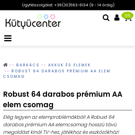
Ügyfélszolgálat: +36(30)563-6134 (9 - 14 óráig)
105
BARKÁCS
AKKUK ÉS ELEMEK
ROBUST 64 DARABOS PRÉMIUM AA ELEM
CSOMAG
Robust 64 darabos prémium AA
elem csomag
Elég legyen az elemproblémákból! A Robust 64
darabos prémium AA elemcsomag hosszú távú
megoldást kínál TV-hez, játékhoz és eszközökhöz!