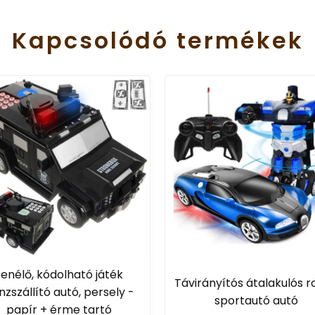
Kapcsolódó
termékek
Zenélő, kódolható játék
Távirányítós átalakulós 
zszállító autó, persely -
sportautó autó
papír + érme tartó