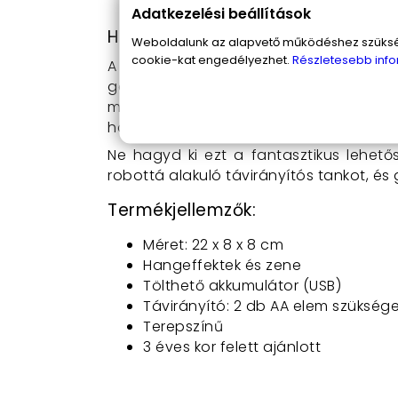
Tánc funkció
: A robot egyik külö
Adatkezelési beállítások
Hogyan használd a robottá alaku
Weboldalunk az alapvető működéshez szüksége
cookie-kat engedélyezhet.
Részletesebb info
A játék használata rendkívül egyszerű. 
gombok segítségével irányíthatod a ta
meg az átalakító gombot, és nézd, aho
hogy zenére mozogjon!
Ne hagyd ki ezt a fantasztikus lehet
robottá alakuló távirányítós tankot, és
Termékjellemzők:
Méret: 22 x 8 x 8 cm
Hangeffektek és zene
Tölthető akkumulátor (USB)
Távirányító: 2 db AA elem szükség
Terepszínű
3 éves kor felett ajánlott