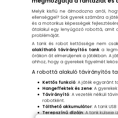
megmozgatja a fantáziát és 
Melyik kisfiú ne álmodozna arról, hog
ellenséggel? Sok gyerek számára a ját
és a motorikus képességek fejlesztésére.
átalakul egy lenyűgöző robottá, amit 
problémáját.
A tank és robot kettőssége nem csak 
alakítható távirányítós tank
a legmo
órákon át elmerüljenek a játékban. A j
ahhoz, hogy a gyerekek figyelmét lekös
A robottá alakuló távirányítós ta
Kettős funkció
: A játék egyaránt t
Hangeffektek és zene
: A gyereke
Távirányító
: A vezeték nélküli tá
robotként.
Tölthető akkumulátor
: A tank USB
Terepszínű dizájn
: A tank külseje 