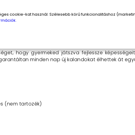
nleges funkciója, hogy gombnyomásra zenére táncol.
ló távirányítós tankot?
s cookie-kat használ. Szélesebb körű funkcionalitáshoz (marketing
rmációk.
Miután feltöltötted a tankot a mellékelt USB kábellel, 
nkot előre, hátra, jobbra és balra. Ha szeretnéd, hog
gy a tank lenyűgöző robottá változik. Az egyik gombba
őséget, hogy gyermeked játszva fejlessze képességei
 garantáltan minden nap új kalandokat élhettek át együ
es (nem tartozék)