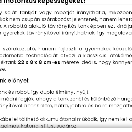
a motorikus képességeket!
y saját tankját vagy robotját irányíthatja, miközbe
ékok nem csupán szórakozást jelentenek, hanem lehető
 A robottá alakuló távirányítós tank éppen ezt kínálja
a gyerekek távirányítóval irányíthatnak, így megol
szórakoztató, hanem fejleszti a gyermekek képzelő
dernebb technológiát ötvözi a klasszikus játékélmén
átéktank
22 x 8 x 8 cm-es
mérete ideális, hogy könnye
se.
nk előnyei:
ank és robot, így dupla élményt nyújt.
k imádni fogják, ahogy a tank zenél és különböző hange
virányítóval a tank előre, hátra, jobbra és balra mozgat
 kábellel tölthető akkumulátorral működik, így nem kell
izgalmas, katonai stílust sugároz.