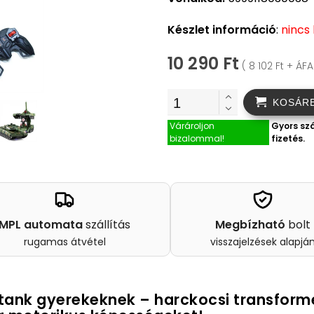
Készlet információ
:
nincs
10 290 Ft
( 8 102 Ft + ÁFA
KOSÁR
Várároljon
Gyors szá
bizalommal!
fizetés.
MPL automata
szállítás
Megbízható
bolt
rugamas átvétel
visszajelzések alapjá
 tank gyerekeknek – harckocsi transforme