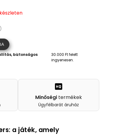
 készleten
)
BA
llítás, biztonságos
30.000 Ft felett
ingyenesen.
Minőségi
termékek
n
Ügyfélbarát áruház
rs: a játék, amely