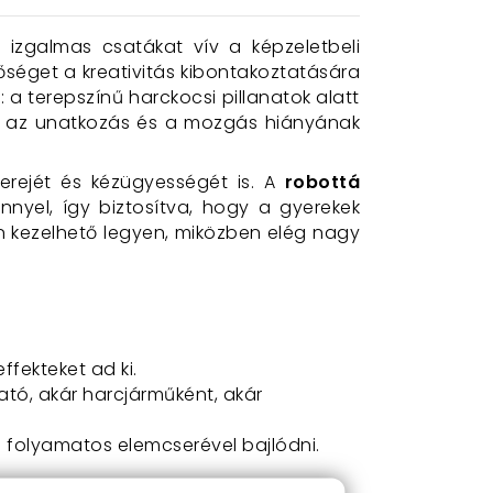
n izgalmas csatákat vív a képzeletbeli
séget a kreativitás kibontakoztatására
: a terepszínű harckocsi pillanatok alatt
dva az unatkozás és a mozgás hiányának
erejét és kézügyességét is. A
robottá
nyel, így biztosítva, hogy a gyerekek
n kezelhető legyen, miközben elég nagy
ffekteket ad ki.
ható, akár harcjárműként, akár
 a folyamatos elemcserével bajlódni.