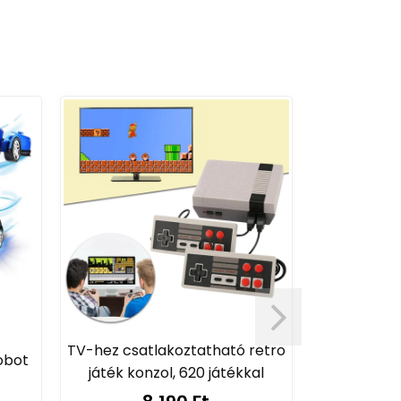
TV-hez csatlakoztatható retro
Junior Know
robot
játék konzol, 620 játékkal
beszél