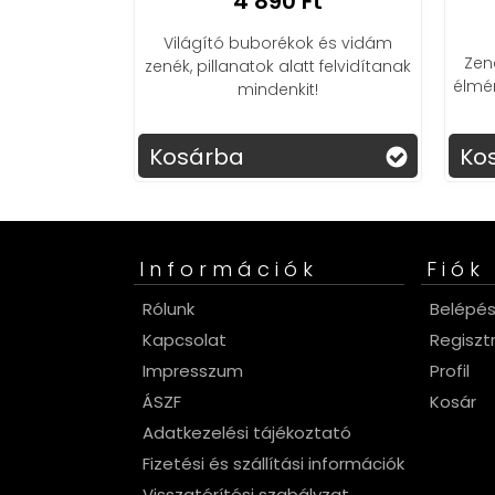
4 890 Ft
Világító buborékok és vidám
Zen
zenék, pillanatok alatt felvidítanak
élmén
mindenkit!
Kosárba
Ko
Információk
Fiók
Rólunk
Belépé
Kapcsolat
Regiszt
Impresszum
Profil
ÁSZF
Kosár
Adatkezelési tájékoztató
Fizetési és szállítási információk
Visszatérítési szabályzat