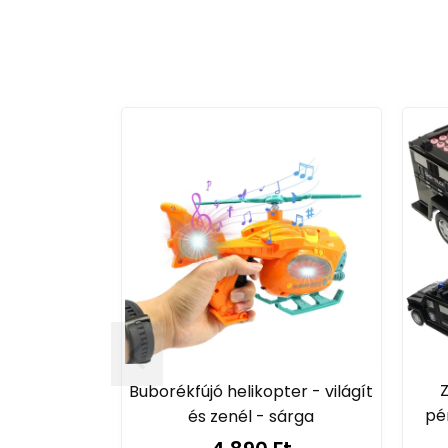
Buborékfújó helikopter - világít
pén
és zenél - sárga