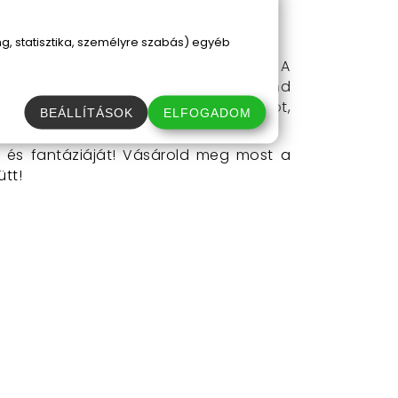
, statisztika, személyre szabás) egyéb
helyezz két AA elemet a távirányítóba. A
y a tank robottá alakuljon, csak nyomd
l még táncra is perdítheted a robotot,
BEÁLLÍTÁSOK
ELFOGADOM
t és fantáziáját! Vásárold meg most a
tt!