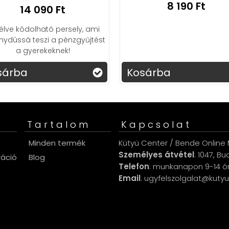
8 190 Ft
14 090 Ft
élve kódolható persely, ami
ydússá teszi a pénzgyűjtést
a gyerekeknek!
sárba
Kosárba
Tartalom
Kapcsolat
s
Minden termék
Kütyü Center / Bende Online M
Személyes átvétel
: 1047, B
ráció
Blog
Telefon
: munkanapon 9-14 ó
Email
: ugyfelszolgalat@kuty