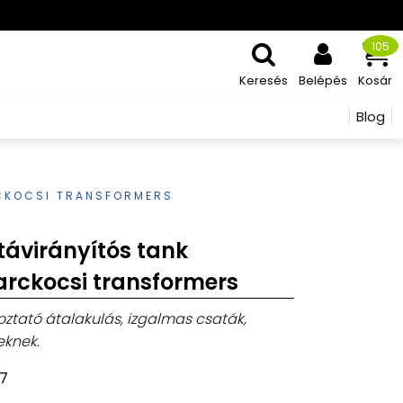
105
Keresés
Belépés
Kosár
Blog
RCKOCSI TRANSFORMERS
távirányítós tank
arckocsi transformers
oztató átalakulás, izgalmas csaták,
eknek.
7