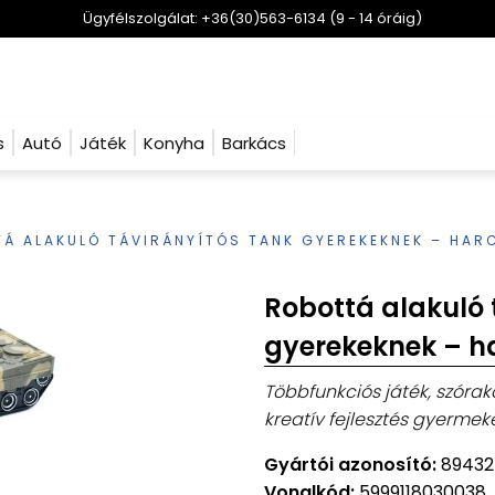
Ügyfélszolgálat: +36(30)563-6134 (9 - 14 óráig)
s
Autó
Játék
Konyha
Barkács
Á ALAKULÓ TÁVIRÁNYÍTÓS TANK GYEREKEKNEK – HA
Robottá alakuló 
gyerekeknek – h
Többfunkciós játék, szórak
kreatív fejlesztés gyermek
Gyártói azonosító:
89432
Vonalkód:
5999118030038