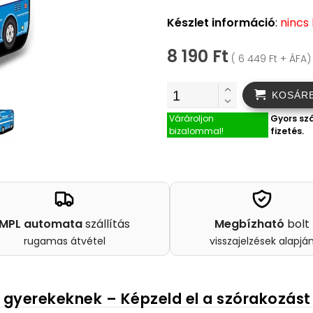
Készlet információ
:
nincs
8 190 Ft
( 6 449 Ft + ÁFA)
KOSÁR
Várároljon
Gyors szá
bizalommal!
fizetés.
MPL automata
szállítás
Megbízható
bolt
rugamas átvétel
visszajelzések alapjá
 gyerekeknek – Képzeld el a szórakozást