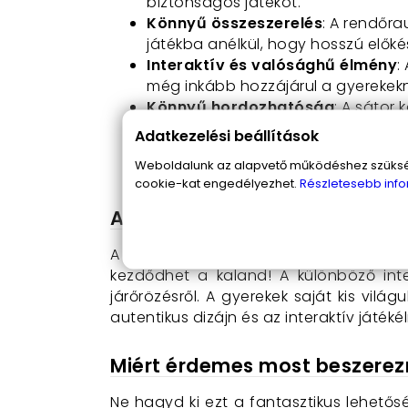
biztonságos játékot.
Könnyű összeszerelés
: A rendőra
játékba anélkül, hogy hosszú előké
Interaktív és valósághű élmény
:
még inkább hozzájárul a gyerekek
Könnyű hordozhatóság
: A sátor
élvezhetik a játékot otthon, a kert
Adatkezelési beállítások
Fejleszti a szociális készségeket
Weboldalunk az alapvető működéshez szüksége
miközben fejlesztik a társas készs
cookie-kat engedélyezhet.
Részletesebb info
A rendőrautó játszósátor has
A sátor használata rendkívül egyszerű
kezdődhet a kaland! A különböző inte
járőrözésről. A gyerekek saját kis vil
autentikus dizájn és az interaktív játé
Miért érdemes most beszerezn
Ne hagyd ki ezt a fantasztikus lehetős