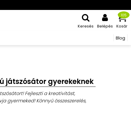
105
Keresés
Belépés
Kosár
Blog
ú játszósátor gyerekeknek
zósátort! Fejleszti a kreativitást,
ívja gyermeked! Könnyű összeszerelés,