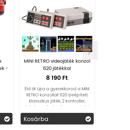
ideojáték konzol
Junior Knows vicces és aranyos
játékkal
beszélő plüss papagáj
190 Ft
5 490 Ft
gyerekkorod a MINI
Szórakozás és tanulás egyben! A
al! 620 beépített
beszélő plüss papagáj fejleszti a
ték, 2 kontroller,
gyerekek beszédkészségét,
kozás – nosztalgia
miközben nevetést hoz minden
ttintásra!
napba!
Kosárba