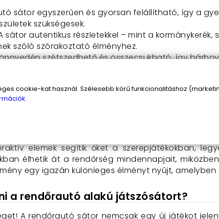
utó sátor egyszerűen és gyorsan felállítható, így a g
születek szükségesek.
 A sátor autentikus részletekkel – mint a kormánykerék
nek szóló szórakoztató élményhez.
 könnyedén szétszedhető és összecsukható, így bárhov
ben vagy akár egy pikniken.
: A közös játék során a gyerekek barátaikkal vagy testv
s cookie-kat használ. Szélesebb körű funkcionalitáshoz (marketing
égeiket és együttműködésüket.
rmációk.
ználata:
 és élvezetes. Miután összeszerelték, a gyerekek b
raktív elemek segítik őket a szerepjátékokban, legy
águkban élhetik át a rendőrség mindennapjait, miközbe
kélmény egy igazán különleges élményt nyújt, amelyben a
i a rendőrautó alakú játszósátort?
éget! A rendőrautó sátor nemcsak egy új játékot jelent