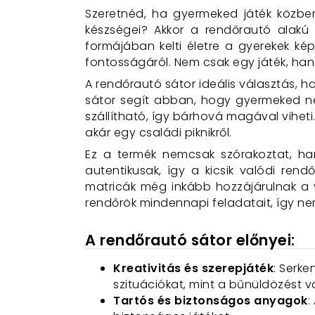
Szeretnéd, ha gyermeked játék közben 
készségei? Akkor a rendőrautó alakú j
formájában kelti életre a gyerekek ké
fontosságáról. Nem csak egy játék, han
A rendőrautó sátor ideális választás, ha
sátor segít abban, hogy gyermeked nem
szállítható, így bárhová magával viheti.
akár egy családi piknikről.
Ez a termék nemcsak szórakoztat, han
autentikusak, így a kicsik valódi ren
matricák még inkább hozzájárulnak a 
rendőrök mindennapi feladatait, így ne
A rendőrautó sátor előnyei:
Kreativitás és szerepjáték
: Serke
szituációkat, mint a bűnüldözést va
Tartós és biztonságos anyagok
: