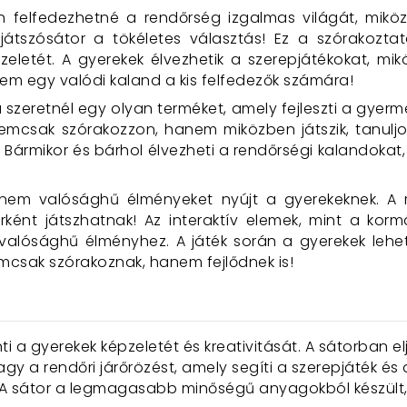
felfedezhetné a rendőrség izgalmas világát, miközbe
átszósátor a tökéletes választás! Ez a szórakoztat
pzeletét. A gyerekek élvezhetik a szerepjátékokat, mi
em egy valódi kaland a kis felfedezők számára!
 szeretnél egy olyan terméket, amely fejleszti a gyerme
csak szórakozzon, hanem miközben játszik, tanuljon
 Bármikor és bárhol élvezheti a rendőrségi kalandokat,
em valósághű élményeket nyújt a gyerekeknek. A re
dőrként játszhatnak! Az interaktív elemek, mint a ko
valósághű élményhez. A játék során a gyerekek lehet
mcsak szórakoznak, hanem fejlődnek is!
nti a gyerekek képzeletét és kreativitását. A sátorban 
gy a rendőri járőrözést, amely segíti a szerepjáték és 
 A sátor a legmagasabb minőségű anyagokból készült,