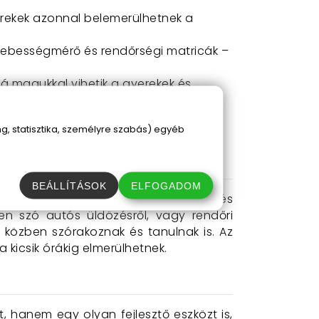
yerekek azonnal belemerülhetnek a
, sebességmérő és rendőrségi matricák –
á magukkal vihetik a gyerekek és
éreikkel együtt szórakozhatnak,
, statisztika, személyre szabás) egyéb
BEÁLLÍTÁSOK
ELFOGADOM
ármikor beléphetnek a rendőrautóba, és
en szó autós üldözésről, vagy rendőri
n közben szórakoznak és tanulnak is. Az
 kicsik órákig elmerülhetnek.
, hanem egy olyan fejlesztő eszközt is,