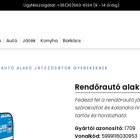
Ügyfélszolgálat: +36(30)563-6134 (9 - 14 óráig)
s
Autó
Játék
Konyha
Barkács
AUTÓ ALAKÚ JÁTSZÓSÁTOR GYEREKEKNEK
Rendőrautó alak
Fedezd fel a rendőrautó játs
szórakoztat és kalandra h
tartós és hordozható.
Gyártói azonosító:
1709
Vonalkód:
5999118030953