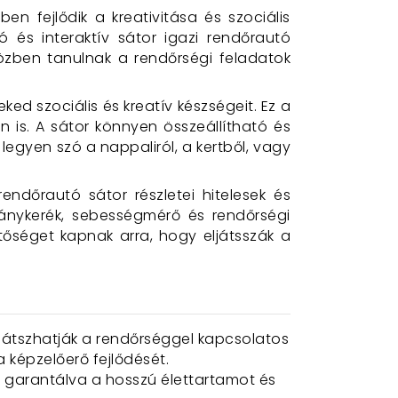
n fejlődik a kreativitása és szociális
ó és interaktív sátor igazi rendőrautó
közben tanulnak a rendőrségi feladatok
ked szociális és kreatív készségeit. Ez a
 is. A sátor könnyen összeállítható és
 legyen szó a nappaliról, a kertből, vagy
ndőrautó sátor részletei hitelesek és
rmánykerék, sebességmérő és rendőrségi
őséget kapnak arra, hogy eljátsszák a
eljátszhatják a rendőrséggel kapcsolatos
a képzelőerő fejlődését.
 garantálva a hosszú élettartamot és