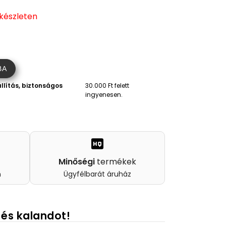
 készleten
BA
llítás, biztonságos
30.000 Ft felett
ingyenesen.
Minőségi
termékek
n
Ügyfélbarát áruház
 és kalandot!