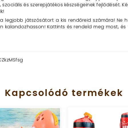
 szociális és szerepjátékos készségeinek fejlődését. 
k!
a legjobb játszósátort a kis rendőreid számára! Ne ha
n kalandozhasson! Kattints és rendeld meg most, és
CZkzMSfsg
Kapcsolódó
termékek