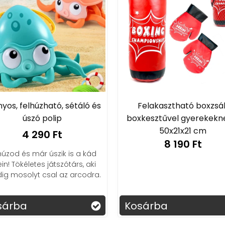
és
Felakasztható boxzsák
MINI RETRO v
boxkesztűvel gyerekeknek -
620 
50x21x21 cm
8 
8 190 Ft
d
Éld át újra a 
i
RETRO konzoll
a.
klasszikus já
végtelen szóra
egy ka
Kosárba
Kosárba