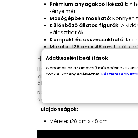
Prémium anyagokból készült
: A 
kényelmét.
Mosógépben mosható
: Könnyen t
Különböző állatos figurák
: A vid
választhatják.
Kompakt és összecsukható
: Kön
Mérete: 128 cm x 48 cm
: Ideális 
Adatkezelési beállítások
Hogyan használd a plüssállattá 
Weboldalunk az alapvető működéshez szüksége
Használata rendkívül egyszerű és prak
cookie-kat engedélyezhet.
Részletesebb info
vihetnek és ölelgethetnek. Éjszaka 
álomra hajthatja fejét. Csak hajtsd ki a 
Ne várj tovább! Szerezd be a
pihe-puh
és legszórakoztatóbb alvás élményével
Tulajdonságok:
Mérete: 128 cm x 48 cm