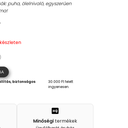
k: puha, ölelnivaló, egyszerűen
lma!
8
 készleten
)
BA
llítás, biztonságos
30.000 Ft felett
ingyenesen.
Minőségi
termékek