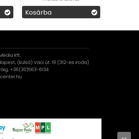
Kosárba
K
édia kft.
udapest, (külső) Váci út. 19 (312-es iroda)
ráig, +36(30)563-6134
ucenter.hu