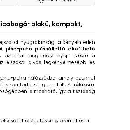
n
Ügyfélbarát áruház
ticabogár alakú, kompakt,
éjszakai nyugtalanság, a kényelmetlen
A pihe-puha plüssállattá alakítható
k, azonnal megoldást nyújt ezekre a
z éjszakai alvás legkényelmesebb és
ó, pihe-puha hálózsákba, amely azonnal
ális komfortérzet garantált. A
hálózsák
 Mosógépben is mosható, így a tisztaság
a plüssállat ölelgetésének örömét és a