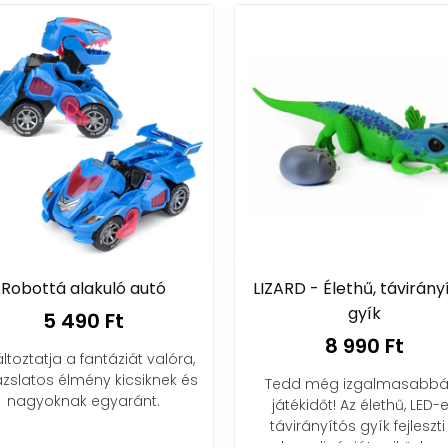
LIZARD - Élethű, távirányítós
Készségfejlesz
gyík
arckifejezésekkel
emoji já
8 990 Ft
5 490
Tedd még izgalmasabbá a
Játékosan tanuln
játékidőt! Az élethű, LED-es
Fejleszd az érzelmi i
távirányítós gyík fejleszti a
mókás kira
koordinációt, miközben