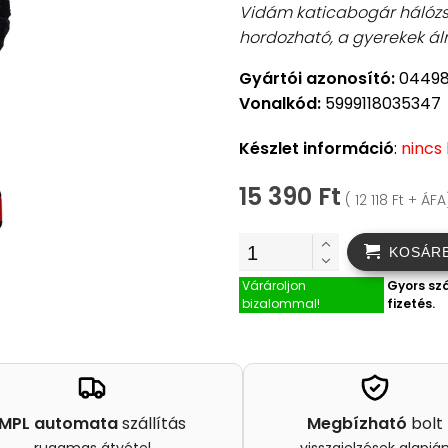
Vidám katicabogár hálózsá
hordozható, a gyerekek á
Gyártói azonosító:
0449
Vonalkód:
5999118035347
Készlet információ
:
nincs
15 390 Ft
( 12 118 Ft + ÁFA
KOSÁR
Várároljon
Gyors szá
bizalommal!
fizetés.
MPL automata
szállítás
Megbízható
bolt