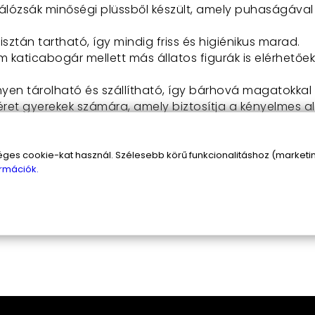
hálózsák minőségi plüssből készült, amely puhaságával 
isztán tartható, így mindig friss és higiénikus marad.
ám katicabogár mellett más állatos figurák is elérhetőe
nyen tárolható és szállítható, így bárhová magatokkal v
méret gyerekek számára, amely biztosítja a kényelmes al
alakítható hálózsákot?
s cookie-kat használ. Szélesebb körű funkcionalitáshoz (marketing
tikus. Napközben a gyerekek kedvenc plüssfigurájakén
rmációk.
pedig egy mozdulattal átalakítható kényelmes háló
plüssállatot, és máris készen áll az alvásra!
a plüssállattá alakítható hálózsákot
, és ajándéko
!