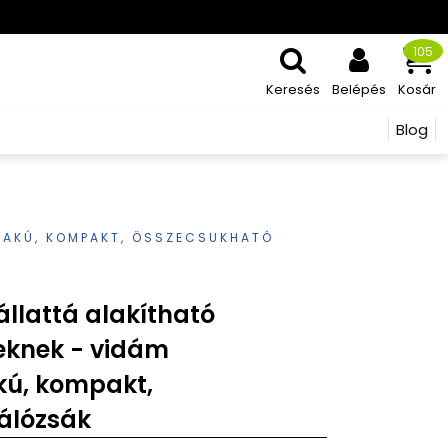
105
Keresés
Belépés
Kosár
Blog
LAKÚ, KOMPAKT, ÖSSZECSUKHATÓ
llattá alakítható
eknek - vidám
kú, kompakt,
álózsák