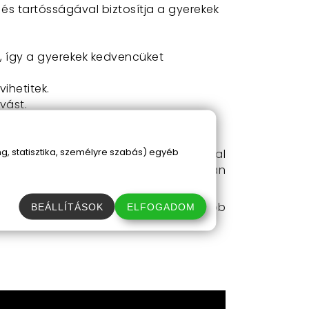
és tartósságával biztosítja a gyerekek
k, így a gyerekek kedvencüket
ihetitek.
vást.
, statisztika, személyre szabás) egyéb
t funkcionál, amelyet bárhová magukkal
zsákká, amelyben gyermeked nyugodtan
zd meg gyermekedet a legkényelmesebb
BEÁLLÍTÁSOK
ELFOGADOM