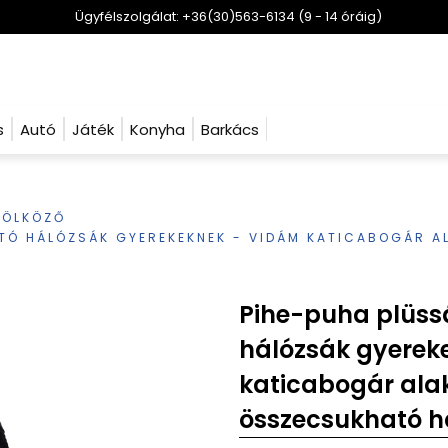
Ügyfélszolgálat: +36(30)563-6134 (9 - 14 óráig)
s
Autó
Játék
Konyha
Barkács
RÖLKÖZŐ
ATÓ HÁLÓZSÁK GYEREKEKNEK - VIDÁM KATICABOGÁR A
Pihe-puha plüssá
hálózsák gyerek
katicabogár ala
összecsukható h