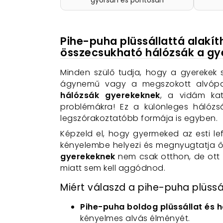
gyorsan és pontosan
Pihe-puha plüssállattá alakí
összecsukható hálózsák a gy
Minden szülő tudja, hogy a gyerekek 
ágynemű vagy a megszokott alvópaj
hálózsák gyerekeknek
, a vidám kat
problémákra! Ez a különleges hálóz
legszórakoztatóbb formája is egyben.
Képzeld el, hogy gyermeked az esti le
kényelembe helyezi és megnyugtatja ő
gyerekeknek
nem csak otthon, de ott a
miatt sem kell aggódnod.
Miért válaszd a pihe-puha plüssá
Pihe-puha boldog plüssállat és 
kényelmes alvás élményét.