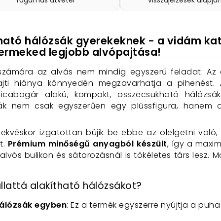
rugamas átvétel
visszajelzések alapjá
tható hálózsák gyerekeknek - a vidám ka
ermeked legjobb alvópajtása!
számára az alvás nem mindig egyszerű feladat. Az 
ti hiánya könnyedén megzavarhatja a pihenést.
icabogár alakú, kompakt, összecsukható hálózsá
sák nem csak egyszerűen egy plüssfigura, hanem a
fekvéskor izgatottan bújik be ebbe az ölelgetni val
t.
Prémium minőségű anyagból készült
, így a maxim
lvós bulikon és sátorozásnál is tökéletes társ lesz.
llattá alakítható hálózsákot?
hálózsák egyben
: Ez a termék egyszerre nyújtja a puh