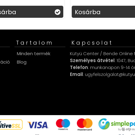
szórakoztat és lenyűgözi
Kosárba
Kosárba
gyermeked!
Tartalom
Kapcsolat
s
Minden termék
Kütyü Center / Bende Online M
Személyes átvétel
: 1047, B
ráció
Blog
Telefon
: munkanapon 9-14 ó
Email
: ugyfelszolgalat@kuty