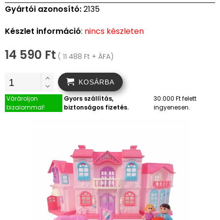
Gyártói azonosító:
2135
Készlet információ
:
nincs készleten
14 590 Ft
( 11 488 Ft + ÁFA)
KOSÁRBA
Várároljon
Gyors szállítás,
30.000 Ft felett
bizalommal!
biztonságos fizetés.
ingyenesen.