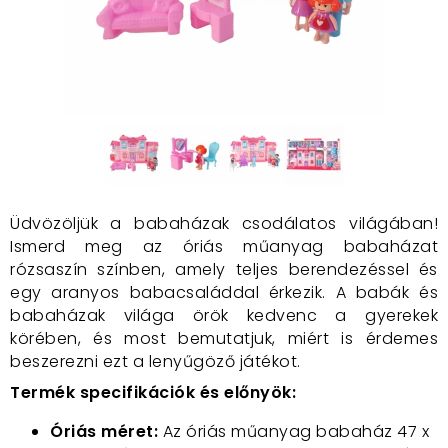
Üdvözöljük a babaházak csodálatos világában!
Ismerd meg az óriás műanyag babaházat
rózsaszín színben, amely teljes berendezéssel és
egy aranyos babacsaláddal érkezik. A babák és
babaházak világa örök kedvenc a gyerekek
körében, és most bemutatjuk, miért is érdemes
beszerezni ezt a lenyűgöző játékot.
Termék specifikációk és előnyök:
Óriás méret:
Az óriás műanyag babaház 47 x