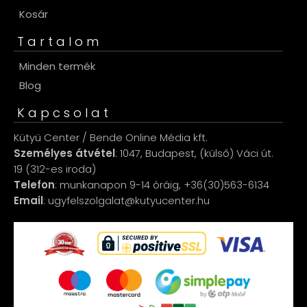
Kosár
Tartalom
Minden termék
Blog
Kapcsolat
Kütyü Center / Bende Online Média kft.
Személyes átvétel
: 1047, Budapest, (külső) Váci út.
19 (312-es iroda)
Telefon
: munkanapon 9-14 óráig, +36(30)563-6134
Email
: ugyfelszolgalat@kutyucenter.hu