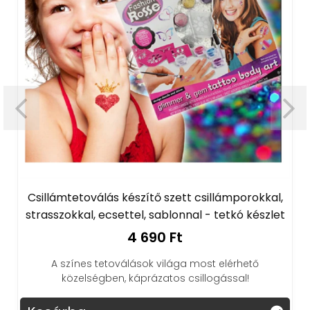
Csillámtetoválás készítő szett csillámporokkal,
strasszokkal, ecsettel, sablonnal - tetkó készlet
4 690 Ft
A színes tetoválások világa most elérhető
közelségben, káprázatos csillogással!