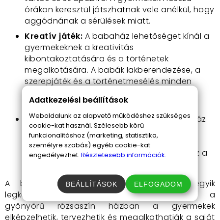
órákon keresztül játszhatnak vele anélkül, hogy
aggódnának a sérülések miatt.
Kreatív játék:
A babaház lehetőséget kínál a
gyermekeknek a kreativitás
kibontakoztatására és a történetek
megalkotására. A babák lakberendezése, a
szerepjáték és a történetmesélés minden
korosztály számára szórakoztató és
Adatkezelési beállítások
tanulságos.
Weboldalunk az alapvető működéshez szükséges
Ideális ajándék:
Az óriás műanyag babaház
cookie-kat használ. Szélesebb körű
egy tökéletes ajándék minden kisgyermek
funkcionalitáshoz (marketing, statisztika,
számára. Legyen szó születésnapról,
személyre szabás) egyéb cookie-kat
karácsonyról vagy bármilyen alkalomról, ez a
engedélyezhet.
Részletesebb információk.
játék garantáltan mosolyt csal az arcukra.
A babaházak a gyermekkori emlékek egyik
BEÁLLÍTÁSOK
ELFOGADOM
legkedvesebb részeivé válhatnak. Ebben a
gyönyörű rózsaszín házban a gyermekek
elképzelhetik, tervezhetik és megalkothatják a saját