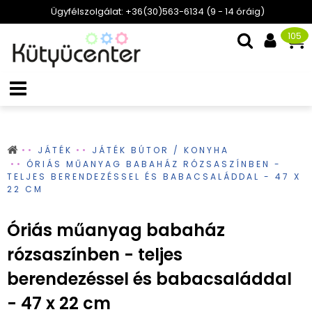
Ügyfélszolgálat: +36(30)563-6134 (9 - 14 óráig)
105
JÁTÉK
JÁTÉK BÚTOR / KONYHA
ÓRIÁS MŰANYAG BABAHÁZ RÓZSASZÍNBEN -
TELJES BERENDEZÉSSEL ÉS BABACSALÁDDAL - 47 X
22 CM
Óriás műanyag babaház
rózsaszínben - teljes
berendezéssel és babacsaláddal
- 47 x 22 cm