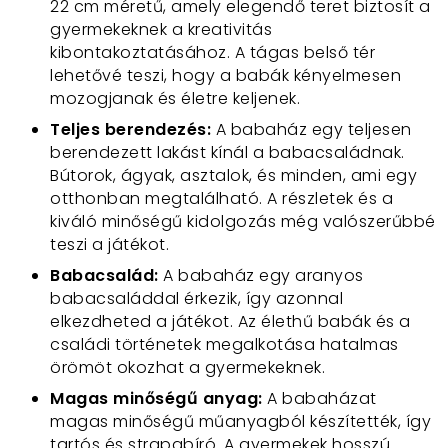
22 cm méretű, amely elegendő teret biztosít a
gyermekeknek a kreativitás
kibontakoztatásához. A tágas belső tér
lehetővé teszi, hogy a babák kényelmesen
mozogjanak és életre keljenek.
Teljes berendezés:
A babaház egy teljesen
berendezett lakást kínál a babacsaládnak.
Bútorok, ágyak, asztalok, és minden, ami egy
otthonban megtalálható. A részletek és a
kiváló minőségű kidolgozás még valószerűbbé
teszi a játékot.
Babacsalád:
A babaház egy aranyos
babacsaláddal érkezik, így azonnal
elkezdheted a játékot. Az élethű babák és a
családi történetek megalkotása hatalmas
örömöt okozhat a gyermekeknek.
Magas minőségű anyag:
A babaházat
magas minőségű műanyagból készítették, így
tartós és strapabíró. A gyermekek hosszú