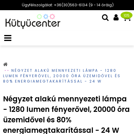
Ügyfélszolgálat: +36(30)563-6134 (9 - 14 óráig)
105
NÉGYZET ALAKÚ MENNYEZETI LÁMPA - 1280
LUMEN FÉNYERŐVEL, 20000 ÓRA ÜZEMIDŐVEL ÉS
80% ENERGIAMEGTAKARÍTÁSSAL - 24 W
Négyzet alakú mennyezeti lámpa
- 1280 lumen fényerővel, 20000 óra
üzemidővel és 80%
energiamegtakarítással - 24 W