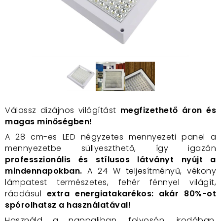
Válassz dizájnos világítást
megfizethető áron és
magas minőségben!
A 28 cm-es LED négyzetes mennyezeti panel a
mennyezetbe süllyeszthető, így igazán
professzionális és stílusos látványt nyújt a
mindennapokban.
A 24 W teljesítményű, vékony
lámpatest természetes, fehér fénnyel világít,
ráadásul
extra energiatakarékos: akár 80%-ot
spórolhatsz a használatával!
Használd a nappaliban, folyosón, irodában,