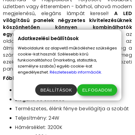
üzletben vagy étteremben - bárhol, ahová modern
megjelenésű, elegáns lámpát keresel!
A LED
világítású panelek négyzetes kivitelezésüknek
köszönhetően könnyen kombinálhatók
egymással
- rakj ki izgalmas mintákat az
Adatkezelési beállítások
oldalfalakra, a plafonra, süllyeszd be az
álmennyezetbe és gipszkartonba! Álmodd meg a
Weboldalunk az alapvető működéshez szükséges
cookie-kat használ. Szélesebb körű
számodra ideális beltéri világítást, és valósítsd meg
funkcionalitáshoz (marketing, statisztika,
ezekkel a széleskörűen kombinálható mennyezeti
személyre szabás) egyéb cookie-kat
panelekkel!
engedélyezhet.
Részletesebb információk.
Főbb jellemzők:
Akár 80% energiát spórolhatsz meg vele
BEÁLLÍTÁSOK
ELFOGADOM
Elegáns és stílusos
Természetes, élénk fénye bevilágítja a szobát
Teljesítmény: 24W
Hőmérséklet: 3200K