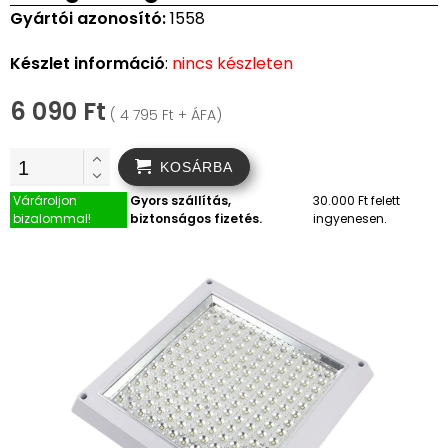
Gyártói azonosító:
1558
Készlet információ
:
nincs készleten
6 090 Ft
( 4 795 Ft + ÁFA)
KOSÁRBA
Várároljon
Gyors szállítás,
30.000 Ft felett
bizalommal!
biztonságos fizetés.
ingyenesen.