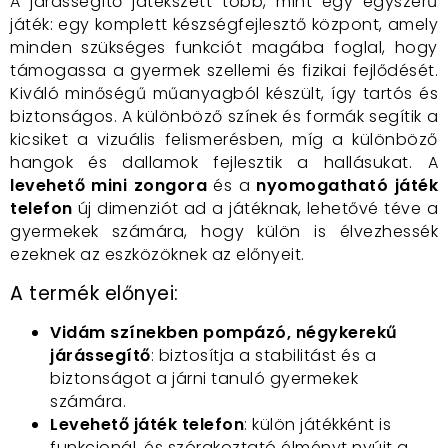
A járássegítő játékszett több, mint egy egyszerű
játék: egy komplett készségfejlesztő központ, amely
minden szükséges funkciót magába foglal, hogy
támogassa a gyermek szellemi és fizikai fejlődését.
Kiváló minőségű műanyagból készült, így tartós és
biztonságos. A különböző színek és formák segítik a
kicsiket a vizuális felismerésben, míg a különböző
hangok és dallamok fejlesztik a hallásukat. A
levehető mini zongora
és a
nyomogatható játék
telefon
új dimenziót ad a játéknak, lehetővé téve a
gyermekek számára, hogy külön is élvezhessék
ezeknek az eszközöknek az előnyeit.
A termék előnyei:
Vidám színekben pompázó, négykerekű
járássegítő
: biztosítja a stabilitást és a
biztonságot a járni tanuló gyermekek
számára.
Levehető játék telefon
: külön játékként is
funkcionál, és szórakoztató élményt nyújt a