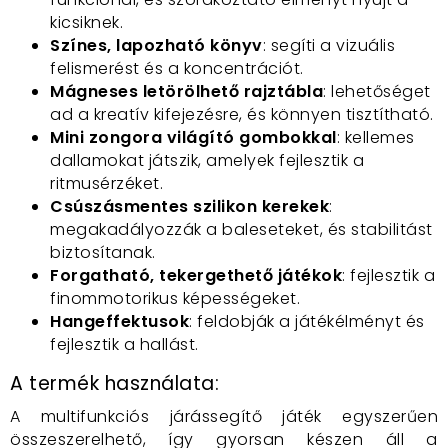
kicsiknek.
Színes, lapozható könyv
: segíti a vizuális
felismerést és a koncentrációt.
Mágneses letörölhető rajztábla
: lehetőséget
ad a kreatív kifejezésre, és könnyen tisztítható.
Mini zongora világító gombokkal
: kellemes
dallamokat játszik, amelyek fejlesztik a
ritmusérzéket.
Csúszásmentes szilikon kerekek
:
megakadályozzák a baleseteket, és stabilitást
biztosítanak.
Forgatható, tekergethető játékok
: fejlesztik a
finommotorikus képességeket.
Hangeffektusok
: feldobják a játékélményt és
fejlesztik a hallást.
A termék használata:
A multifunkciós járássegítő játék egyszerűen
összeszerelhető, így gyorsan készen áll a