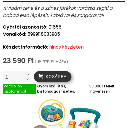
A vidám zene és a színes játékok varázsa segíti a
babád első lépéseit. Táblával és zongorával!
Gyártói azonosító:
01655
Vonalkód:
5999118033985
Készlet információ
:
nincs készleten
23 590 Ft
( 18 575 Ft + ÁFA)
KOSÁRBA
Várároljon
Gyors szállítás,
30.000 Ft felett
bizalommal!
biztonságos fizetés.
ingyenesen.