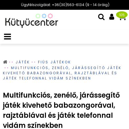
Ügyfélszolgálat: +36(30)563-6134 (9 - 14 óráig)
105
JÁTÉK
FIÚS JÁTÉKOK
MULTIFUNKCIÓS, ZENÉLŐ, JÁRÁSSEGÍTŐ JÁTÉK
KIVEHETŐ BABAZONGORÁVAL, RAJZTÁBLÁVAL ÉS
JÁTÉK TELEFONNAL VIDÁM SZÍNEKBEN
Multifunkciós, zenélő, járássegítő
játék kivehető babazongorával,
rajztáblával és játék telefonnal
vidám színekben