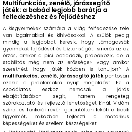
Multifunkciós, zenélő, járássegítő
játék: a babád legjobb barátja a
felfedezéshez és fejlődéshez
A kisgyermekek számára a világ felfedezése tele
van izgalmakkal és kihívásokkal. A szülők pedig
mindig a legjobbat keresik, hogy támogassák
gyermekük fejlődését és biztonságát. Ismerős az az
érzés, amikor a pici botladozik, próbálkozik, de a
stabilitás még nem az erőssége? Vagy amikor
szeretnéd, hogy játék közben is tanuljon? A
multifunkciós, zenélő, járássegítő játék
pontosan
ezekre a problémákra nyújt megoldást. Ez a
csodálatos eszköz nemcsak a járás
elsajátításában segít, hanem rengeteg
szórakoztató és fejlesztő lehetőséget kínál. Vidám
színei és funkciói révén garantáltan leköti a kicsik
figyelmét, miközben fejleszti a motorikus
képességeiket és szellemi készségeiket.