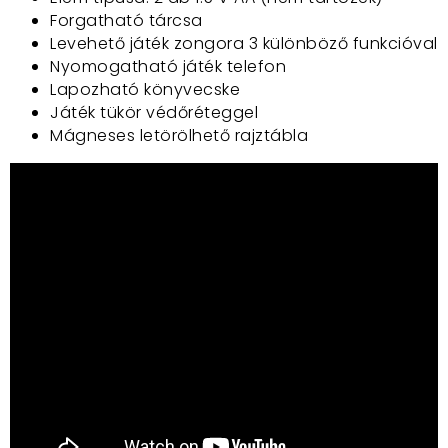
Forgatható tárcsa
Levehető játék zongora 3 különböző funkcióval
Nyomogatható játék telefon
Lapozható könyvecske
Játék tükör védőréteggel
Mágneses letörölhető rajztábla