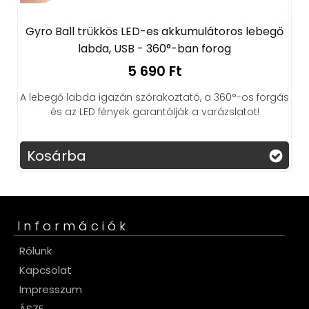
kös LED-es akkumulátoros lebegő
Sup X Game Box
, USB - 360°-ban forog
beép
5 690 Ft
azán szórakoztató, a 360°-os forgás
Merülj el a nosztal
nyek garantálják a varázslatot!
játékkonzollal! 400 kl
6 
Kosárba
Információk
Rólunk
Kapcsolat
Impresszum
ÁSZF