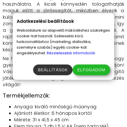
használatra. A kicsik könnyedén tologathatják
maguk előtt a járássegítőt, miközben élvezik a
különböző játékok által nyújtott élményeket. A mini
Adatkezelési beállítások
zongora és a játék telefon külön is használható, így
a gyerekek bárhol, bármikor szórakozhatnak. A
Weboldalunk az alapvető működéshez szükséges
cookie-kat használ. Szélesebb körű
rajztábla lehetőséget ad az alkotásra, amit
funkcionalitáshoz (marketing, statisztika,
könnyedén letörölhetnek, ha új művet szeretnének
személyre szabás) egyéb cookie-kat
készíteni.
engedélyezhet.
Részletesebb információk.
Ne hagyd ki ezt a fantasztikus lehetőséget, hogy
gyermeked játék közben tanuljon és fejlődjön!
BEÁLLÍTÁSOK
ELFOGADOM
Vásárold meg a multifunkciós, zenélő, járássegítő
játékot, és tedd még izgalmasabbá a felfedezés
világát!
Termékjellemzők:
Anyaga: kiváló minőségű műanyag
Ajánlott életkor: 6 hónapos kortól
Mérete: 31 x 41,5 x 45 cm
Elem típusa: 2 db 1.5 V AA (nem tartozék)