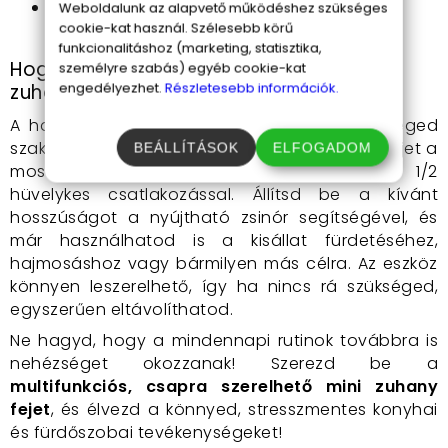
Könnyű súly:
Mindössze 400 gramm, így
Weboldalunk az alapvető működéshez szükséges
cookie-kat használ. Szélesebb körű
egyszerűen kezelhető.
funkcionalitáshoz (marketing, statisztika,
Hogyan használd a multifunkciós mini
személyre szabás) egyéb cookie-kat
engedélyezhet.
Részletesebb információk.
zuhany fejet?
A használat egyszerűsége miatt nincs szükséged
szakértelemre. Csak csatlakoztasd a zuhany fejet a
BEÁLLÍTÁSOK
ELFOGADOM
mosogató vagy fürdőszobai csapra a 1/2
hüvelykes csatlakozással. Állítsd be a kívánt
hosszúságot a nyújtható zsinór segítségével, és
már használhatod is a kisállat fürdetéséhez,
hajmosáshoz vagy bármilyen más célra. Az eszköz
könnyen leszerelhető, így ha nincs rá szükséged,
egyszerűen eltávolíthatod.
Ne hagyd, hogy a mindennapi rutinok továbbra is
nehézséget okozzanak! Szerezd be a
multifunkciós, csapra szerelhető mini zuhany
fejet
, és élvezd a könnyed, stresszmentes konyhai
és fürdőszobai tevékenységeket!