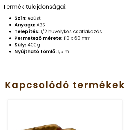
Termék tulajdonságai:
Szín:
ezüst
Anyaga:
ABS
Telepítés:
1/2 hüvelykes csatlakozás
Permetező mérete:
110 x 60 mm
Súly:
400g
Nyújtható tömlő:
1,5 m
Kapcsolódó
termékek