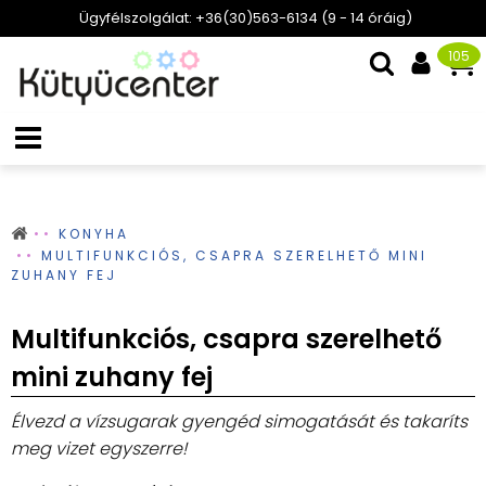
Ügyfélszolgálat: +36(30)563-6134 (9 - 14 óráig)
105
KONYHA
MULTIFUNKCIÓS, CSAPRA SZERELHETŐ MINI
ZUHANY FEJ
Multifunkciós, csapra szerelhető
mini zuhany fej
Élvezd a vízsugarak gyengéd simogatását és takaríts
meg vizet egyszerre!