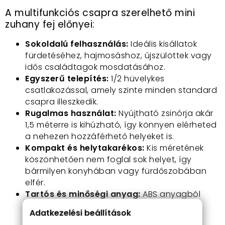
A multifunkciós csapra szerelhető mini
zuhany fej előnyei:
Sokoldalú felhasználás:
Ideális kisállatok
fürdetéséhez, hajmosáshoz, újszülöttek vagy
idős családtagok mosdatásához.
Egyszerű telepítés:
1/2 hüvelykes
csatlakozással, amely szinte minden standard
csapra illeszkedik.
Rugalmas használat:
Nyújtható zsinórja akár
1,5 méterre is kihúzható, így könnyen elérheted
a nehezen hozzáférhető helyeket is.
Kompakt és helytakarékos:
Kis méretének
köszönhetően nem foglal sok helyet, így
bármilyen konyhában vagy fürdőszobában
elfér.
Tartós és minőségi anyag:
ABS anyagból
készült, mely ellenáll a mindennapos
Adatkezelési beállítások
használatnak.