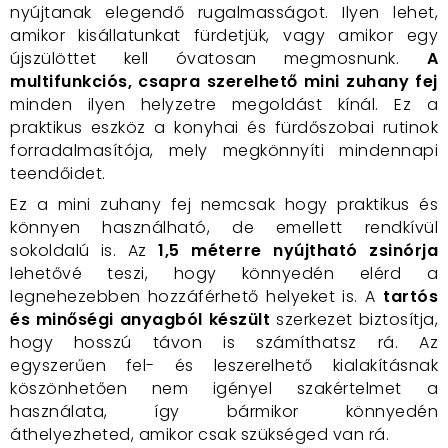
nyújtanak elegendő rugalmasságot. Ilyen lehet,
amikor kisállatunkat fürdetjük, vagy amikor egy
újszülöttet kell óvatosan megmosnunk.
A
multifunkciós, csapra szerelhető mini zuhany fej
minden ilyen helyzetre megoldást kínál. Ez a
praktikus eszköz a konyhai és fürdőszobai rutinok
forradalmasítója, mely megkönnyíti mindennapi
teendőidet.
Ez a mini zuhany fej nemcsak hogy praktikus és
könnyen használható, de emellett rendkívül
sokoldalú is. Az
1,5 méterre nyújtható zsinórja
lehetővé teszi, hogy könnyedén elérd a
legnehezebben hozzáférhető helyeket is. A
tartós
és minőségi anyagból készült
szerkezet biztosítja,
hogy hosszú távon is számíthatsz rá. Az
egyszerűen fel- és leszerelhető kialakításnak
köszönhetően nem igényel szakértelmet a
használata, így bármikor könnyedén
áthelyezheted, amikor csak szükséged van rá.