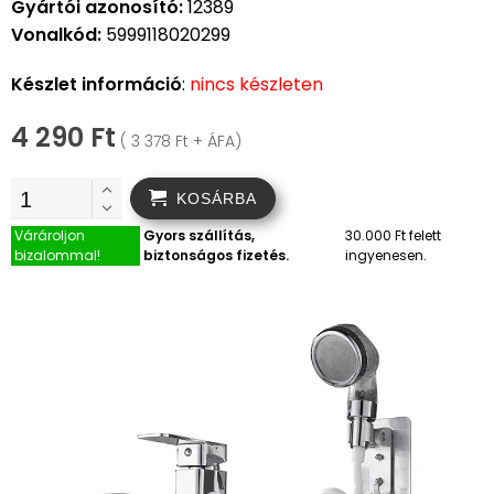
Gyártói azonosító:
12389
Vonalkód:
5999118020299
Készlet információ
:
nincs készleten
4 290 Ft
( 3 378 Ft + ÁFA)
KOSÁRBA
Várároljon
Gyors szállítás,
30.000 Ft felett
bizalommal!
biztonságos fizetés.
ingyenesen.