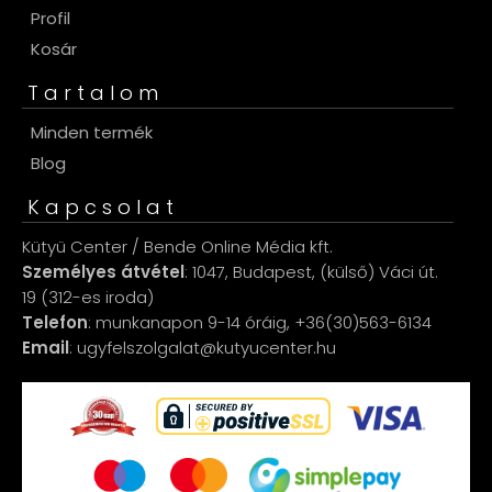
Profil
Kosár
Tartalom
Minden termék
Blog
Kapcsolat
Kütyü Center / Bende Online Média kft.
Személyes átvétel
: 1047, Budapest, (külső) Váci út.
19 (312-es iroda)
Telefon
: munkanapon 9-14 óráig, +36(30)563-6134
Email
: ugyfelszolgalat@kutyucenter.hu