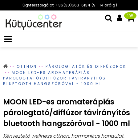
Ügyfélszolgálat: +36(30)563-6134 (9 - 14 óráig)
105
OTTHON
PÁROLOGTATÓK ÉS DIFFÚZOROK
MOON LED-ES AROMATERÁPIÁS
PÁROLOGTATÓ/DIFFÚZOR TÁVIRÁNYÍTÓS
BLUETOOTH HANGSZÓRÓVAL - 1000 ML
MOON LED-es aromaterápiás
párologtató/diffúzor távirányítós
bluetooth hangszóróval - 1000 ml
Kényeztető wellness otthon, harmonikus hangulat,