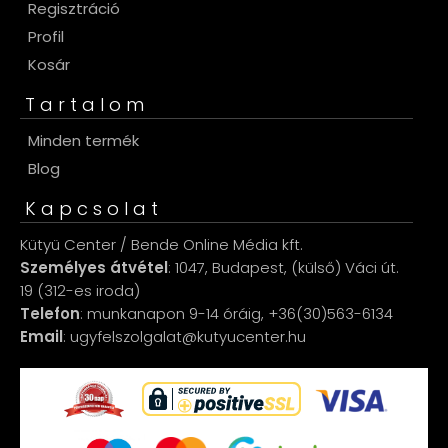
Regisztráció
Profil
Kosár
Tartalom
Minden termék
Blog
Kapcsolat
Kütyü Center / Bende Online Média kft.
Személyes átvétel
: 1047, Budapest, (külső) Váci út.
19 (312-es iroda)
Telefon
: munkanapon 9-14 óráig, +36(30)563-6134
Email
: ugyfelszolgalat@kutyucenter.hu