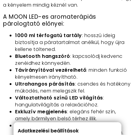
a kényelem mindig kéznél van.
A MOON LED-es aromaterápiás
párologtató előnyei:
1000 ml térfogatú tartály
: hosszú ideig
biztosítja a páratartalmat anélkül, hogy újra
kellene töltened.
Bluetooth hangszóró
: kapcsolódj kedvenc
zenéidhez könnyedén.
Távirányítóval vezérelhető
: minden funkció
kényelmesen irányítható.
Ultrahangos párásítás
: csendes és hatékony
működés, nem melegszik fel.
Változtatható színű LED világítás
:
hangulatvilágítás a relaxációhoz.
Exkluzív megjelenés
: elegáns fehér szín,
amely bármilyen belső térhez illik.
Könnyen tisztítható és összeszerelhető
:
Adatkezelési beállítások
egyszerű karbantartás a mindennapokban.