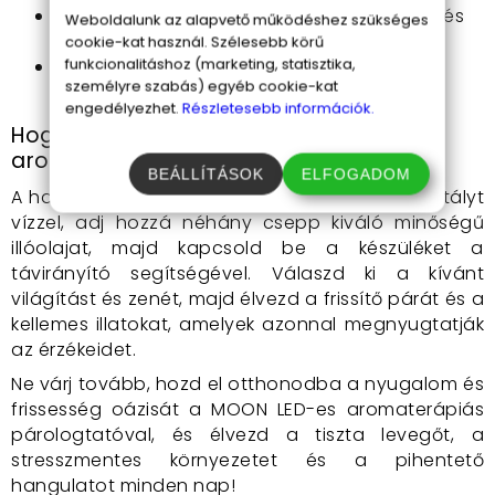
Időzíthető kikapcsolás
: energiahatékony és
Weboldalunk az alapvető működéshez szükséges
praktikus.
cookie-kat használ. Szélesebb körű
funkcionalitáshoz (marketing, statisztika,
Praktikus aromaterápiás eszköz
: segít a
személyre szabás) egyéb cookie-kat
stresszoldásban és a pihenésben.
engedélyezhet.
Részletesebb információk.
Hogyan használd a MOON LED-es
aromaterápiás párologtatót?
BEÁLLÍTÁSOK
ELFOGADOM
A használat rendkívül egyszerű. Töltsd fel a tartályt
vízzel, adj hozzá néhány csepp kiváló minőségű
illóolajat, majd kapcsold be a készüléket a
távirányító segítségével. Válaszd ki a kívánt
világítást és zenét, majd élvezd a frissítő párát és a
kellemes illatokat, amelyek azonnal megnyugtatják
az érzékeidet.
Ne várj tovább, hozd el otthonodba a nyugalom és
frissesség oázisát a MOON LED-es aromaterápiás
párologtatóval, és élvezd a tiszta levegőt, a
stresszmentes környezetet és a pihentető
hangulatot minden nap!