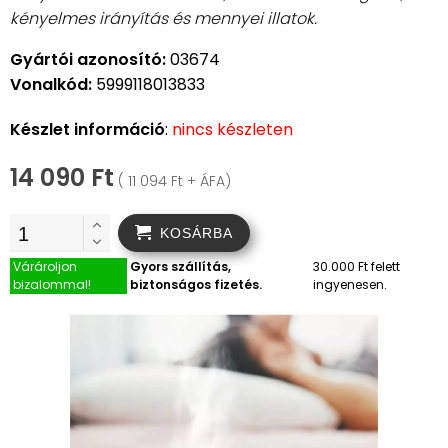
kényelmes irányítás és mennyei illatok.
Gyártói azonosító:
03674
Vonalkód:
5999118013833
Készlet információ
:
nincs készleten
14 090 Ft
( 11 094 Ft + ÁFA)
KOSÁRBA
Várároljon
Gyors szállítás,
30.000 Ft felett
bizalommal!
biztonságos fizetés.
ingyenesen.