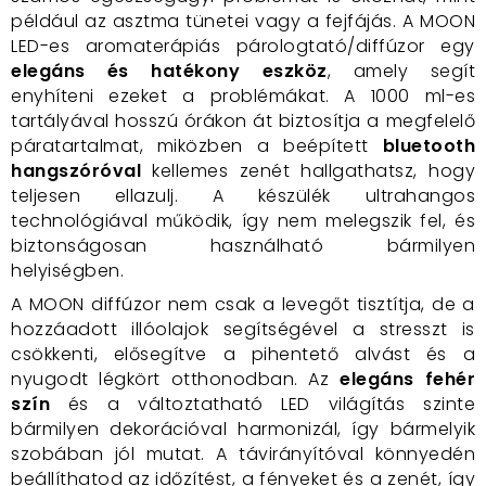
például az asztma tünetei vagy a fejfájás. A MOON
LED-es aromaterápiás párologtató/diffúzor egy
elegáns és hatékony eszköz
, amely segít
enyhíteni ezeket a problémákat. A 1000 ml-es
tartályával hosszú órákon át biztosítja a megfelelő
páratartalmat, miközben a beépített
bluetooth
hangszóróval
kellemes zenét hallgathatsz, hogy
teljesen ellazulj. A készülék ultrahangos
technológiával működik, így nem melegszik fel, és
biztonságosan használható bármilyen
helyiségben.
A MOON diffúzor nem csak a levegőt tisztítja, de a
hozzáadott illóolajok segítségével a stresszt is
csökkenti, elősegítve a pihentető alvást és a
nyugodt légkört otthonodban. Az
elegáns fehér
szín
és a változtatható LED világítás szinte
bármilyen dekorációval harmonizál, így bármelyik
szobában jól mutat. A távirányítóval könnyedén
beállíthatod az időzítést, a fényeket és a zenét, így