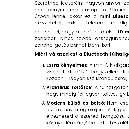
Szeretnéd lecserélni hagyományos, za
megkönnyíti a mindennapokat? Ha imáds
útban lenne, akkor ez a
mini Blueto
helyzeteket, amikor a telefonod mindig 
Képzeld el, hogy a telefonod akár
10 m
zenéidet! Nincs többé összegubanco
zenehallgatás bárhol, bármikor!
Miért válaszd ezt a Bluetooth fülhall
Extra kényelmes
: A mini fülhallg
viselheted anélkül, hogy kellemetl
közben – legyen szó kirándulásról,
Praktikus töltőtok
: A fülhallgató
hogy mindig fel legyen töltve. Íg
Modern külső és belső
: Nem csa
elvárásnak megfeleljen. A legú
élvezheted a sztereó hangzást, a
könnyedén irányíthatod a készüléke