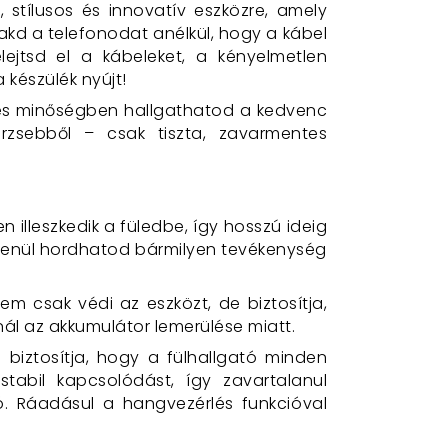
n
, stílusos és innovatív eszközre, amely
kd a telefonodat anélkül, hogy a kábel
ejtsd el a kábeleket, a kényelmetlen
 készülék nyújt!
etes minőségben hallgathatod a kedvenc
rzsebből – csak tiszta, zavarmentes
 illeszkedik a füledbe, így hosszú ideig
étlenül hordhatod bármilyen tevékenység
nem csak védi az eszközt, de biztosítja,
ál az akkumulátor lemerülése miatt.
biztosítja, hogy a fülhallgató minden
stabil kapcsolódást, így zavartalanul
ó. Ráadásul a hangvezérlés funkcióval