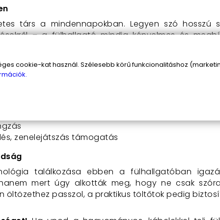
en
életes társ a mindennapokban. Legyen szó hosszú sé
zésekről – a fülhallgató mindig kényelmes és megbí
készülékkel, így azonnal használatra kész, amikor csa
s cookie-kat használ. Szélesebb körű funkcionalitáshoz (marketing
rmációk.
s gyors kapcsolatot biztosít
s távolságból is zavartalan kapcsolat
angzás
lés, zenelejátszás támogatás
adság
nológia találkozása ebben a fülhallgatóban igaz
hanem mert úgy alkották meg, hogy ne csak szórak
en öltözethez passzol, a praktikus töltőtok pedig biztosí