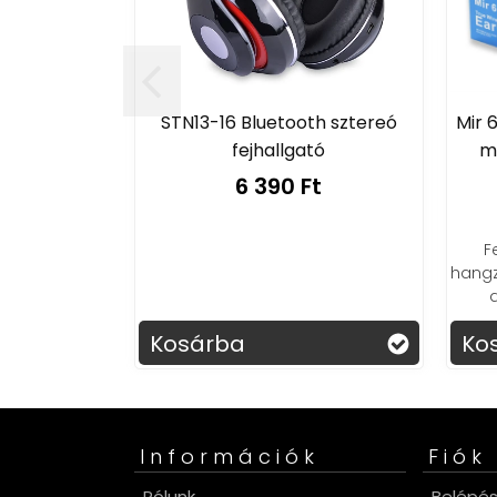
STN13-16 Bluetooth sztereó
Mir 
fejhallgató
ma
6 390 Ft
F
hangz
d
Kosárba
Ko
Információk
Fiók
Rólunk
Belépé