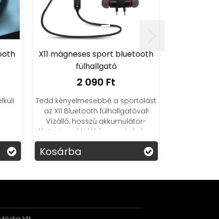
ooth
X11 mágneses sport bluetooth
fülhallgató
2 090 Ft
lküli
Tedd kényelmesebbé a sportolást
az X11 Bluetooth fülhallgatóval!
Vízálló, hosszú akkumulátor-
élettartam, kiváló hangminőség –
most szerezd be kedvező áron!
Kosárba
édia kft.