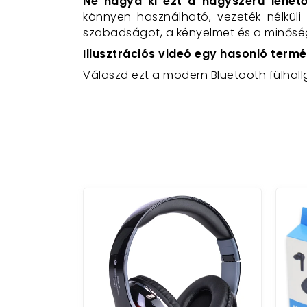
Ne hagyd ki ezt a nagyszerű lehető
könnyen használható, vezeték nélküli
szabadságot, a kényelmet és a minőségi
Illusztrációs videó egy hasonló termé
Válaszd ezt a modern Bluetooth fülhall