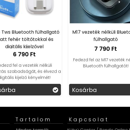
6 Tws Bluetooth fülhallgató
M17 vezeték nélküli Bluet
tt fehér töltőtokkal és
fülhallgató
digitális kijelzővel
7 790 Ft
6 790 Ft
Fedezd fel az M17 vezeték né
edezd fel a vezeték nélküli
Bluetooth fülhallgatót!
ás szabadságát, és élvezd a
igitális kijelző kényelmét!
sárba
Kosárba
Tartalom
Kapcsolat
s
Minden termék
Kütyü Center / Bende Online M