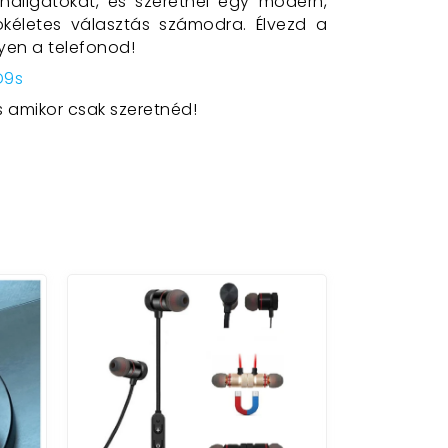
allgatókat, és szeretnél egy modern,
ökéletes választás számodra. Élvezd a
yen a telefonod!
D9s
s amikor csak szeretnéd!