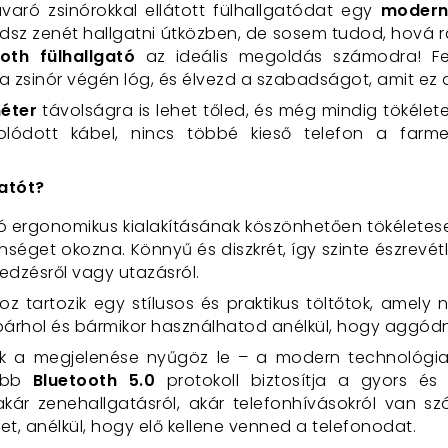
varó zsinórokkal ellátott fülhallgatódat egy
moder
z zenét hallgatni útközben, de sosem tudod, hová ra
oth fülhallgató
az ideális megoldás számodra! Fel
a zsinór végén lóg, és élvezd a szabadságot, amit ez a
éter
távolságra is lehet tőled, és még mindig tökél
lódott kábel, nincs többé kieső telefon a farme
gatót?
ató ergonomikus kialakításának köszönhetően tökéletesen
enséget okozna. Könnyű és diszkrét, így szinte észrev
 edzésről vagy utazásról.
hoz tartozik egy stílusos és praktikus töltőtok, amely 
y bárhol és bármikor használhatod anélkül, hogy aggódn
k a megjelenése nyűgöz le – a modern technológia 
jabb
Bluetooth 5.0
protokoll biztosítja a gyors és 
kár zenehallgatásról, akár telefonhívásokról van sz
t, anélkül, hogy elő kellene venned a telefonodat.