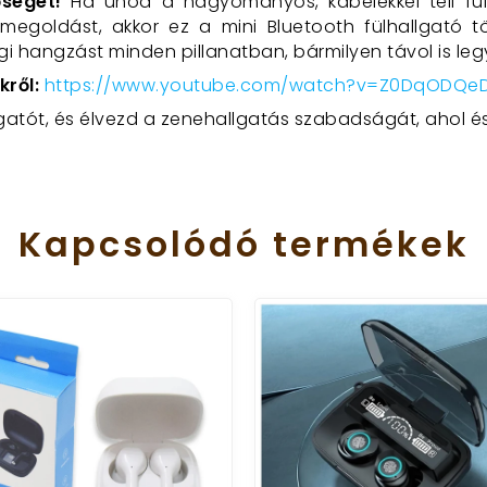
séget!
Ha unod a hagyományos, kábelekkel teli fülh
 megoldást, akkor ez a mini Bluetooth fülhallgató t
 hangzást minden pillanatban, bármilyen távol is leg
kről:
https
://www
.youtube
.com
/watch
?v
=Z0DqODQe
gatót, és élvezd a zenehallgatás szabadságát, ahol é
Kapcsolódó
termékek