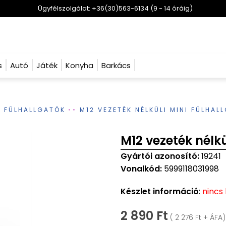
Ügyfélszolgálat: +36(30)563-6134 (9 - 14 óráig)
s
Autó
Játék
Konyha
Barkács
S FÜLHALLGATÓK
M12 VEZETÉK NÉLKÜLI MINI FÜLHAL
M12 vezeték nélkü
Gyártói azonosító:
19241
Vonalkód:
5999118031998
Készlet információ
:
nincs
2 890 Ft
( 2 276 Ft + ÁFA)