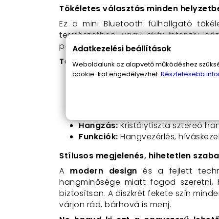
Tökéletes választás minden helyzetb
Ez a mini Bluetooth fülhallgató tök
természetben, vagy akár intenzív ed
párosítható bármilyen Bluetooth-képes 
Adatkezelési beállítások
Technikai adatok:
Weboldalunk az alapvető működéshez szüksége
cookie-kat engedélyezhet.
Részletesebb info
Cikk:
TWS-M 12
Szín:
elegáns fekete
Bluetooth verzió:
5.0, ami stabil é
Átviteli tartomány:
Akár 10 métere
Hangzás:
Kristálytiszta sztereó h
Funkciók:
Hangvezérlés, híváskeze
Stílusos megjelenés, hihetetlen szab
A
modern design
és a fejlett tech
hangminősége miatt fogod szeretni, 
biztosítson. A diszkrét fekete szín mind
várjon rád, bárhová is menj.