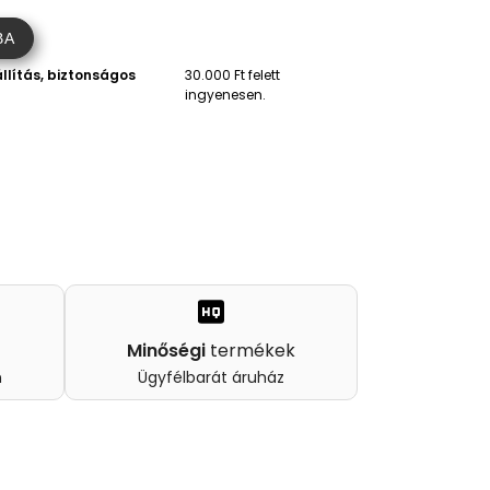
BA
llítás, biztonságos
30.000 Ft felett
ingyenesen.
Minőségi
termékek
n
Ügyfélbarát áruház