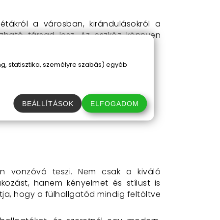
tákról a városban, kirándulásokról a
zható társad lesz. Az eszköz könnyen
k szükséged van rá.
, statisztika, személyre szabás) egyéb
BEÁLLÍTÁSOK
ELFOGADOM
án vonzóvá teszi. Nem csak a kiváló
ozást, hanem kényelmet és stílust is
tja, hogy a fülhallgatód mindig feltöltve