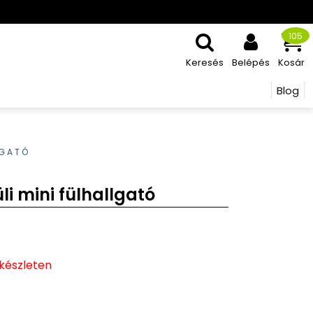
105
Keresés
Belépés
Kosár
Blog
LGATÓ
li mini fülhallgató
 készleten