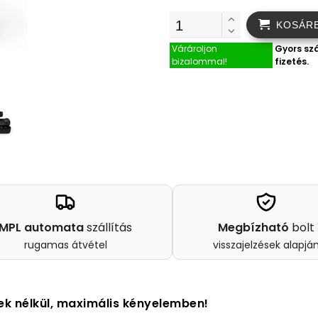
KOSÁR
Várároljon
Gyors szá
bizalommal!
fizetés.
MPL automata
szállítás
Megbízható
bolt
rugamas átvétel
visszajelzések alapjá
ek nélkül, maximális kényelemben!