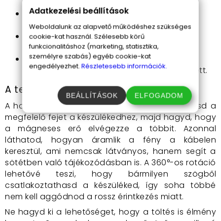
bármilyen szögből.
Adatkezelési beállítások
Energiatakarékos technológia
: optimális
áramellátás és védelem.
Weboldalunk az alapvető működéshez szükséges
Megnövelt kábel élettartam
: hosszabb
cookie-kat használ. Szélesebb körű
funkcionalitáshoz (marketing, statisztika,
használati idő, kevesebb csere.
személyre szabás) egyéb cookie-kat
Védelem túlfeszültség, túlmelegedés és
engedélyezhet.
Részletesebb információk.
rövidzárlat ellen
: biztonság mindenek felett.
A termék használata:
BEÁLLÍTÁSOK
ELFOGADOM
A használata egyszerű és intuitív. Csatlakoztasd a
megfelelő fejet a készülékedhez, majd hagyd, hogy
a mágneses erő elvégezze a többit. Azonnal
láthatod, hogyan áramlik a fény a kábelen
keresztül, ami nemcsak látványos, hanem segít a
sötétben való tájékozódásban is. A 360°-os rotáció
lehetővé teszi, hogy bármilyen szögből
csatlakoztathasd a készüléked, így soha többé
nem kell aggódnod a rossz érintkezés miatt.
Ne hagyd ki a lehetőséget, hogy a töltés is élmény