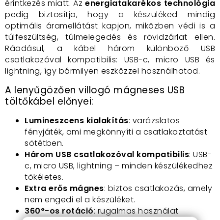
érintkezés miatt. Az
energiatakarékos technológia
pedig biztosítja, hogy a készüléked mindig
optimális áramellátást kapjon, miközben védi is a
túlfeszültség, túlmelegedés és rövidzárlat ellen.
Ráadásul, a kábel három különböző USB
csatlakozóval kompatibilis: USB-c, micro USB és
lightning, így bármilyen eszközzel használhatod.
A lenyűgözően villogó mágneses USB
töltőkábel előnyei:
Lumineszcens kialakítás
: varázslatos
fényjáték, ami megkönnyíti a csatlakoztatást
sötétben.
Három USB csatlakozóval kompatibilis
: USB-
c, micro USB, lightning – minden készülékedhez
tökéletes.
Extra erős mágnes
: biztos csatlakozás, amely
nem engedi el a készüléket.
360°-os rotáció
: rugalmas használat