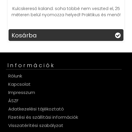
Kulcskereső kaland: soha többé nem veszted el, 25
méteren belül nyomozza helyed! Praktikus és menő!
Kosárba
Információk
Rólunk
Kapcsolat
Impresszum
ÁSZF
Adatkezelési tájékoztató
Fizetési és szállítási információk
Visszatérítési szabályzat