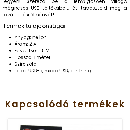
legyen! Szerezd be a lenyűgözően villogó
mágneses USB töltőkábelt, és tapasztald meg a
jövő töltési élményét!
Termék tulajdonságai:
Anyag: nejlon
Áram: 2 A
Feszültség: 5 V
Hossza: 1 méter
Szín: zöld
Fejek: USB-c, micro USB, lightning
Kapcsolódó
termékek