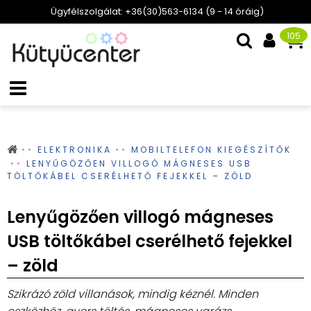
Ügyfélszolgálat: +36(30)563-6134 (9 - 14 óráig)
105
ELEKTRONIKA
MOBILTELEFON KIEGÉSZÍTŐK
LENYŰGÖZŐEN VILLOGÓ MÁGNESES USB
TÖLTŐKÁBEL CSERÉLHETŐ FEJEKKEL – ZÖLD
Lenyűgözően villogó mágneses
USB töltőkábel cserélhető fejekkel
– zöld
Szikrázó zöld villanások, mindig kéznél. Minden