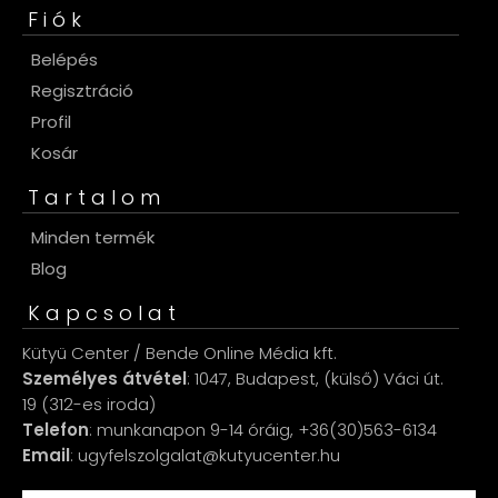
Fiók
Belépés
Regisztráció
Profil
Kosár
Tartalom
Minden termék
Blog
Kapcsolat
Kütyü Center / Bende Online Média kft.
Személyes átvétel
: 1047, Budapest, (külső) Váci út.
19 (312-es iroda)
Telefon
: munkanapon 9-14 óráig, +36(30)563-6134
Email
: ugyfelszolgalat@kutyucenter.hu