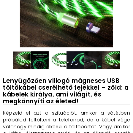
Lenyűgözően villogó mágneses USB
töltőkábel cserélhető fejekkel – zöld: a
kábelek királya, ami világít, és
megkönnyíti az életed!
Képzeld el azt a szituációt, amikor a sötétben
próbálod feltölteni a telefonod, de a kábel vége
valahogy mindig elkerüli a töltőportot. Vagy amikor