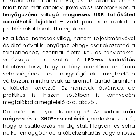
a kábel élettartama rövid, és az állandó cserék
miatt már-már kábelgyűjtővé válsz. Ismerős? Nos, a
lenyűgözően villogó mágneses USB töltőkábel
cserélhető fejekkel – zöld
pontosan ezeket a
problémákat hivatott megoldani!
Ez a kábel nemcsak villog, hanem teljesítményével
és dizájnjával is lenyűgöz. Ahogy csatlakoztatod a
telefonodhoz, azonnal életre kel, és fényjátékkal
varázsolja el a szobát. A
LED-es kialakítás
lehetővé teszi, hogy a fény áramlása az áram
sebességének és nagyságának megfelelően
változzon, mintha csak az áramot látnád áramlani
a kábelen keresztül. Ez nemcsak látványos, de
praktikus is, hiszen sötétben is könnyedén
megtalálod a megfelelő csatlakozót.
De miért is olyan különleges? Az
extra erős
mágnes
és a
360°-os rotáció
gondoskodik arról,
hogy a csatlakozás mindig stabil legyen, és soha
ne kelljen aggódnod a kábelszakadás vagy a rossz