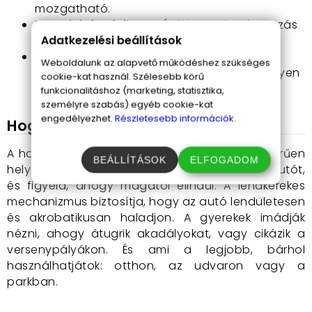
mozgatható.
Kreativitást fejleszt
: Órákig tartó szórakozás
Adatkezelési beállítások
és képzelőerő-fejlesztés.
Ajándéknak is tökéletes
: Szuper választás
Weboldalunk az alapvető működéshez szükséges
születésnapokra, karácsonyra vagy bármilyen
cookie-kat használ. Szélesebb körű
különleges alkalomra.
funkcionalitáshoz (marketing, statisztika,
személyre szabás) egyéb cookie-kat
engedélyezhet.
Részletesebb információk.
Hogyan használd?
A használata gyerekjáték – szó szerint! Egyszerűen
BEÁLLÍTÁSOK
ELFOGADOM
helyezd egy sima felületre, húzd hátra a kisautót,
és figyeld, ahogy magától elindul. A lendkerekes
mechanizmus biztosítja, hogy az autó lendületesen
és akrobatikusan haladjon. A gyerekek imádják
nézni, ahogy átugrik akadályokat, vagy cikázik a
versenypályákon. És ami a legjobb, bárhol
használhatjátok: otthon, az udvaron vagy a
parkban.