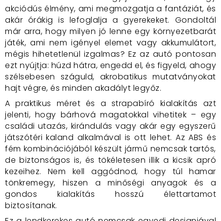
akciódús élmény, ami megmozgatja a fantáziát, és
akár órákig is lefoglalja a gyerekeket. Gondoltál
már arra, hogy milyen jó lenne egy környezetbarát
játék, ami nem igényel elemet vagy akkumulátort,
mégis hihetetlenül izgalmas? Ez az autó pontosan
ezt nyújtja: húzd hátra, engedd el, és figyeld, ahogy
szélsebesen száguld, akrobatikus mutatványokat
hajt végre, és minden akadályt legyőz.
A praktikus méret és a strapabíró kialakítás azt
jelenti, hogy bárhová magatokkal vihetitek – egy
családi utazás, kirándulás vagy akár egy egyszerű
játszótéri kaland alkalmával is ott lehet. Az ABS és
fém kombinációjából készült jármű nemcsak tartós,
de biztonságos is, és tökéletesen illik a kicsik apró
kezeihez. Nem kell aggódnod, hogy túl hamar
tönkremegy, hiszen a minőségi anyagok és a
gondos kialakítás hosszú élettartamot
biztosítanak.
Ez a lendkerekes autó nemcsak egyedi designjával