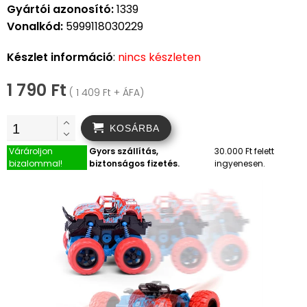
Gyártói azonosító:
1339
Vonalkód:
5999118030229
Készlet információ
:
nincs készleten
1 790 Ft
( 1 409 Ft + ÁFA)
KOSÁRBA
Várároljon
Gyors szállítás,
30.000 Ft felett
bizalommal!
biztonságos fizetés.
ingyenesen.