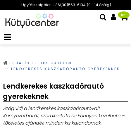
Ügyfélszolgálat: +36(30)563-6134 (9 - 14 óráig)
105
JÁTÉK
FIÚS JÁTÉKOK
LENDKEREKES KASZKADŐRAUTÓ GYEREKEKNEK
Lendkerekes kaszkadőrautó
gyerekeknek
Száguldj a lendkerekes kaszkadőrautóval!
Környezetbarát, szórakoztató és könnyen kezelhető –
tökéletes ajándék minden kis kalandornak.