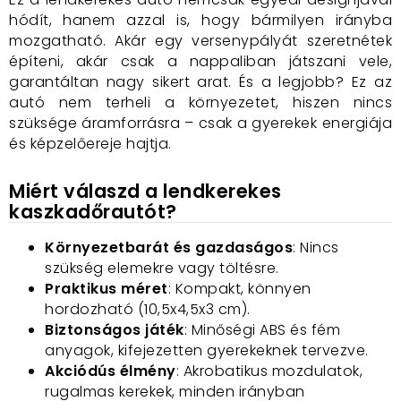
hódít, hanem azzal is, hogy bármilyen irányba
mozgatható. Akár egy versenypályát szeretnétek
építeni, akár csak a nappaliban játszani vele,
garantáltan nagy sikert arat. És a legjobb? Ez az
autó nem terheli a környezetet, hiszen nincs
szüksége áramforrásra – csak a gyerekek energiája
és képzelőereje hajtja.
Miért válaszd a lendkerekes
kaszkadőrautót?
Környezetbarát és gazdaságos
: Nincs
szükség elemekre vagy töltésre.
Praktikus méret
: Kompakt, könnyen
hordozható (10,5x4,5x3 cm).
Biztonságos játék
: Minőségi ABS és fém
anyagok, kifejezetten gyerekeknek tervezve.
Akciódús élmény
: Akrobatikus mozdulatok,
rugalmas kerekek, minden irányban