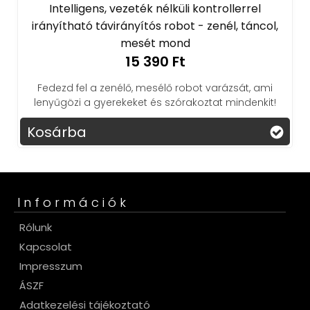
Intelligens, vezeték nélküli kontrollerrel
irányítható távirányítós robot - zenél, táncol,
mesét mond
15 390 Ft
Fedezd fel a zenélő, mesélő robot varázsát, ami
lenyűgözi a gyerekeket és szórakoztat mindenkit!
Kosárba
Információk
Rólunk
Kapcsolat
Impresszum
ÁSZF
Adatkezelési tájékoztató