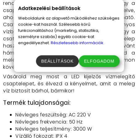
rendkívül egyszerű. Először is, ügyelj arra, hogy a
Adatkezelési beállítások
csaptelep függőlegesen legyen felszerelve,
ahogyan az a használati útmutató képein látható.
Weboldalunk az alapvető működéshez szükséges
Csatlakoztasd a csaptelepet egy szabványos
cookie-kat használ. Szélesebb körű
funkcionalitáshoz (marketing, statisztika,
vízbekötési ponthoz, és győződj meg róla, hogy a
személyre szabás) egyéb cookie-kat
csatlakozás biztonságos. A csaptelep
engedélyezhet.
Részletesebb információk.
használatához csak állítsd be a kívánt
hőmérsékletet a szabályozókarral, és élvezd a
meleg vizet, amit a LED kijelzőn is nyomon
BEÁLLÍTÁSOK
ELFOGADOM
követhetsz.
Vásárold meg most a LED kijelzős vízmelegítő
csaptelepet, és élvezd a kényelmet, amit a meleg
víz biztosít bárhol, bármikor!
Termék tulajdonságai:
Névleges feszültség: AC 220 V
Névleges frekvencia: 50 Hz
Névleges teljesítmény: 3000 W
Vízálló fokozat: IPX 4