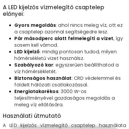
A LED kijelzős vízmelegítő csaptelep
előnyei:
Gyors megoldás
: ahol nincs meleg víz, ott ez
a csaptelep azonnal segítségedre lesz.
Pár másodperc alatt felmelegíti a vizet
, így
sosem kell várnod.
LED kijelző
: mindig pontosan tudod, milyen
hőmérsékletű vizet használsz.
Szabályozó kar
: egyszerűen beállíthatod a
víz hőmérsékletét.
Biztonságos használat
: CRD védelemmel és
földelt hálózati csatlakozással.
Energiatakarékos
: 3000 W-os
teljesítményével gazdaságos megoldás a
meleg víz ellátására.
Használati útmutató
A LED kijelzős vízmelegítő csaptelep használata