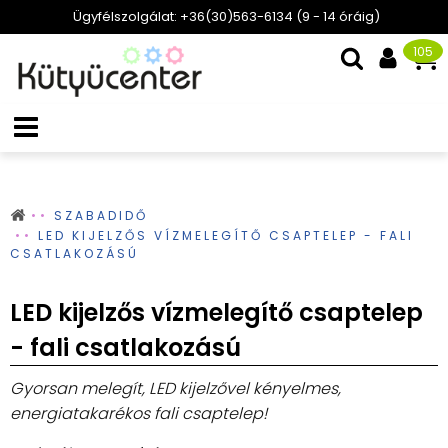
Ügyfélszolgálat: +36(30)563-6134 (9 - 14 óráig)
105
SZABADIDŐ
LED KIJELZŐS VÍZMELEGÍTŐ CSAPTELEP - FALI
CSATLAKOZÁSÚ
LED kijelzős vízmelegítő csaptelep
- fali csatlakozású
Gyorsan melegít, LED kijelzővel kényelmes,
energiatakarékos fali csaptelep!