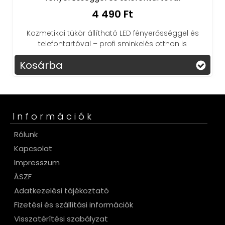
4 490 Ft
kai tükör állítható LED fényerősséggel és
efontartóval – profi sminkelés otthon is
ba
Kosárba
Információk
Rólunk
Kapcsolat
Impresszum
ÁSZF
Adatkezelési tájékoztató
Fizetési és szállítási információk
Visszatérítési szabályzat