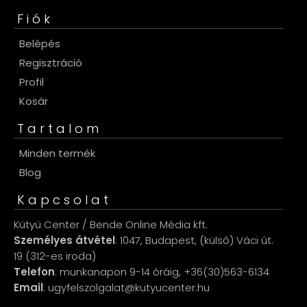
Fiók
Belépés
Regisztráció
Profil
Kosár
Tartalom
Minden termék
Blog
Kapcsolat
Kütyü Center / Bende Online Média kft.
Személyes átvétel
: 1047, Budapest, (külső) Váci út.
19 (312-es iroda)
Telefon
: munkanapon 9-14 óráig, +36(30)563-6134
Email
: ugyfelszolgalat@kutyucenter.hu