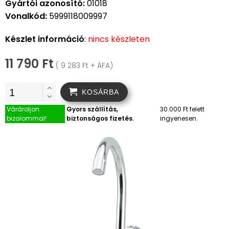
Gyártói azonosító:
01018
Vonalkód:
5999118009997
Készlet információ
:
nincs készleten
11 790 Ft
( 9 283 Ft + ÁFA)
KOSÁRBA
Várároljon
Gyors szállítás,
30.000 Ft felett
bizalommal!
biztonságos fizetés.
ingyenesen.