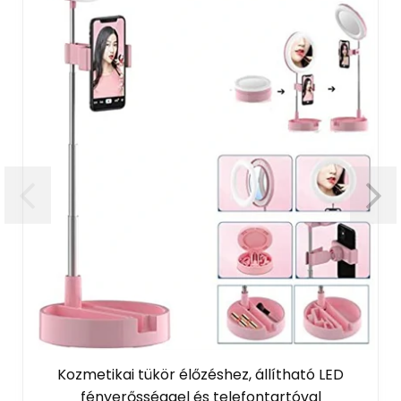
Elekt
akkumuláto
Újratölthető 
világítá
tikai tükör élőzéshez, állítható LED
ényerősséggel és telefontartóval