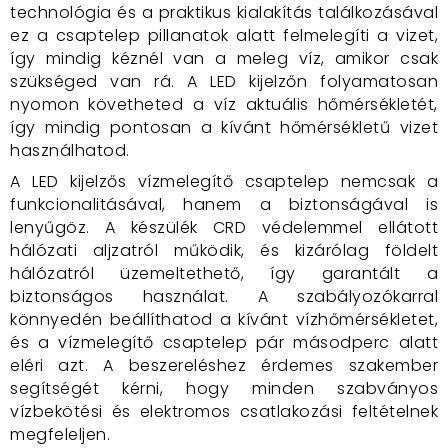
technológia és a praktikus kialakítás találkozásával
ez a csaptelep pillanatok alatt felmelegíti a vizet,
így mindig kéznél van a meleg víz, amikor csak
szükséged van rá. A LED kijelzőn folyamatosan
nyomon követheted a víz aktuális hőmérsékletét,
így mindig pontosan a kívánt hőmérsékletű vizet
használhatod.
A LED kijelzős vízmelegítő csaptelep nemcsak a
funkcionalitásával, hanem a biztonságával is
lenyűgöz. A készülék CRD védelemmel ellátott
hálózati aljzatról működik, és kizárólag földelt
hálózatról üzemeltethető, így garantált a
biztonságos használat. A szabályozókarral
könnyedén beállíthatod a kívánt vízhőmérsékletet,
és a vízmelegítő csaptelep pár másodperc alatt
eléri azt. A beszereléshez érdemes szakember
segítségét kérni, hogy minden szabványos
vízbekötési és elektromos csatlakozási feltételnek
megfeleljen.