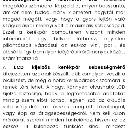
megoldás számodra. Képzeld el, milyen bosszantó,
amikor nem tudod, hány kilométert hagytál már
magad mögött, vagy hogy a gyors lejtőn való
száguldáskor mennyi volt a maximális sebességed.
Ezzel a kerékpár computeren viszont minden
információt egy helyen láthatsz, egyetlen
pillantással! Ráadásul az eszköz víz-, por-, és
ütésálló, így bármilyen időjárási körülmények között
számíthatsz rá.
A
LCD kijelzős kerékpár sebességmérő
kifejezetten azoknak készült, akik komolyan veszik a
biciklizést, de még a hobbikerékpárosok számára is
remek társ lehet. A nagy, könnyen olvasható LCD
kijelző biztosítja, hogy a legfontosabb adatokat
mindig szem előtt tartsd, legyen szó az aktuális
sebességedről, az összes megtett távolságról,
vagy épp az átlagsebességedről. Nem kell külön
mérőórát szerelni minden funkcióhoz, hiszen ez az
eszköz 14 különböző funkciót kínál, mindezt