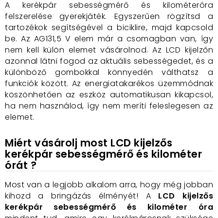
A kerékpár sebességmérő és kilométeróra
felszerelése gyerekjáték. Egyszerűen rögzítsd a
tartozékok segítségével a biciklire, majd kapcsold
be. Az AG131,5 V elem már a csomagban van, így
nem kell külön elemet vásárolnod. Az LCD kijelzőn
azonnal látni fogod az aktuális sebességedet, és a
különböző gombokkal könnyedén válthatsz a
funkciók között. Az energiatakarékos üzemmódnak
köszönhetően az eszköz automatikusan kikapcsol,
ha nem használod, így nem meríti feleslegesen az
elemet.
Miért vásárolj most
LCD kijelzős
kerékpár sebességmérő és kilométer
órát
?
Most van a legjobb alkalom arra, hogy még jobban
kihozd a bringázás élményét! A
LCD kijelzős
kerékpár sebességmérő és kilométer óra