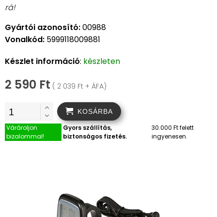
rá!
Gyártói azonosító:
00988
Vonalkód:
5999118009881
Készlet információ
:
készleten
2 590 Ft
( 2 039 Ft + ÁFA)
KOSÁRBA
Várároljon
Gyors szállítás,
30.000 Ft felett
bizalommal!
biztonságos fizetés.
ingyenesen.