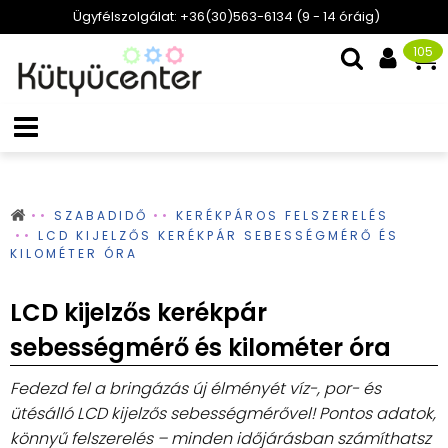
Ügyfélszolgálat: +36(30)563-6134 (9 - 14 óráig)
105
SZABADIDŐ
KERÉKPÁROS FELSZERELÉS
LCD KIJELZŐS KERÉKPÁR SEBESSÉGMÉRŐ ÉS
KILOMÉTER ÓRA
LCD kijelzős kerékpár
sebességmérő és kilométer óra
Fedezd fel a bringázás új élményét víz-, por- és
ütésálló LCD kijelzős sebességmérővel! Pontos adatok,
könnyű felszerelés – minden időjárásban számíthatsz