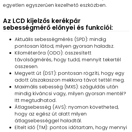
egyetlen egyszerűen kezelhető eszközben.
Az
LCD kijelzős
kerékpár
sebességmérő
előnyei és funkciói:
Aktuális sebességmérés (SPD): mindig
pontosan látod, milyen gyorsan haladsz.
Kilométeróra (ODO): összesített
távolságmérés, hogy tudd, mennyit tekertél
összesen.
Megyett út (DST): pontosan rögzíti, hogy egy
adott útszakaszon mekkora távot tettél meg.
Maximális sebesség (MXS): száguldás után
mindig kíváncsi vagy, milyen gyorsan mentél?
Itt megtudhatod.
Átlagsebesség (AVS): nyomon követheted,
hogy az egész út alatt milyen
átlagsebességgel haladtál.
Eltelt idő (TM): pontos időtartam, hogy mennyi