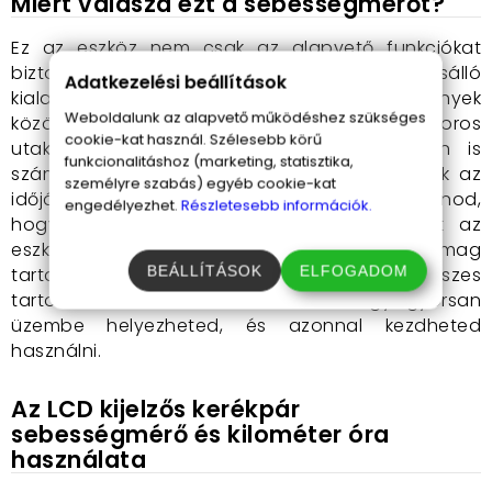
Miért válaszd ezt a sebességmérőt?
Ez az eszköz nem csak az alapvető funkciókat
biztosítja, hanem praktikus, időjárásálló
Adatkezelési beállítások
kialakításának köszönhetően minden körülmények
Weboldalunk az alapvető működéshez szükséges
között megbízhatóan működik. Esőben, poros
cookie-kat használ. Szélesebb körű
utakon, vagy akár kisebb ütődések esetén is
funkcionalitáshoz (marketing, statisztika,
számíthatsz rá. A rugalmas ház alkalmazkodik az
személyre szabás) egyéb cookie-kat
időjárási viszonyokhoz, így nem kell attól tartanod,
engedélyezhet.
Részletesebb információk.
hogy egy vihar miatt tönkremegy. Emellett az
eszköz könnyen felszerelhető, és a csomag
BEÁLLÍTÁSOK
ELFOGADOM
tartalmazza a működéshez szükséges összes
tartozékot, beleértve az elemet is. Így gyorsan
üzembe helyezheted, és azonnal kezdheted
használni.
Az
LCD kijelzős kerékpár
sebességmérő és kilométer óra
h
asználata