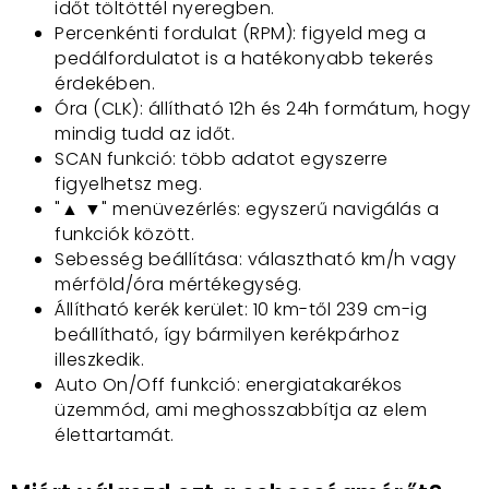
időt töltöttél nyeregben.
Percenkénti fordulat (RPM): figyeld meg a
pedálfordulatot is a hatékonyabb tekerés
érdekében.
Óra (CLK): állítható 12h és 24h formátum, hogy
mindig tudd az időt.
SCAN funkció: több adatot egyszerre
figyelhetsz meg.
"▲ ▼" menüvezérlés: egyszerű navigálás a
funkciók között.
Sebesség beállítása: választható km/h vagy
mérföld/óra mértékegység.
Állítható kerék kerület: 10 km-től 239 cm-ig
beállítható, így bármilyen kerékpárhoz
illeszkedik.
Auto On/Off funkció: energiatakarékos
üzemmód, ami meghosszabbítja az elem
élettartamát.