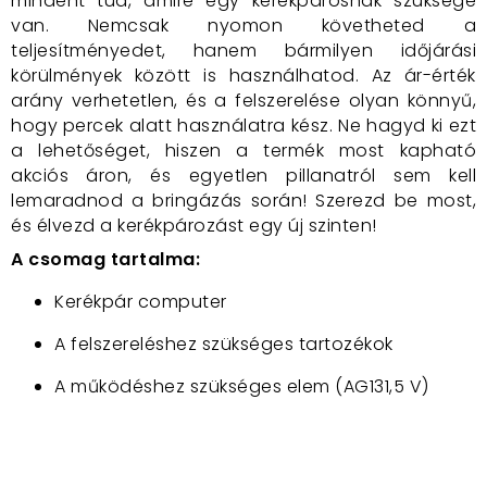
mindent tud, amire egy kerékpárosnak szüksége
van. Nemcsak nyomon követheted a
teljesítményedet, hanem bármilyen időjárási
körülmények között is használhatod. Az ár-érték
arány verhetetlen, és a felszerelése olyan könnyű,
hogy percek alatt használatra kész. Ne hagyd ki ezt
a lehetőséget, hiszen a termék most kapható
akciós áron, és egyetlen pillanatról sem kell
lemaradnod a bringázás során! Szerezd be most,
és élvezd a kerékpározást egy új szinten!
A csomag tartalma:
Kerékpár computer
A felszereléshez szükséges tartozékok
A működéshez szükséges elem (AG131,5 V)