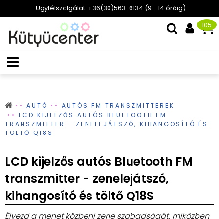
Ügyfélszolgálat: +36(30)563-6134 (9 - 14 óráig)
105
AUTÓ
AUTÓS FM TRANSZMITTEREK
LCD KIJELZŐS AUTÓS BLUETOOTH FM
TRANSZMITTER - ZENELEJÁTSZÓ, KIHANGOSÍTÓ ÉS
TÖLTŐ Q18S
LCD kijelzős autós Bluetooth FM
transzmitter - zenelejátszó,
kihangosító és töltő Q18S
Élvezd a menet közbeni zene szabadságát, miközben