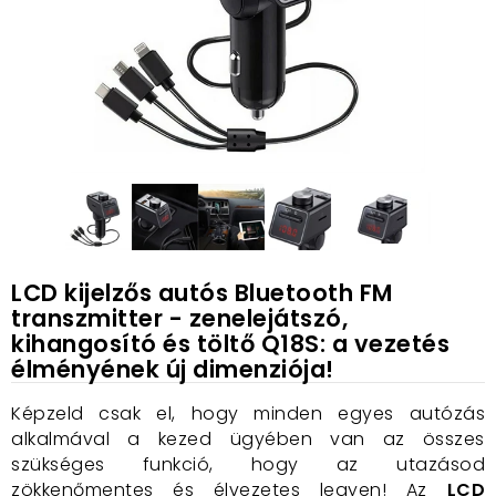
LCD kijelzős autós Bluetooth FM
transzmitter - zenelejátszó,
kihangosító és töltő Q18S: a vezetés
élményének új dimenziója!
Képzeld csak el, hogy minden egyes autózás
alkalmával a kezed ügyében van az összes
szükséges funkció, hogy az utazásod
zökkenőmentes és élvezetes legyen! Az
LCD