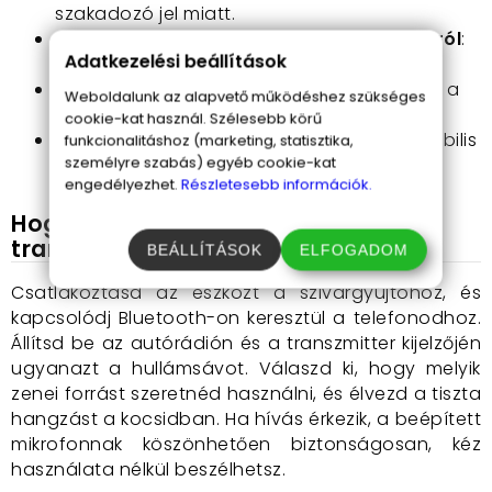
szakadozó jel miatt.
Zenelejátszás TF kártyáról és pendrive-ról
:
Adatkezelési beállítások
soha nem maradsz kedvenc zenéid nélkül.
Lejátszott zenei formátumok: MP3, WMA
: a
Weboldalunk az alapvető működéshez szükséges
legnépszerűbb formátumok támogatása.
cookie-kat használ. Szélesebb körű
Feszültség: 12-24V
: széles körben kompatibilis
funkcionalitáshoz (marketing, statisztika,
személyre szabás) egyéb cookie-kat
a legtöbb járművel.
engedélyezhet.
Részletesebb információk.
Hogyan használd a Q18S autós
transzmittert?
BEÁLLÍTÁSOK
ELFOGADOM
Csatlakoztasd az eszközt a szivargyújtóhoz, és
kapcsolódj Bluetooth-on keresztül a telefonodhoz.
Állítsd be az autórádión és a transzmitter kijelzőjén
ugyanazt a hullámsávot. Válaszd ki, hogy melyik
zenei forrást szeretnéd használni, és élvezd a tiszta
hangzást a kocsidban. Ha hívás érkezik, a beépített
mikrofonnak köszönhetően biztonságosan, kéz
használata nélkül beszélhetsz.