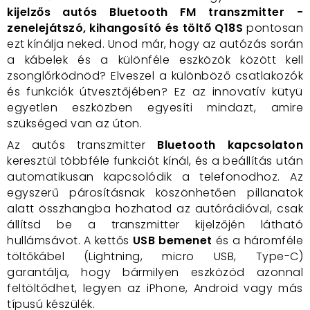
kijelzős autós Bluetooth FM transzmitter -
zenelejátszó, kihangosító és töltő Q18S
pontosan
ezt kínálja neked. Unod már, hogy az autózás során
a kábelek és a különféle eszközök között kell
zsonglőrködnöd? Elveszel a különböző csatlakozók
és funkciók útvesztőjében? Ez az innovatív kütyü
egyetlen eszközben egyesíti mindazt, amire
szükséged van az úton.
Az autós transzmitter
Bluetooth kapcsolaton
keresztül többféle funkciót kínál, és a beállítás után
automatikusan kapcsolódik a telefonodhoz. Az
egyszerű párosításnak köszönhetően pillanatok
alatt összhangba hozhatod az autórádióval, csak
állítsd be a transzmitter kijelzőjén látható
hullámsávot. A kettős
USB bemenet
és a háromféle
töltőkábel (Lightning, micro USB, Type-C)
garantálja, hogy bármilyen eszközöd azonnal
feltöltődhet, legyen az iPhone, Android vagy más
típusú készülék.