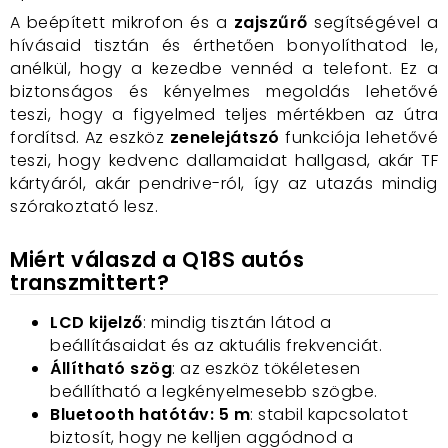
A beépített mikrofon és a
zajszűrő
segítségével a
hívásaid tisztán és érthetően bonyolíthatod le,
anélkül, hogy a kezedbe vennéd a telefont. Ez a
biztonságos és kényelmes megoldás lehetővé
teszi, hogy a figyelmed teljes mértékben az útra
fordítsd. Az eszköz
zenelejátszó
funkciója lehetővé
teszi, hogy kedvenc dallamaidat hallgasd, akár TF
kártyáról, akár pendrive-ról, így az utazás mindig
szórakoztató lesz.
Miért válaszd a Q18S autós
transzmittert?
LCD kijelző
: mindig tisztán látod a
beállításaidat és az aktuális frekvenciát.
Állítható szög
: az eszköz tökéletesen
beállítható a legkényelmesebb szögbe.
Bluetooth hatótáv: 5 m
: stabil kapcsolatot
biztosít, hogy ne kelljen aggódnod a