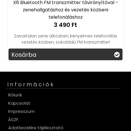
X6 Bluetooth FM transzmitter távirányítóval -
zenehallgatáshoz és vezetés közbeni
telefonáláshoz
3 490 Ft
Zavartalan zene útközben, kényelmes telefonálás
vezetés közben, sokoldalú FM transzmitter!
Kosárba
Információk
Rólunk
Kapcsolat
Impresszum
ÁSZF
Adatkezelési tájékoztató