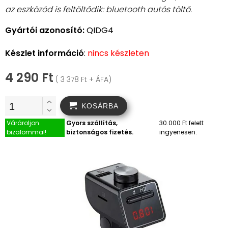
az eszközöd is feltöltődik: bluetooth autós töltő.
Gyártói azonosító:
QIDG4
Készlet információ
:
nincs készleten
4 290 Ft
( 3 378 Ft + ÁFA)
KOSÁRBA
Várároljon
Gyors szállítás,
30.000 Ft felett
bizalommal!
biztonságos fizetés.
ingyenesen.