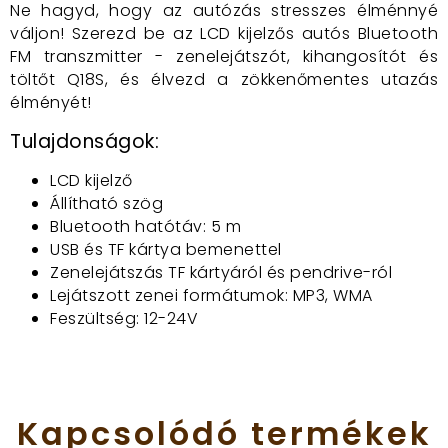
Ne hagyd, hogy az autózás stresszes élménnyé
váljon! Szerezd be az LCD kijelzős autós Bluetooth
FM transzmitter - zenelejátszót, kihangosítót és
töltőt Q18S, és élvezd a zökkenőmentes utazás
élményét!
Tulajdonságok:
LCD kijelző
Állítható szög
Bluetooth hatótáv: 5 m
USB és TF kártya bemenettel
Zenelejátszás TF kártyáról és pendrive-ról
Lejátszott zenei formátumok: MP3, WMA
Feszültség: 12-24V
Kapcsolódó
termékek