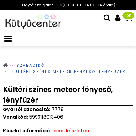
Ügyfélszolgálat: +36(30)563-6134 (9 - 14 óráig)
105
SZABADIDŐ
KÜLTÉRI SZÍNES METEOR FÉNYESŐ, FÉNYFÜZÉR
Kültéri színes meteor fényeső,
fényfüzér
Gyártói azonosító:
7779
Vonalkód:
5999118013406
Készlet információ
:
nincs készleten