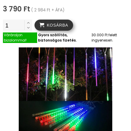
3 790 Ft
( 2 984 Ft + ÁFA)
KOSÁRBA
Várároljon
Gyors szállítás,
30.000 Ft felett
bizalommal!
biztonságos fizetés.
ingyenesen.