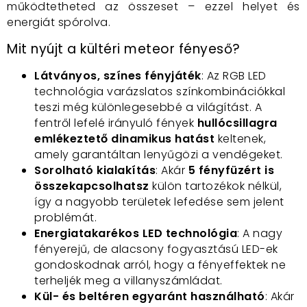
működtetheted az összeset – ezzel helyet és
energiát spórolva.
Mit nyújt a kültéri meteor fényeső?
Látványos, színes fényjáték
: Az RGB LED
technológia varázslatos színkombinációkkal
teszi még különlegesebbé a világítást. A
fentről lefelé irányuló fények
hullócsillagra
emlékeztető dinamikus hatást
keltenek,
amely garantáltan lenyűgözi a vendégeket.
Sorolható kialakítás
: Akár
5 fényfüzért is
összekapcsolhatsz
külön tartozékok nélkül,
így a nagyobb területek lefedése sem jelent
problémát.
Energiatakarékos LED technológia
: A nagy
fényerejű, de alacsony fogyasztású LED-ek
gondoskodnak arról, hogy a fényeffektek ne
terheljék meg a villanyszámládat.
Kül- és beltéren egyaránt használható
: Akár