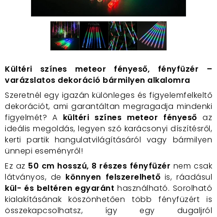
Kültéri színes meteor fényeső, fényfüzér –
varázslatos dekoráció bármilyen alkalomra
Szeretnél egy igazán különleges és figyelemfelkeltő
dekorációt, ami garantáltan megragadja mindenki
figyelmét? A
kültéri színes meteor fényeső
az
ideális megoldás, legyen szó karácsonyi díszítésről,
kerti partik hangulatvilágításáról vagy bármilyen
ünnepi eseményről!
Ez az
50 cm hosszú, 8 részes fényfüzér
nem csak
látványos, de
könnyen felszerelhető
is, ráadásul
kül- és beltéren egyaránt
használható. Sorolható
kialakításának köszönhetően több fényfüzért is
összekapcsolhatsz, így egy dugaljról