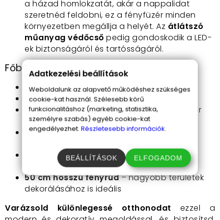
a házad homlokzatát, akár a nappalidat
szeretnéd feldobni, ez a fényfüzér minden
környezetben megállja a helyét. Az
átlátszó
műanyag védőcső
pedig gondoskodik a LED-
ek biztonságáról és tartósságáról.
Főbb jellemzők:
Adatkezelési beállítások
8 db fényrúd
– dinamikus fényjátékkal
Weboldalunk az alapvető működéshez szükséges
Színes RGB LED világítás
cookie-kat használ. Szélesebb körű
Sorolható kialakítás
funkcionalitáshoz (marketing, statisztika,
– max. 5 db fényfüzér
személyre szabás) egyéb cookie-kat
csatlakoztatható
engedélyezhet.
Részletesebb információk.
Kültéri és beltéri használatra egyaránt
alkalmas
Hullócsillagra emlékeztető fényhatás
–
BEÁLLÍTÁSOK
ELFOGADOM
egyedülálló vizuális élmény
50 cm hosszú fényrúd
– nagyobb területek
dekorálásához is ideális
Varázsold különlegessé otthonodat
ezzel a
modern és dekoratív megoldással, és biztosítsd,