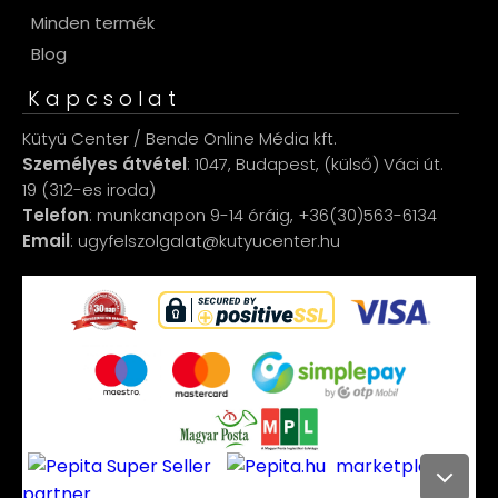
Minden termék
Blog
Kapcsolat
Kütyü Center / Bende Online Média kft.
Személyes átvétel
: 1047, Budapest, (külső) Váci út.
19 (312-es iroda)
Telefon
: munkanapon 9-14 óráig, +36(30)563-6134
Email
: ugyfelszolgalat@kutyucenter.hu
marketplace
partner