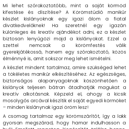
Mi lehet szórakoztatóbb, mint a saját körmöd
kifestése és díszítése? A Körömstúdió manikűr
készlet kislányoknak egy igazi álom a fiatal
divatkedvelőknek! Ha szeretnél egy igazán
különleges és kreatív ajándékot adni, ez a készlet
biztosan lenyűgözi majd a kislányokat. Ezzel a
szettel nemcsak a körömfestés válik
gyerekjátékossá, hanem egy szórakoztató, közös
élménnyé is, amit sokszor meg lehet ismételni.
A készlet mindent tartalmaz, amire szükséged lehet
a tökéletes manikűr elkészítéséhez. Az egészséges,
biztonságos alapanyagoknak köszönhetően a
kislányok teljesen bátran átadhatják magukat a
kreatív alkotásnak. Képzeld el, ahogy a kicsik
mosolygós arcával készítik el saját egyedi körmöket
– minden kislánynak igazi öröm lesz!
A csomag tartalmaz egy körömszárítót, így a lakk
gyorsan megszárad, hogy hamar indulhasson a