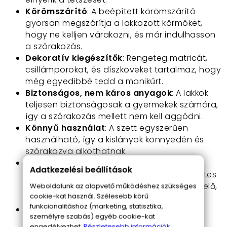
Körömszárító
: A beépített körömszárító
gyorsan megszárítja a lakkozott körmöket,
hogy ne kelljen várakozni, és már indulhasson
a szórakozás.
Dekoratív kiegészítők
: Rengeteg matricát,
csillámporokat, és díszköveket tartalmaz, hogy
még egyedibbé tedd a manikűrt.
Biztonságos, nem káros anyagok
: A lakkok
teljesen biztonságosak a gyermekek számára,
így a szórakozás mellett nem kell aggódni.
Könnyű használat
: A szett egyszerűen
használható, így a kislányok könnyedén és
szórakozva alkothatnak.
Minden, amire szükséged van
: A szett
Adatkezelési beállítások
mindent tartalmaz, ami szükséges a tökéletes
körmök elkészítéséhez: lakkok, díszítők, reszelő,
Weboldalunk az alapvető működéshez szükséges
cookie-kat használ. Szélesebb körű
szárító, stb.
funkcionalitáshoz (marketing, statisztika,
Ajándéknak tökéletes
: Ha születésnapot,
személyre szabás) egyéb cookie-kat
ünnepet vagy más különleges alkalmat
engedélyezhet.
Részletesebb információk.