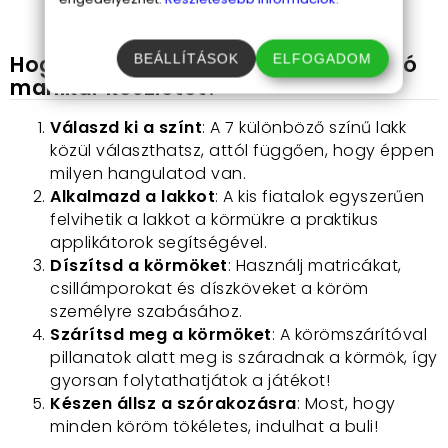
keresel, ez a készlet ideális választás!
Hogyan használhatod a körömstúdió
BEÁLLÍTÁSOK
ELFOGADOM
manikűr készletet?
Válaszd ki a színt
: A 7 különböző színű lakk
közül választhatsz, attól függően, hogy éppen
milyen hangulatod van.
Alkalmazd a lakkot
: A kis fiatalok egyszerűen
felvihetik a lakkot a körmükre a praktikus
applikátorok segítségével.
Díszítsd a körmöket
: Használj matricákat,
csillámporokat és díszköveket a köröm
személyre szabásához.
Szárítsd meg a körmöket
: A körömszárítóval
pillanatok alatt meg is száradnak a körmök, így
gyorsan folytathatjátok a játékot!
Készen állsz a szórakozásra
: Most, hogy
minden köröm tökéletes, indulhat a buli!