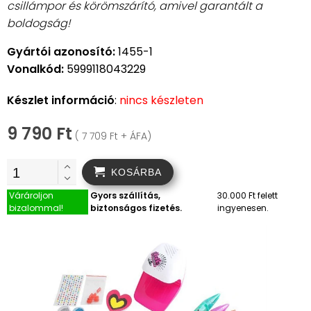
csillámpor és körömszárító, amivel garantált a
boldogság!
Gyártói azonosító:
1455-1
Vonalkód:
5999118043229
Készlet információ
:
nincs készleten
9 790 Ft
( 7 709 Ft + ÁFA)
KOSÁRBA
Várároljon
Gyors szállítás,
30.000 Ft felett
bizalommal!
biztonságos fizetés.
ingyenesen.