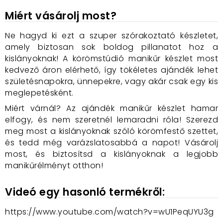
Miért vásárolj most?
Ne hagyd ki ezt a szuper szórakoztató készletet,
amely biztosan sok boldog pillanatot hoz a
kislányoknak! A körömstúdió manikűr készlet most
kedvező áron elérhető, így tökéletes ajándék lehet
születésnapokra, ünnepekre, vagy akár csak egy kis
meglepetésként.
Miért várnál? Az ajándék manikűr készlet hamar
elfogy, és nem szeretnél lemaradni róla! Szerezd
meg most a kislányoknak szóló körömfestő szettet,
és tedd még varázslatosabbá a napot! Vásárolj
most, és biztosítsd a kislányoknak a legjobb
manikűrélményt otthon!
Videó egy hasonló termékről:
https://www.youtube.com/watch?v=wU1PeqUYU3g