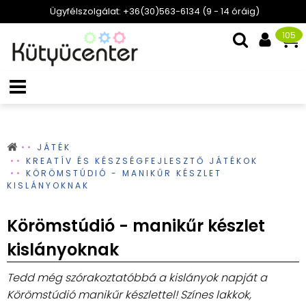
Ügyfélszolgálat: +36(30)563-6134 (9 - 14 óráig)
105
JÁTÉK
KREATÍV ÉS KÉSZSÉGFEJLESZTŐ JÁTÉKOK
KÖRÖMSTÚDIÓ - MANIKŰR KÉSZLET
KISLÁNYOKNAK
Körömstúdió - manikűr készlet
kislányoknak
Tedd még szórakoztatóbbá a kislányok napját a
Körömstúdió manikűr készlettel! Színes lakkok,