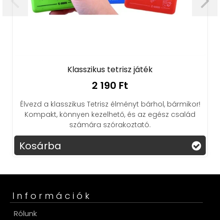
A
Klasszikus tetrisz játék
2 190 Ft
Szórak
Élvezd a klasszikus Tetrisz élményt bárhol, bármikor!
Kompakt, könnyen kezelhető, és az egész család
számára szórakoztató.
Kosárba
Kos
Információk
Rólunk