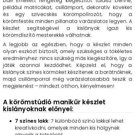
buli! Emellett rengeteg kiegészítőt találsz benne,
például matricákat, csillámport, dekoratív köveket
és egy szivecskés körömpolírozót, hogy a
körömfestés minden pillanata varázslatos legyen. A
készlet segítségével a kislányok igazi kis
körömdíszítő mesterekké válhatnak.
A legjobb az egészben, hogy a készlet minden
olyan eszközt biztosít, amely szükséges a tökéletes
eredményhez: nincs szükség más kiegészítőre, így a
játék azonnal kezdődhet. Képzeld el, hogy a
kislányok színes körmöket készítenek a barátnőknek,
majd csillámporral még varázslatosabbá teszik a
megjelenést – mindezt otthon, kényelmesen!
A körömstúdió manikűr készlet
kislányoknak előnyei:
7 színes lakk
: 7 különböző színű lakkal lehet
kreatívkodni, amelyek minden kis hölgynek
elnyerik a tetszését.