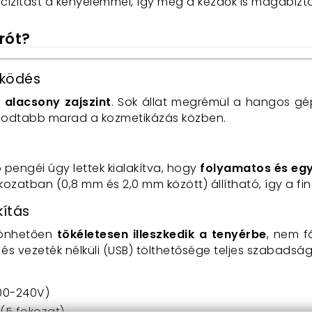
ecizitást a kényelemmel,
így még a kezdők is magabizto
írót?
űködés
z
alacsony zajszint
.
Sok állat megrémül a hangos gép
odtabb marad a kozmetikázás közben.
pengéi úgy lettek kialakítva,
hogy
folyamatos és eg
kozatban (0,
8 mm és 2,
0 mm között) állítható,
így a fi
kítás
zönhetően
tökéletesen illeszkedik a tenyérbe
,
nem fá
) és vezeték nélküli (USB) tölthetősége teljes szabad
100-240V)
(5 fokozat)