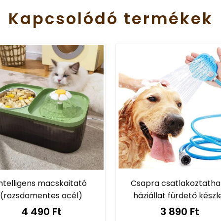
Kapcsolódó
termékek
ntelligens macskaitató
Csapra csatlakoztatha
(rozsdamentes acél)
háziállat fürdető készl
4 490 Ft
3 890 Ft