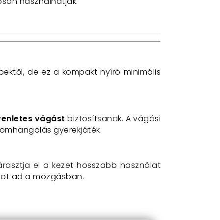
san használhatják.
ektől,
de ez a kompakt nyíró minimális
yenletes vágást
biztosítsanak.
A vágási
nomhangolás gyerekjáték.
rasztja el a kezet hosszabb használat
ságot ad a mozgásban.