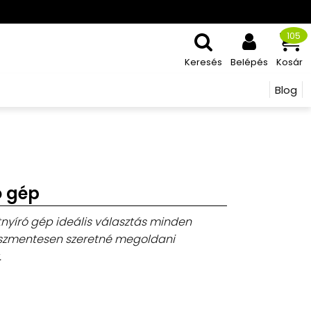
105
Keresés
Belépés
Kosár
Blog
ó gép
atnyíró gép ideális választás minden
esszmentesen szeretné megoldani
.