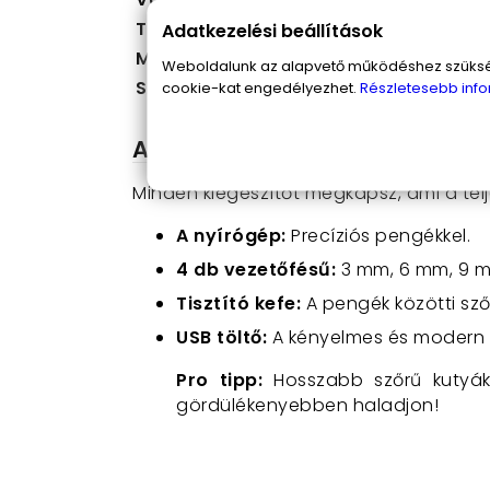
Töltési idő
4-6 óra
Adatkezelési beállítások
Méretek
4,5 x 17 x 3,5 cm
Weboldalunk az alapvető működéshez szüksége
Súly
0,217 kg (könnyű k
cookie-kat engedélyezhet.
Részletesebb info
A kisállat szőrnyíró csomag 
Minden kiegészítőt megkapsz,
ami a tel
A nyírógép:
Precíziós pengékkel.
4 db vezetőfésű:
3 mm,
6 mm,
9 m
Tisztító kefe:
A pengék közötti sző
USB töltő:
A kényelmes és modern 
Pro tipp:
Hosszabb szőrű kutyák
gördülékenyebben haladjon!