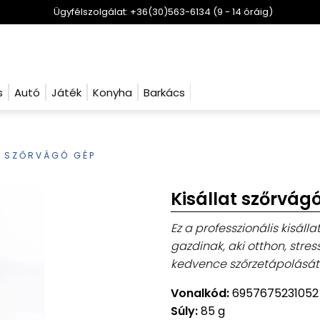
Ügyfélszolgálat: +36(30)563-6134 (9 - 14 óráig)
s
Autó
Játék
Konyha
Barkács
T SZŐRVÁGÓ GÉP
Kisállat szőrvág
Ez a professzionális kisáll
gazdinak, aki otthon, str
kedvence szőrzetápolását
Vonalkód:
6957675231052
Súly:
85 g