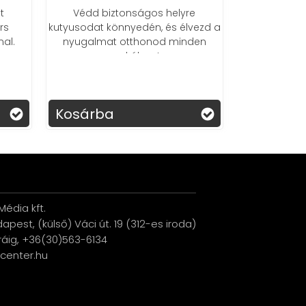
lézerrel – 
t
Védd biztonságos helyre
okos
rs
kutyusodat könnyedén, és élvezd a
al.
nyugalmat otthonod minden
sarkában!
Kosárba
Kosárba
édia kft.
udapest, (külső) Váci út. 19 (312-es iroda)
ráig, +36(30)563-6134
ucenter.hu