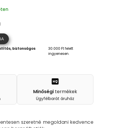
eten
)
BA
llítás, biztonságos
30.000 Ft felett
ingyenesen.
Minőségi
termékek
n
Ügyfélbarát áruház
entesen szeretné megoldani kedvence