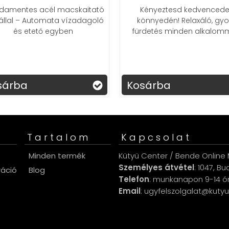
damentes acél macskaitató
Kényeztesd kedvencede
tállal – Automata vízadagoló
könnyedén! Relaxáló, gyo
és etető egyben
fürdetés minden alkalomm
sárba
Kosárba
Tartalom
Kapcsolat
s
Minden termék
Kütyü Center / Bende Online M
Személyes átvétel
: 1047, B
ráció
Blog
Telefon
: munkanapon 9-14 ó
Email
: ugyfelszolgalat@kuty