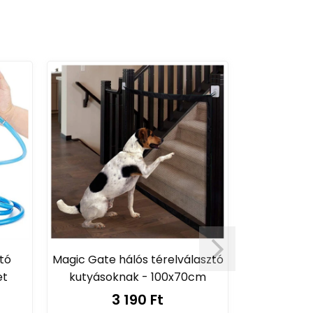
tó
Magic Gate hálós térelválasztó
Automata,
et
kutyásoknak - 100x70cm
4
3 190 Ft
Interaktív 