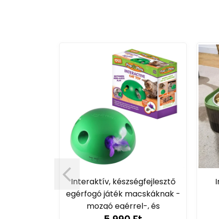
Interaktív, készségfejlesztő
I
egérfogó játék macskáknak -
mozgó egérrel-, és
kisállat fésű
5 990 Ft
hangeffektekkel