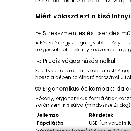
szőrzetápolását.
A készülék ötvözi a pr
Miért válaszd ezt a kisállatny
🐾 Stresszmentes és csendes m
A készülék egyik legnagyobb előnye a
rezgéssel dolgozik,
így kedvenced nyug
✂️ Precíz vágás húzás nélkül
Felejtse el a fájdalmas rángatást!
A gép 
hossz a gépen található tárcsával 5 fo
🧤 Ergonomikus és kompakt kiala
Vékony,
ergonomikus formájának kös
során sem.
Kis súlya (mindössze 21 dkg
Jellemző
Részletek
Tápellátás
USB (univerzális 
Vágási hossz (alap)
0,8 mm – 2,0 mm 