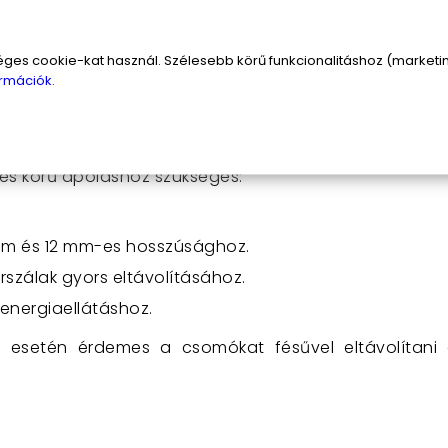
s cookie-kat használ. Szélesebb körű funkcionalitáshoz (marketing
ivitel)
rmációk.
tartalma
jes körű ápoláshoz szükséges:
m és 12 mm-es hosszúsághoz.
rszálak gyors eltávolításához.
energiaellátáshoz.
 esetén érdemes a csomókat fésűvel eltávolítani