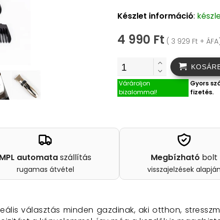
Készlet információ
:
készl
4 990 Ft
( 3 929 Ft + ÁFA
KOSÁR
Várároljon
Gyors szá
bizalommal!
fizetés.
MPL automata
szállítás
Megbízható
bolt
rugamas átvétel
visszajelzések alapjá
ideális választás minden gazdinak,
aki otthon,
stresszm