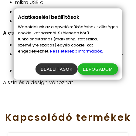
mikro USB c
Iphone töltő
Adatkezelési beállítások
USB
Weboldalunk az alapvető működéshez szükséges
A csomag tartalma:
cookie-kat használ. Szélesebb körű
funkcionalitáshoz (marketing, statisztika,
1 x Power bank
személyre szabás) egyéb cookie-kat
engedélyezhet.
Részletesebb információk.
4 x Beépített kábel: iphone, mikro USB, mikro
USB c, USB
BEÁLLÍTÁSOK
ELFOGADOM
1 x Különálló Usb kábel
A szín és a design változhat
Kapcsolódó
termékek