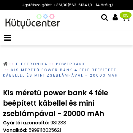
Ügyfélszolgálat: +36(30)563-6134 (9 - 14 óráig)
105
ELEKTRONIKA
POWERBANK
KIS MÉRETŰ POWER BANK 4 FÉLE BEÉPÍTETT
KÁBELLEL ÉS MINI ZSEBLÁMPÁVAL - 20000 MAH
Kis méretű power bank 4 féle
beépített kábellel és mini
zseblámpával - 20000 mAh
Gyártói azonosító:
981288
Vonalkód:
5999118025621