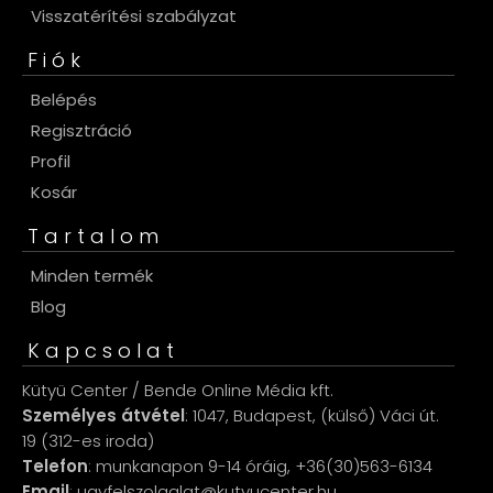
Visszatérítési szabályzat
Fiók
Belépés
Regisztráció
Profil
Kosár
Tartalom
Minden termék
Blog
Kapcsolat
Kütyü Center / Bende Online Média kft.
Személyes átvétel
: 1047, Budapest, (külső) Váci út.
19 (312-es iroda)
Telefon
: munkanapon 9-14 óráig, +36(30)563-6134
Email
: ugyfelszolgalat@kutyucenter.hu