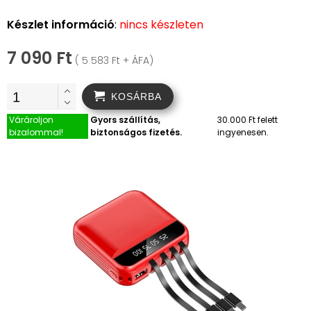
Készlet információ
:
nincs készleten
7 090 Ft
( 5 583 Ft + ÁFA)
KOSÁRBA
Várároljon
Gyors szállítás,
30.000 Ft felett
bizalommal!
biztonságos fizetés.
ingyenesen.