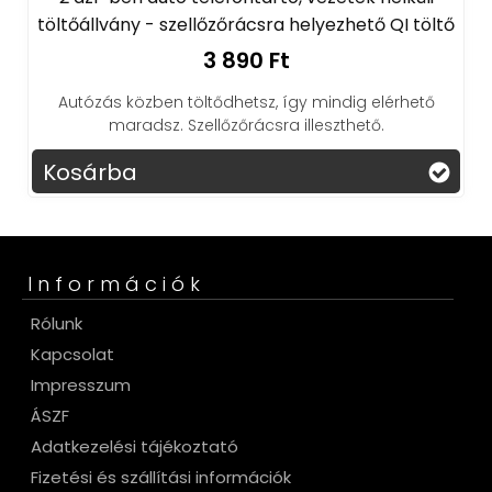
töltőállvány - szellőzőrácsra helyezhető QI töltő
3 890 Ft
Autózás közben töltődhetsz, így mindig elérhető
maradsz. Szellőzőrácsra illeszthető.
Kosárba
Információk
Rólunk
Kapcsolat
Impresszum
ÁSZF
Adatkezelési tájékoztató
Fizetési és szállítási információk