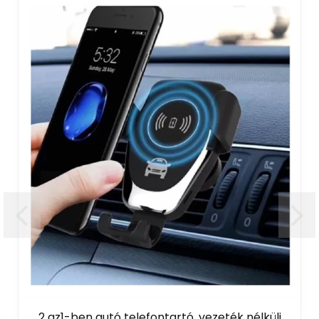
2 az1-ben autó telefontartó, vezeték nélküli