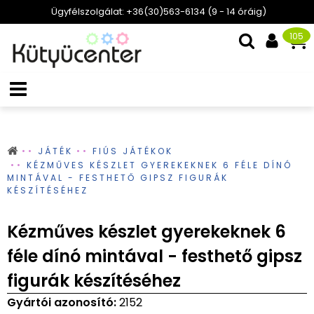
Ügyfélszolgálat: +36(30)563-6134 (9 - 14 óráig)
105
JÁTÉK
FIÚS JÁTÉKOK
KÉZMŰVES KÉSZLET GYEREKEKNEK 6 FÉLE DÍNÓ
MINTÁVAL - FESTHETŐ GIPSZ FIGURÁK
KÉSZÍTÉSÉHEZ
Kézműves készlet gyerekeknek 6
féle dínó mintával - festhető gipsz
figurák készítéséhez
Gyártói azonosító:
2152