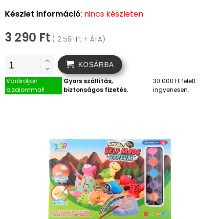
Készlet információ
:
nincs készleten
3 290 Ft
( 2 591 Ft + ÁFA)
KOSÁRBA
Várároljon
Gyors szállítás,
30.000 Ft felett
bizalommal!
biztonságos fizetés.
ingyenesen.