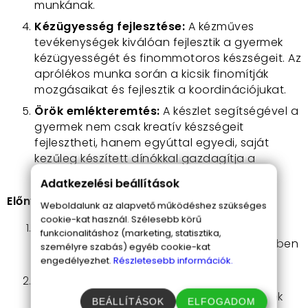
munkának.
Kézügyesség fejlesztése:
A kézműves
tevékenységek kiválóan fejlesztik a gyermek
kézügyességét és finommotoros készségeit. Az
aprólékos munka során a kicsik finomítják
mozgásaikat és fejlesztik a koordinációjukat.
Örök emlékteremtés:
A készlet segítségével a
gyermek nem csak kreatív készségeit
fejlesztheti, hanem egyúttal egyedi, saját
kezűleg készített dínókkal gazdagítja a
játékgyűjteményét.
Adatkezelési beállítások
Előnyök:
Weboldalunk az alapvető működéshez szükséges
cookie-kat használ. Szélesebb körű
Kreatív szórakozás:
A gyermek órákon
funkcionalitáshoz (marketing, statisztika,
keresztül élvezheti a kreatív alkotást, miközben
személyre szabás) egyéb cookie-kat
saját őslány világát hozza létre.
engedélyezhet.
Részletesebb információk.
Fejleszti a kézügyességet:
A kézműves
tevékenységek kiválóan fejlesztik a gyermek
BEÁLLÍTÁSOK
ELFOGADOM