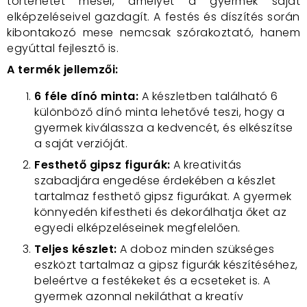
történetet mesél, amelyet a gyermek saját
elképzeléseivel gazdagít. A festés és díszítés során
kibontakozó mese nemcsak szórakoztató, hanem
egyúttal fejlesztő is.
A termék jellemzői:
6 féle dínó minta:
A készletben található 6
különböző dínó minta lehetővé teszi, hogy a
gyermek kiválassza a kedvencét, és elkészítse
a saját verzióját.
Festhető gipsz figurák:
A kreativitás
szabadjára engedése érdekében a készlet
tartalmaz festhető gipsz figurákat. A gyermek
könnyedén kifestheti és dekorálhatja őket az
egyedi elképzeléseinek megfelelően.
Teljes készlet:
A doboz minden szükséges
eszközt tartalmaz a gipsz figurák készítéséhez,
beleértve a festékeket és a ecseteket is. A
gyermek azonnal nekiláthat a kreatív