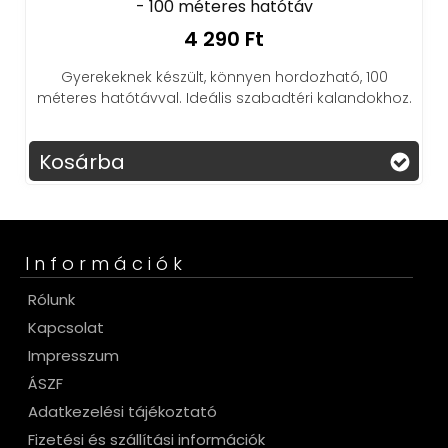
- 100 méteres hatótáv
4 290 Ft
Gyerekeknek készült, könnyen hordozható, 100
méteres hatótávval. Ideális szabadtéri kalandokhoz.
Kosárba
Információk
Rólunk
Kapcsolat
Impresszum
ÁSZF
Adatkezelési tájékoztató
Fizetési és szállítási információk