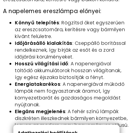
A napelemes ereszlámpa előnyei:
Könnyű telepítés
: Rögzítsd őket egyszerűen
az ereszcsatornára, kerítésre vagy bármilyen
kívánt felületre.
Időjárásálló kialakítás
: Cseppálló borítással
rendelkeznek, így bírják az esőt és a zord
időjárási körülményeket.
Hosszú világítási idő
: A napenergiával
töltődő akkumulátorok hosszan világítanak,
így egész éjszaka biztosítják a fényt.
Energiatakarékos
: A napenergiával működő
lámpák nem fogyasztanak áramot, így
környezetbarát és gazdaságos megoldást
nyújtanak.
Elegáns megjelenés
: A fehér színű lámpák
diszkréten illeszkednek bármilyen környezetbe,
legyen az modern vagy hagyományos stílusú.