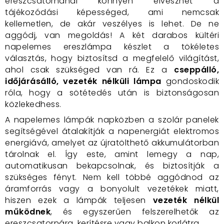
ereszcsatornánál könnyen elveszhet a
tájékozódási képességed, ami nemcsak
kellemetlen, de akár veszélyes is lehet. De ne
aggódj, van megoldás! A két darabos kültéri
napelemes ereszlámpa készlet a tökéletes
választás, hogy biztosítsd a megfelelő világítást,
ahol csak szükséged van rá. Ez a
cseppálló,
időjárásálló, vezeték nélküli lámpa
gondoskodik
róla, hogy a sötétedés után is biztonságosan
közlekedhess.
A napelemes lámpák napközben a szolár panelek
segítségével átalakítják a napenergiát elektromos
energiává, amelyet az újratölthető akkumulátorban
tárolnak el. Így este, amint lemegy a nap,
automatikusan bekapcsolnak, és biztosítják a
szükséges fényt. Nem kell többé aggódnod az
áramforrás vagy a bonyolult vezetékek miatt,
hiszen ezek a lámpák teljesen
vezeték nélkül
működnek
, és egyszerűen felszerelhetők az
ereszcsatornára, kerítésre vagy balkon korlátra.