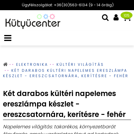
Ügyfélszolgálat: +36(30)563-6134 (9 - 14 óráig)
105
ELEKTRONIKA
KÜLTÉRI VILÁGÍTÁS
KÉT DARABOS KÜLTÉRI NAPELEMES ERESZLÁMPA
KÉSZLET - ERESZCSATORNÁRA, KERÍTÉSRE - FEHÉR
Két darabos kültéri napelemes
ereszlámpa készlet -
ereszcsatornára, kerítésre - fehér
Napelemes világítás: takarékos, környezetbarát