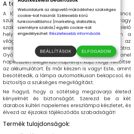
Adatkezelési beállítások
A termék használata
Weboldalunk az alapvető működéshez szükséges
A lámpák használata rendkívül egyszerű. Nincs
cookie-kat használ. Szélesebb körű
szükséged semmilyen speciális szerszámra vagy
funkcionalitáshoz (marketing, statisztika,
szakértelemre. Egyszerűen válaszd ki a megfelelő
személyre szabás) egyéb cookie-kat
engedélyezhet.
Részletesebb információk.
helyet, ahol a legnagyobb szükséged van a
világításra, és rögzítsd a lámpákat az
ereszcsatornára, kerítésre vagy balkon korlátra.
BEÁLLÍTÁSOK
ELFOGADOM
Győződj meg róla, hogy a napelem panel
napközben elegendő napfényt kap, hogy feltöltse
az akkumulátort. És már készen is vagy! Este, amint
besötétedik, a lámpa automatikusan bekapcsol, és
biztosítja a szükséges megvilágítást.
Ne hagyd, hogy a sötétség megzavarja életed
kényelmét és biztonságát. Szerezd be a két
darabos kültéri napelemes ereszlámpa készletet, és
élvezd az éjszakai tájékozódás szabadságát!
Termék tulajdonságok: