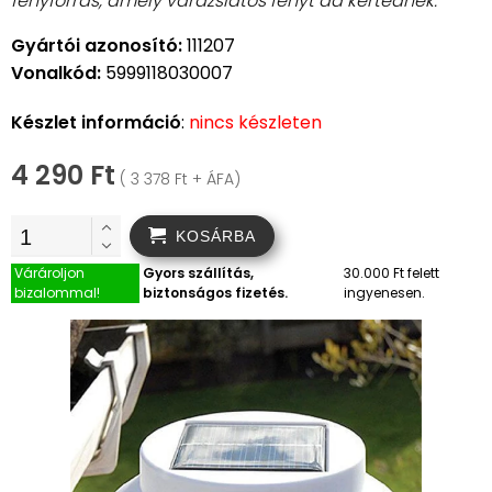
fényforrás, amely varázslatos fényt ad kertednek.
Gyártói azonosító:
111207
Vonalkód:
5999118030007
Készlet információ
:
nincs készleten
4 290 Ft
( 3 378 Ft + ÁFA)
KOSÁRBA
Várároljon
Gyors szállítás,
30.000 Ft felett
bizalommal!
biztonságos fizetés.
ingyenesen.