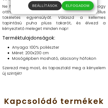
Ne hagyd ki ezt a fantasztikus lehetőséget, hogy
BEÁLLÍTÁSOK
ELFOGADOM
otthonodba varázsold a komfort és a stílus
tökéletes egyensúlyát. Válaszd a kellemes
tapintású puha plüss takarót, és élvezd a
kényeztető meleget minden nap!
Terméktulajdonságok:
Anyaga: 100% poliészter
Méret: 200x230 cm
Mosógépben mosható, alacsony hőfokon
Szerezd meg most, és tapasztald meg a kényelem
új szintjét!
Kapcsolódó
termékek