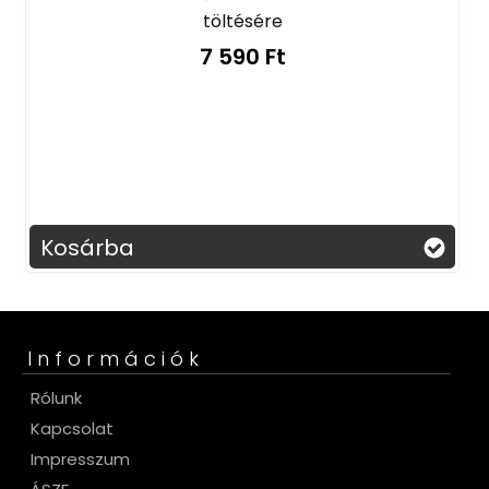
töltésére
7 590 Ft
3 az 1-ben gőzölő
Megszépíti ked
masszírozva, pihente
Kosárba
Információk
Rólunk
Kapcsolat
Impresszum