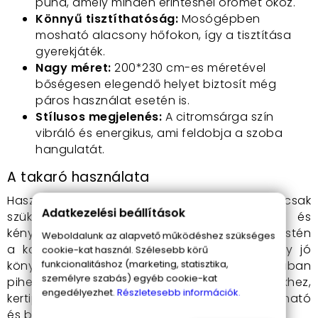
puha, amely minden érintésnél örömet okoz.
Könnyű tisztíthatóság:
Mosógépben
mosható alacsony hőfokon, így a tisztítása
gyerekjáték.
Nagy méret:
200*230 cm-es méretével
bőségesen elegendő helyet biztosít még
páros használat esetén is.
Stílusos megjelenés:
A citromsárga szín
vibráló és energikus, ami feldobja a szoba
hangulatát.
A takaró használata
Használd ezt a takarót bármikor, amikor csak
Adatkezelési beállítások
szükséged van egy kis extra melegségre és
kényeztetésre. Tökéletes választás egy hideg estén
Weboldalunk az alapvető működéshez szükséges
a kanapén, amikor egy forró ital mellett egy jó
cookie-kat használ. Szélesebb körű
funkcionalitáshoz (marketing, statisztika,
könyvbe merülsz, vagy amikor a hálószobában
személyre szabás) egyéb cookie-kat
pihensz egy hosszú nap után. Piknikekhez,
engedélyezhet.
Részletesebb információk.
kertipartikhoz is ideális, hiszen könnyen hordozható
és bármilyen felületen kényelmet nyújt.