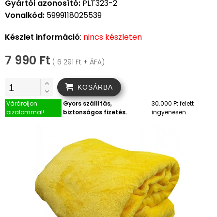
Gyártói azonosító:
PLT323-2
Vonalkód:
5999118025539
Készlet információ
:
nincs készleten
7 990 Ft
( 6 291 Ft + ÁFA)
KOSÁRBA
Várároljon
Gyors szállítás,
30.000 Ft felett
bizalommal!
biztonságos fizetés.
ingyenesen.