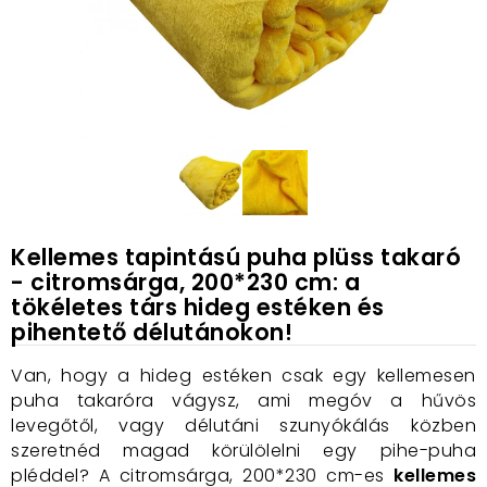
Kellemes tapintású puha plüss takaró
- citromsárga, 200*230 cm: a
tökéletes társ hideg estéken és
pihentető délutánokon!
Van, hogy a hideg estéken csak egy kellemesen
puha takaróra vágysz, ami megóv a hűvös
levegőtől, vagy délutáni szunyókálás közben
szeretnéd magad körülölelni egy pihe-puha
pléddel? A citromsárga, 200*230 cm-es
kellemes