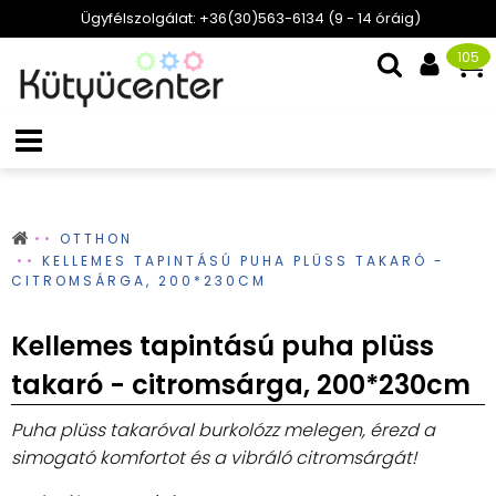
Ügyfélszolgálat: +36(30)563-6134 (9 - 14 óráig)
105
OTTHON
KELLEMES TAPINTÁSÚ PUHA PLÜSS TAKARÓ -
CITROMSÁRGA, 200*230CM
Kellemes tapintású puha plüss
takaró - citromsárga, 200*230cm
Puha plüss takaróval burkolózz melegen, érezd a
simogató komfortot és a vibráló citromsárgát!