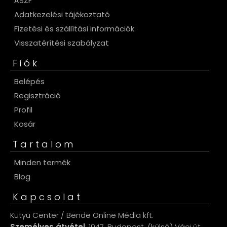
ÁSZF
Adatkezelési tájékoztató
Fizetési és szállítási információk
Visszatérítési szabályzat
Fiók
Belépés
Regisztráció
Profil
Kosár
Tartalom
Minden termék
Blog
Kapcsolat
Kütyü Center / Bende Online Média kft.
Személyes átvétel
: 1047, Budapest, (külső) Váci út.