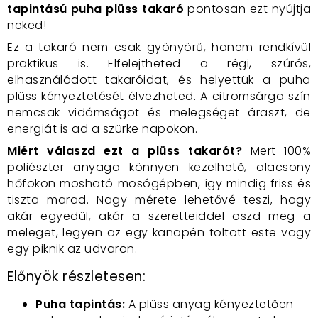
tapintású puha plüss takaró
pontosan ezt nyújtja
neked!
Ez a takaró nem csak gyönyörű, hanem rendkívül
praktikus is. Elfelejtheted a régi, szúrós,
elhasználódott takaróidat, és helyettük a puha
plüss kényeztetését élvezheted. A citromsárga szín
nemcsak vidámságot és melegséget áraszt, de
energiát is ad a szürke napokon.
Miért válaszd ezt a plüss takarót?
Mert 100%
poliészter anyaga könnyen kezelhető, alacsony
hőfokon mosható mosógépben, így mindig friss és
tiszta marad. Nagy mérete lehetővé teszi, hogy
akár egyedül, akár a szeretteiddel oszd meg a
meleget, legyen az egy kanapén töltött este vagy
egy piknik az udvaron.
Előnyök részletesen:
Puha tapintás:
A plüss anyag kényeztetően