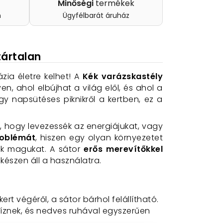
Minőségi
termékek
n
Ügyfélbarát áruház
tártalan
zia életre kelhet! A
Kék varázskastély
, ahol elbújhat a világ elől, és ahol a
y napsütéses piknikről a kertben, ez a
, hogy levezessék az energiájukat, vagy
roblémát
, hiszen egy olyan környezetet
ik magukat. A sátor
erős merevítőkkel
t készen áll a használatra.
rt végéről, a sátor bárhol felállítható.
víznek, és nedves ruhával egyszerűen