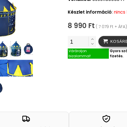
Készlet információ
:
nincs
8 990 Ft
( 7 079 Ft + ÁFA)
KOSÁR
Várároljon
Gyors szá
bizalommal!
fizetés.