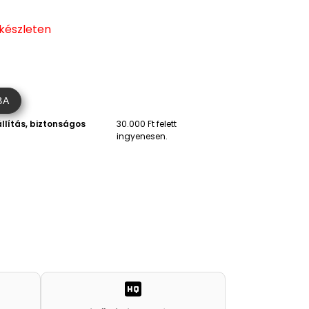
 készleten
BA
llítás, biztonságos
30.000 Ft felett
ingyenesen.