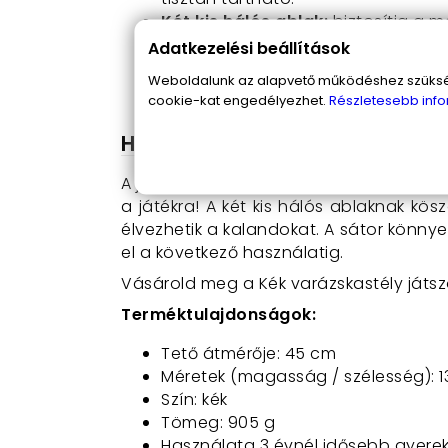
Két kis hálós ablak:
biztosítja a m
Hordozhatóság:
a mellékelt hord
Adatkezelési beállítások
Kreatív és érzelmes játékra öszt
Weboldalunk az alapvető működéshez szüksége
utat.
cookie-kat engedélyezhet.
Részletesebb info
Hogyan használd a Kék varázs
A játszósátor használata rendkívül egysz
a játékra! A két kis hálós ablaknak kö
élvezhetik a kalandokat. A sátor könny
el a következő használatig.
Vásárold meg a Kék varázskastély játsz
Terméktulajdonságok:
Tető átmérője: 45 cm
Méretek (magasság / szélesség): 1
Szín: kék
Tömeg: 905 g
Használata 3 évnél idősebb gyere