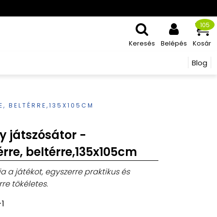
105
Keresés
Belépés
Kosár
Blog
, BELTÉRRE,135X105CM
y játszósátor -
érre, beltérre,135x105cm
a a játékot, egyszerre praktikus és
re tökéletes.
-1