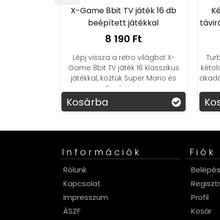
tós robot
X-Game 8bit TV játék 16 db
Ké
beépített játékkal
távir
Ft
8 190 Ft
él – a ROBO
lvarázsolja a
Lépj vissza a retro világba! X-
Tur
erezd be, és
Game 8bit TV játék 16 klasszikus
kéto
 perceket a
játékkal, köztük Super Mario és
akadál
!
Duck Hunt.
Kosárba
Ko
Információk
Fiók
Rólunk
Belépé
Kapcsolat
Regiszt
Impresszum
Profil
ÁSZF
Kosár