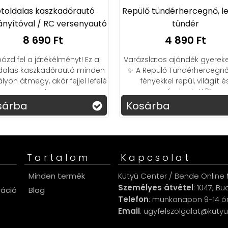
toldalas kaszkadőrautó
Repülő tündérhercegnő, l
ányítóval / RC versenyautó
tündér
8 690 Ft
4 890 Ft
bózd fel a játékélményt! Ez a
Varázslatos ajándék gyereke
ldalas kaszkadőrautó minden
✨ A Repülő Tündérhercegnő
yon átmegy, akár fejjel lefelé
fényekkel repül, világít é
is!
szórakoztat! 🚀
sárba
Kosárba
Tartalom
Kapcsolat
s
Minden termék
Kütyü Center / Bende Online M
Személyes átvétel
: 1047, B
ráció
Blog
Telefon
: munkanapon 9-14 ó
Email
: ugyfelszolgalat@kuty