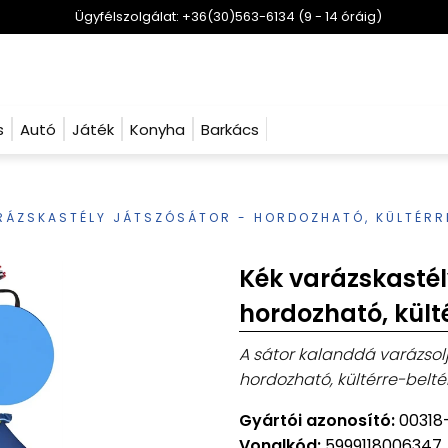
Ügyfélszolgálat: +36(30)563-6134 (9 - 14 óráig)
s
Autó
Játék
Konyha
Barkács
RÁZSKASTÉLY JÁTSZÓSÁTOR - HORDOZHATÓ, KÜLTÉRRE
Kék varázskastél
hordozható, kült
A sátor kalanddá varázsolj
hordozható, kültérre-beltér
Gyártói azonosító:
00318
Vonalkód:
5999118006347