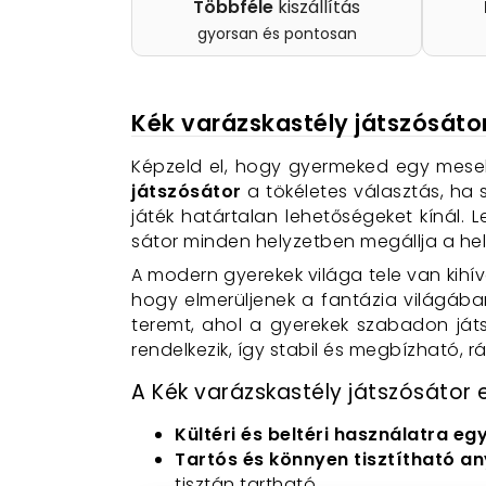
Többféle
kiszállítás
gyorsan és pontosan
Kék varázskastély játszósátor
Képzeld el, hogy gyermeked egy mesebe
játszósátor
a tökéletes választás, ha 
játék határtalan lehetőségeket kínál.
sátor minden helyzetben megállja a hel
A modern gyerekek világa tele van kihí
hogy elmerüljenek a fantázia világába
teremt, ahol a gyerekek szabadon ját
rendelkezik, így stabil és megbízható, 
A Kék varázskastély játszósátor e
Kültéri és beltéri használatra eg
Tartós és könnyen tisztítható an
tisztán tartható.