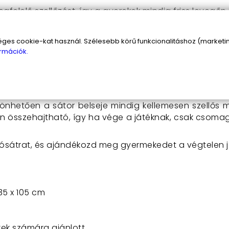
egfelelő szellőzést, így a gyerekek mindig friss levegőn
ozótáskának köszönhetően könnyedén szállítható és tá
önöz:
a varázslatos kastély formája és a tépőzáras bej
s cookie-kat használ. Szélesebb körű funkcionalitáshoz (marketing
rmációk.
kastély játszósátrat?
erű és gyors. Csak bontsd ki a hordozótáskából, állíts
szönhetően a sátor belseje mindig kellemesen szellős
en összehajtható, így ha vége a játéknak, csak csoma
ósátrat, és ajándékozd meg gyermekedet a végtelen já
35 x 105 cm
kek számára ajánlott