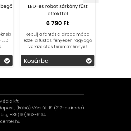
ebegő
LED-es robot sárkány füst
LIZARD - É
effekttel
6 790 Ft
8
knek!
Repülj a fantázia birodalmába
Tedd még
 LED
ezzel a füstös, fényesen ragyogó
játékidőt
s
varázslatos teremtménnyel!
távirányít
koordin
szórakoz
Kosárba
Kosárba
g
édia kft.
udapest, (külső) Váci út. 19 (312-es iroda)
ráig, +36(30)563-6134
ucenter.hu