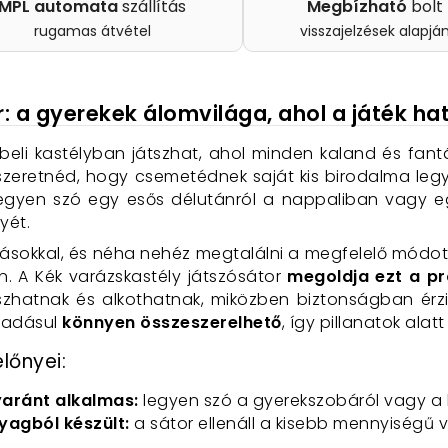
MPL automata
szállítás
Megbízható
bolt
rugamas átvétel
visszajelzések alapjá
: a gyerekek álomvilága, ahol a játék ha
li kastélyban játszhat, ahol minden kaland és fantá
szeretnéd, hogy csemetédnek saját kis birodalma legyen
 Legyen szó egy esős délutánról a nappaliban vagy eg
yét.
vásokkal, és néha nehéz megtalálni a megfelelő módot
n. A Kék varázskastély játszósátor
megoldja ezt a p
szhatnak és alkothatnak, miközben biztonságban érz
ráadásul
könnyen összeszerelhető
, így pillanatok alat
lőnyei:
yaránt alkalmas:
legyen szó a gyerekszobáról vagy a ke
yagból készült:
a sátor ellenáll a kisebb mennyiségű 