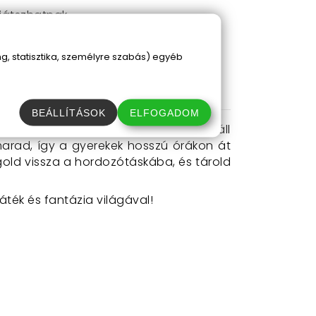
 játszhatnak.
rolható.
árat új kalandok felé nyitja meg az
, statisztika, személyre szabás) egyéb
BEÁLLÍTÁSOK
ELFOGADOM
d fel a merevítőkkel, és máris készen áll
 marad, így a gyerekek hosszú órákon át
gold vissza a hordozótáskába, és tárold
ték és fantázia világával!