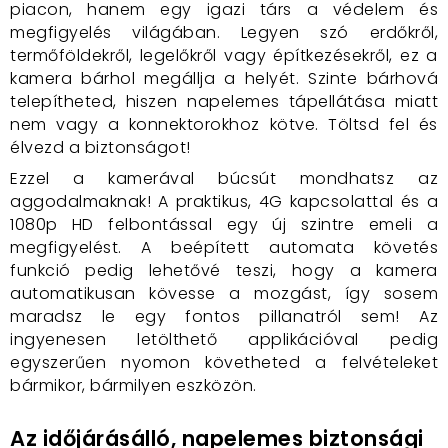
piacon, hanem egy igazi társ a védelem és
megfigyelés világában. Legyen szó erdőkről,
termőföldekről, legelőkről vagy építkezésekről, ez a
kamera bárhol megállja a helyét. Szinte bárhová
telepítheted, hiszen napelemes tápellátása miatt
nem vagy a konnektorokhoz kötve. Töltsd fel és
élvezd a biztonságot!
Ezzel a kamerával búcsút mondhatsz az
aggodalmaknak! A praktikus, 4G kapcsolattal és a
1080p HD felbontással egy új szintre emeli a
megfigyelést. A beépített automata követés
funkció pedig lehetővé teszi, hogy a kamera
automatikusan kövesse a mozgást, így sosem
maradsz le egy fontos pillanatról sem! Az
ingyenesen letölthető applikációval pedig
egyszerűen nyomon követheted a felvételeket
bármikor, bármilyen eszközön.
Az időjárásálló, napelemes biztonsági