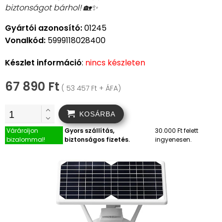
biztonságot bárhol! 🏡✨
Gyártói azonosító:
01245
Vonalkód:
5999118028400
Készlet információ
:
nincs készleten
67 890 Ft
( 53 457 Ft + ÁFA)
KOSÁRBA
Várároljon
Gyors szállítás,
30.000 Ft felett
bizalommal!
biztonságos fizetés.
ingyenesen.