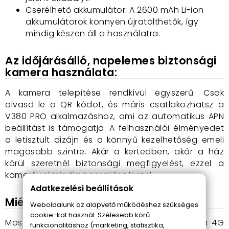
Cserélhető akkumulátor: A 2600 mAh Li-ion
akkumulátorok könnyen újratölthetők, így
mindig készen áll a használatra.
Az időjárásálló, napelemes biztonsági
kamera használata:
A kamera telepítése rendkívül egyszerű. Csak
olvasd le a QR kódot, és máris csatlakozhatsz a
V380 PRO alkalmazáshoz, ami az automatikus APN
beállítást is támogatja. A felhasználói élményedet
a letisztult dizájn és a könnyű kezelhetőség emeli
magasabb szintre. Akár a kertedben, akár a ház
körül szeretnél biztonsági megfigyelést, ezzel a
kamerával mindig naprakész leszel.
Adatkezelési beállítások
Miért érdemes azonnal vásárolnod?
Weboldalunk az alapvető működéshez szükséges
cookie-kat használ. Szélesebb körű
Most, hogy tudod, milyen előnyöket kínál ez a 4G
funkcionalitáshoz (marketing, statisztika,