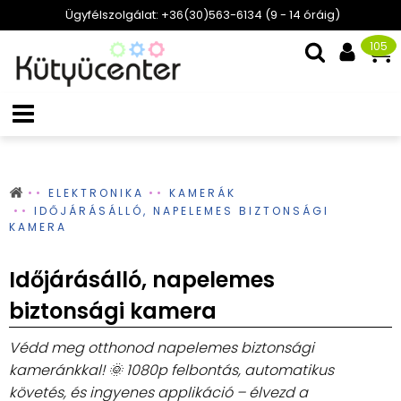
Ügyfélszolgálat: +36(30)563-6134 (9 - 14 óráig)
105
ELEKTRONIKA
KAMERÁK
IDŐJÁRÁSÁLLÓ, NAPELEMES BIZTONSÁGI
KAMERA
Időjárásálló, napelemes
biztonsági kamera
Védd meg otthonod napelemes biztonsági
kameránkkal! 🌞 1080p felbontás, automatikus
követés, és ingyenes applikáció – élvezd a