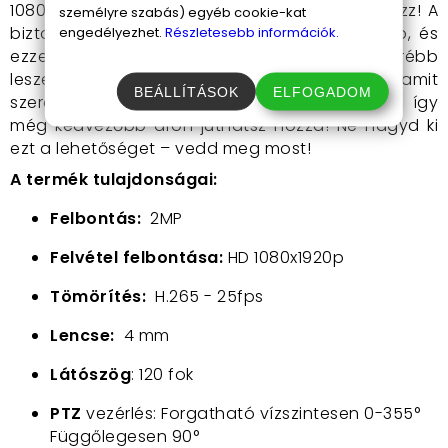
1080p napelemes biztonsági kamera, ne habozz! A
személyre szabás) egyéb cookie-kat
biztonságod és a nyugalmod a legfontosabb, és
engedélyezhet.
Részletesebb információk.
ezzel a termékkel garantáltan egy lépéssel előrébb
leszel! Ne várj a legrosszabbra, védd meg, amit
BEÁLLÍTÁSOK
ELFOGADOM
szeretsz! Ráadásul, most akciós áron kínáljuk, így
még kedvezőbb áron juthatsz hozzá! Ne hagyd ki
ezt a lehetőséget – vedd meg most!
A termék tulajdonságai:
Felbontás:
2MP
Felvétel felbontása:
HD 1080x1920p
Tömörítés:
H.265 - 25fps
Lencse:
4 mm
Látószög
: 120 fok
PTZ
vezérlés: Forgatható vízszintesen 0-355°
Függőlegesen 90°