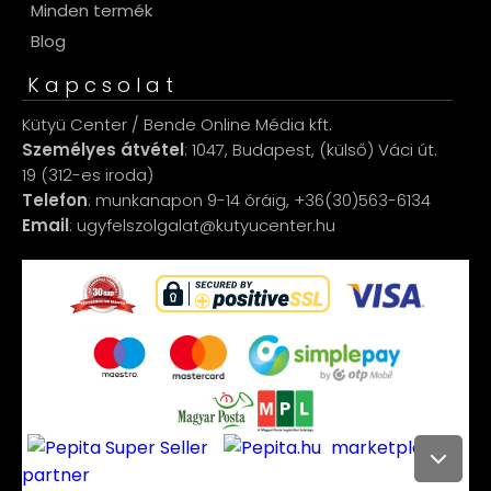
Minden termék
Blog
Kapcsolat
Kütyü Center / Bende Online Média kft.
Személyes átvétel
: 1047, Budapest, (külső) Váci út.
19 (312-es iroda)
Telefon
: munkanapon 9-14 óráig, +36(30)563-6134
Email
: ugyfelszolgalat@kutyucenter.hu
marketplace
partner