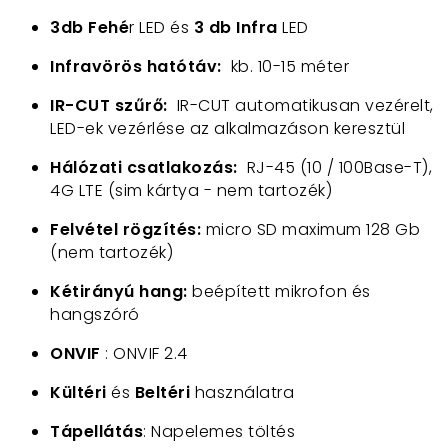
3db Fehé
r LED és
3 db Infra
LED
Infravörös hatótáv:
kb. 10-15 méter
IR-CUT szűrő:
IR-CUT automatikusan vezérelt,
LED-ek vezérlése az alkalmazáson keresztül
Hálózati csatlakozás:
RJ-45 (10 / 100Base-T),
4G LTE (sim kártya - nem tartozék)
Felvétel rögzítés:
micro SD maximum 128 Gb
(nem tartozék)
Kétirányú hang:
beépített mikrofon és
hangszóró
ONVIF
: ONVIF 2.4
Kültéri
és
Beltéri
használatra
Tápellátás
: Napelemes töltés