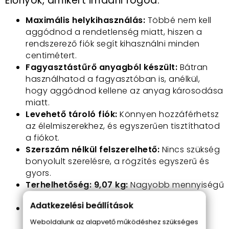
Előnyök, amikért imádni fogod:
Maximális helykihasználás:
Többé nem kell
aggódnod a rendetlenség miatt, hiszen a
rendszerező fiók segít kihasználni minden
centimétert.
Fagyasztástűrő anyagból készült:
Bátran
használhatod a fagyasztóban is, anélkül,
hogy aggódnod kellene az anyag károsodása
miatt.
Levehető tároló fiók:
Könnyen hozzáférhetsz
az élelmiszerekhez, és egyszerűen tisztíthatod
a fiókot.
Szerszám nélkül felszerelhető:
Nincs szükség
bonyolult szerelésre, a rögzítés egyszerű és
gyors.
Terhelhetőség: 9,07 kg:
Nagyobb mennyiségű
élelmiszert tárolhatsz biztonságosan.
Adatkezelési beállítások
Esztétikus megjelenés:
Fehér színével
bármilyen hűtőszekrénybe tökéletesen
Weboldalunk az alapvető működéshez szükséges