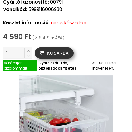
Gyártói azonosító:
00791
Vonalkód:
5999118008938
Készlet információ
:
nincs készleten
4 590 Ft
( 3 614 Ft + ÁFA)
KOSÁRBA
Várároljon
Gyors szállítás,
30.000 Ft felett
bizalommal!
biztonságos fizetés.
ingyenesen.