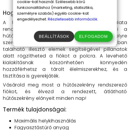
illeszkedik.
cookie-kat használ. Szélesebb körű
funkcionalitáshoz (marketing, statisztika,
Hogyan használd?
személyre szabás) egyéb cookie-kat
engedélyezhet.
Részletesebb információk.
A hűtőszekrény rendszerező fiók használata
rendkívül egyszerű. Először is, válaszd ki a
hűtőszekrényedben azt a polcot, amelyre
BEÁLLÍTÁSOK
ELFOGADOM
szeretnéd rögzíteni a fiókot. A csomagban
található illesztő elemek segítségével pillanatok
alatt rögzítheted a fiókot a polcra. A levehető
kialakításnak köszönhetően könnyedén
hozzáférhetsz a tárolt élelmiszerekhez, és a
tisztítása is gyerekjáték.
Vásárold meg most a hűtőszekrény rendszerező
fiókot, és élvezd a rendezett, átlátható
hűtőszekrény előnyeit minden nap!
Termék tulajdonságai:
Maximális helykihasználás
Fagyasztástűrő anyag