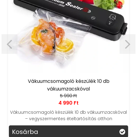
somagoló készülék 10 db
WATER+ Fali csatla
vákuumzacskóval
5 990 Ft
4 990 Ft
Meleg víz pillanatok a
rá! A WATER+ LED kije
 készülék 10 db vákuumzacskóval
haték
mentes ételtartósítás otthon
Kosárba