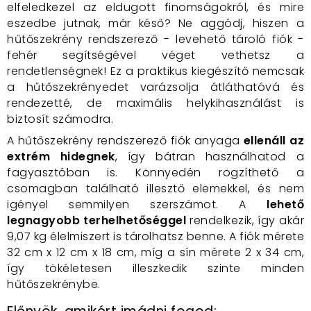
elfeledkezel az eldugott finomságokról, és mire
eszedbe jutnak, már késő? Ne aggódj, hiszen a
hűtőszekrény rendszerező - levehető tároló fiók -
fehér segítségével véget vethetsz a
rendetlenségnek! Ez a praktikus kiegészítő nemcsak
a hűtőszekrényedet varázsolja átláthatóvá és
rendezetté, de maximális helykihasználást is
biztosít számodra.
A hűtőszekrény rendszerező fiók anyaga
ellenáll az
extrém hidegnek
, így bátran használhatod a
fagyasztóban is. Könnyedén rögzíthető a
csomagban található illesztő elemekkel, és nem
igényel semmilyen szerszámot. A
lehető
legnagyobb terhelhetőséggel
rendelkezik, így akár
9,07 kg élelmiszert is tárolhatsz benne. A fiók mérete
32 cm x 12 cm x 18 cm, míg a sín mérete 2 x 34 cm,
így tökéletesen illeszkedik szinte minden
hűtőszekrénybe.