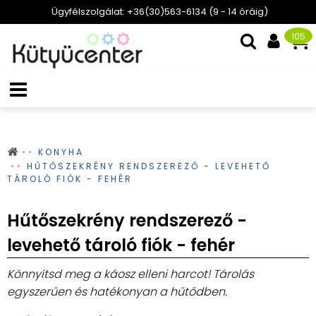
Ügyfélszolgálat: +36(30)563-6134 (9 - 14 óráig)
105
KONYHA
HŰTŐSZEKRÉNY RENDSZEREZŐ - LEVEHETŐ
TÁROLÓ FIÓK - FEHÉR
Hűtőszekrény rendszerező -
levehető tároló fiók - fehér
Könnyítsd meg a káosz elleni harcot! Tárolás
egyszerűen és hatékonyan a hűtődben.